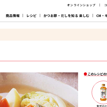
オンラインショップ
商品情報
レシピ
かつお節・だしを知る 楽しむ
CM・
CM
おいしいレシピを商品から探す
キャンペーン
採用情
P
旨さ、別格。
韓福善シリーズ
サッと鍋®
だし屋の鍋
主菜レシピ
百年対話
時短レシピ
ヤマキの削り節
ヤマキのめん
鰹節屋の
『氷熟®』
『踊り節』
だしパック
流だしの取り方
ヤマキ かつお節プラス®
CM情報
キャンペーン一覧
採用情
このレシピの
ジョブ
煮干
粉末
だしパック
つゆ
白だ
だしの素
割烹白