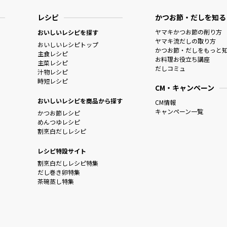
レシピ
かつお節・だしを知る
ヤマキかつお節の削り方
おいしいレシピを探す
ヤマキ流だしの取り方
おいしいレシピトップ
かつお節・だしをもっと
主食レシピ
お料理お役立ち講座
主菜レシピ
だしコミュ
汁物レシピ
時短レシピ
CM・キャンペーン
おいしいレシピを商品から探す
CM情報
キャンペーン一覧
かつお節レシピ
めんつゆレシピ
割烹白だしレシピ
レシピ特設サイト
割烹白だしレシピ特集
だし巻き卵特集
茶碗蒸し特集