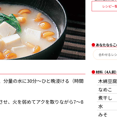
レシピ一
あなたならこ
材料（4人前
、分量の水に30分〜ひと晩浸ける（時間
木綿豆腐
なめこ
煮干し
させ、火を弱めてアクを取りながら7〜8
水
みそ