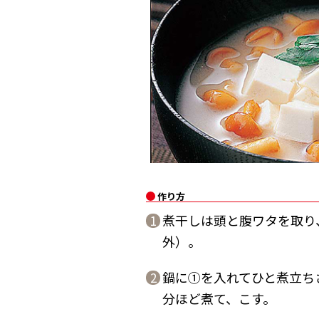
作り方
煮干しは頭と腹ワタを取り
1
外）。
鍋に①を入れてひと煮立ち
2
分ほど煮て、こす。