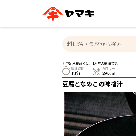
ブランドサイト別
かつお節・だしを知る
おいしいレシピを探す
企業情報
おいしいレシピTO
ヤマキ
ヤマキ
『めんつゆ』
割烹白だし®
主食レシピ
汁物レシピ
※下記栄養成分は、1人前の数値です。
ストレート
調理時間
カロリー
新鮮一番
つゆ
18分
59kcal
レシピ特設サイト
ヤマキかつお節の削り方
ヤマキ
豆腐となめこの味噌汁
企業情報
カテゴリー別
削りぶし
かつおパック
かつお節