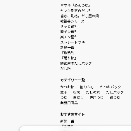
ヤマキ『めんつゆ』
ヤマキ割烹白だし®
旨さ、別格。だし屋の鍋
韓福善シリーズ
サッと鍋®
楽チン鍋®
楽チン屋®
ストレートつゆ
新鮮一番
『氷熟®』
『踊り節』
鰹節屋のだしパック
だし粉
カテゴリー一覧
かつお節
削りぶし
かつおパック
煮干
粉末
だしの素
だしパック
つゆ
白だし
専用つゆ
鍋つゆ
業務用商品
おすすめサイト
新鮮一番
『氷熟®』