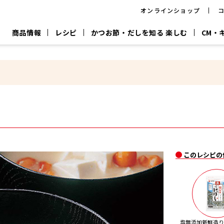
オンラインショップ
商品情報
レシピ
かつお節・だしを知る 楽しむ
CM・
CM
おいしいレシピを商品から探す
キャンペーン
採用情
P
旨さ、別格。
韓福善シリーズ
サッと鍋®
だし屋の鍋
主菜レシピ
百年対話
時短レシピ
ヤマキの削り節
ヤマキのめん
鰹節屋の
『氷熟®』
『踊り節』
だしパック
流だしの取り方
ヤマキ かつお節プラス®
CM情報
キャンペーン一覧
採用情
このレシピの
ジョブ
煮干
粉末
だしパック
つゆ
白だ
だしの素
塩無添加新鮮造りに