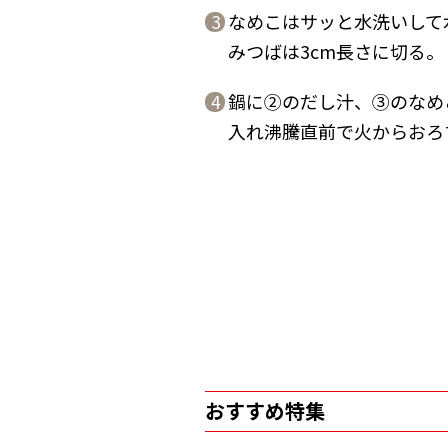
なめこはサッと水洗いして
3
みつばは3cm長さに切る。
鍋に②のだし汁、③のなめ
4
入れ沸騰直前で火からおろ
おすすめ特集