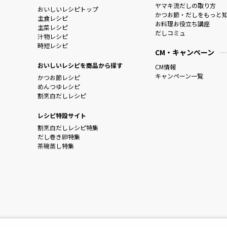
ヤマキ流だしの取り方
おいしいレシピトップ
かつお節・だしをもっと
主食レシピ
お料理お役立ち講座
主菜レシピ
だしコミュ
汁物レシピ
時短レシピ
CM・キャンペーン
おいしいレシピを商品から探す
CM情報
キャンペーン一覧
かつお節レシピ
めんつゆレシピ
割烹白だしレシピ
レシピ特設サイト
割烹白だしレシピ特集
だし巻き卵特集
茶碗蒸し特集