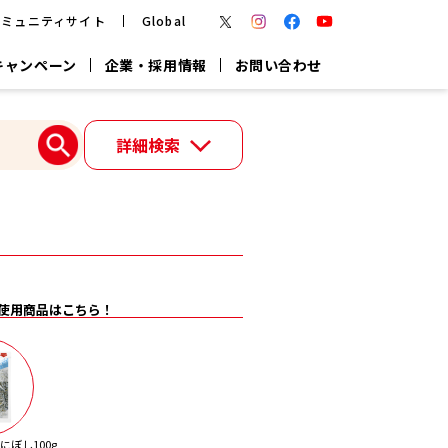
コミュニティサイト
Global
キャンペーン
企業・採用情報
お問い合わせ
報
かつお節・だしを楽しむ
詳細検索
楽チン鍋®
楽チン屋®
つゆ
ヤマキの
割烹白だし
だし粉
報
一覧はこちら
使用商品はこちら！
リターン制
し
専用調味料
鍋つゆ
業務用商品
ぼし100g