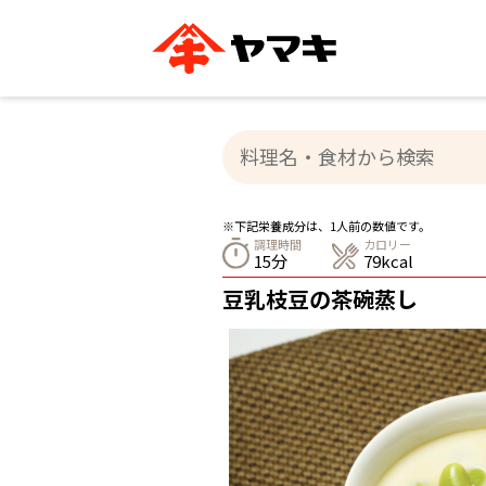
ブランドサイト別
かつお節・だしを知る
おいしいレシピを探す
企業情報
おいしいレシピTO
ヤマキ
ヤマキ
『めんつゆ』
割烹白だし®
主食レシピ
汁物レシピ
※下記栄養成分は、1人前の数値です。
ストレート
調理時間
カロリー
新鮮一番
つゆ
15分
79kcal
レシピ特設サイト
ヤマキかつお節の削り方
ヤマキ
豆乳枝豆の茶碗蒸し
企業情報
カテゴリー別
削りぶし
かつおパック
かつお節