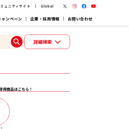
コミュニティサイト
Global
キャンペーン
企業・採用情報
お問い合わせ
報
かつお節・だしを楽しむ
詳細検索
楽チン鍋®
楽チン屋®
つゆ
ヤマキの
割烹白だし
だし粉
報
一覧はこちら
使用商品はこちら！
リターン制
し
専用調味料
鍋つゆ
業務用商品
だし