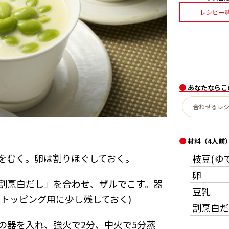
レシピ一
あなたならこ
材料（4人前
をむく。卵は割りほぐしておく。
枝豆(ゆ
卵
割烹白だし」を合わせ、ザルでこす。器
豆乳
(トッピング用に少し残しておく)
割烹白だ
の器を入れ、強火で2分、中火で5分蒸