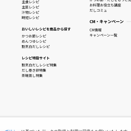
主食レシピ
お料理お役立ち講座
主菜レシピ
だしコミュ
汁物レシピ
時短レシピ
CM・キャンペーン
おいしいレシピを商品から探す
CM情報
キャンペーン一覧
かつお節レシピ
めんつゆレシピ
割烹白だしレシピ
レシピ特設サイト
割烹白だしレシピ特集
だし巻き卵特集
茶碗蒸し特集