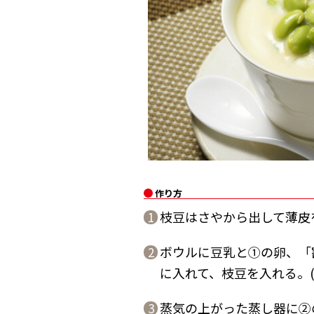
作り方
枝豆はさやから出して薄皮
1
ボウルに豆乳と①の卵、「
2
に入れて、枝豆を入れる。
蒸気の上がった蒸し器に②
3