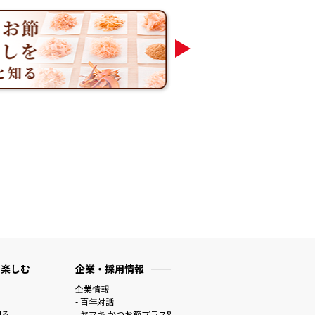
 楽しむ
企業・採用情報
企業情報
- 百年対話
知る
- ヤマキ かつお節プラス®