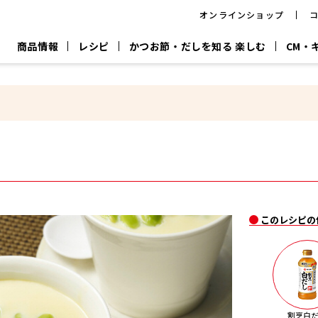
オンラインショップ
商品情報
レシピ
かつお節・だしを知る 楽しむ
CM・
CM
おいしいレシピを商品から探す
キャンペーン
採用情
P
旨さ、別格。
韓福善シリーズ
サッと鍋®
だし屋の鍋
主菜レシピ
百年対話
時短レシピ
ヤマキの削り節
ヤマキのめん
鰹節屋の
『氷熟®』
『踊り節』
だしパック
流だしの取り方
ヤマキ かつお節プラス®
CM情報
キャンペーン一覧
採用情
このレシピの
ジョブ
煮干
粉末
だしパック
つゆ
白だ
だしの素
割烹白