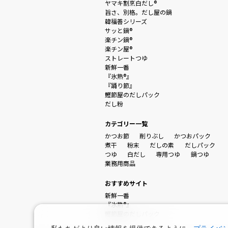
ヤマキ割烹白だし®
旨さ、別格。だし屋の鍋
韓福善シリーズ
サッと鍋®
楽チン鍋®
楽チン屋®
ストレートつゆ
新鮮一番
『氷熟®』
『踊り節』
鰹節屋のだしパック
だし粉
カテゴリー一覧
かつお節
削りぶし
かつおパック
煮干
粉末
だしの素
だしパック
つゆ
白だし
専用つゆ
鍋つゆ
業務用商品
おすすめサイト
新鮮一番
『氷熟®』
鰹節屋のだしパック