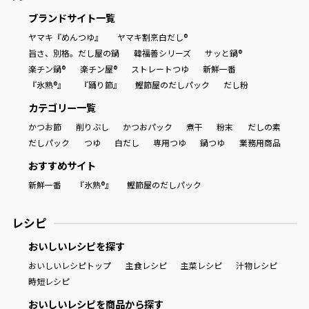
ブランドサイト一覧
商品情報一覧
ヤマキ『めんつゆ』
ヤマキ割烹白だし®
旨さ、別格。だし屋の鍋
韓福善シリーズ
サッと鍋®
楽チン鍋®
楽チン屋®
ストレートつゆ
新鮮一番
『氷熟®』
『踊り節』
鰹節屋のだしパック
だし粉
おすすめサイト
カテゴリー一覧
新鮮一番
かつお節
削りぶし
かつおパック
煮干
粉末
だしの素
だしパック
つゆ
白だし
専用つゆ
鍋つゆ
業務用商品
おすすめサイト
氷熟®︎
新鮮一番
『氷熟®』
鰹節屋のだしパック
だしパック
レシピ
おいしいレシピを探す
おいしいレシピトップ
主食レシピ
主菜レシピ
汁物レシピ
時短レシピ
おいしいレシピを商品から探す