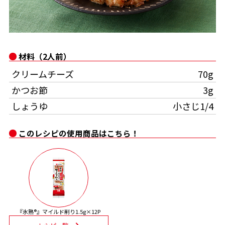
オンラインショップ
汁物レシピ
かつお節・だしをもっと知る
- ヤマキ かつお節プラス®
コミュニティサイト
時短レシピ
ヤマキ かつお節プラス®
材料（2人前）
Global
採用情報
旨さ、別格。だし屋の鍋
韓福善シリーズ
クリームチーズ
70g
おいしいレシピを商品から探す
かつお節・だしを楽しむ
かつお節
3g
- ジョブリターン制
しょうゆ
小さじ1/4
かつお節レシピ
だしコミュ
このレシピの使用商品はこちら！
めんつゆレシピ
割烹白だしレシピ
サッと鍋®
楽チン鍋®
『氷熟®』マイルド削り1.5g×12P
レシピ特設サイト