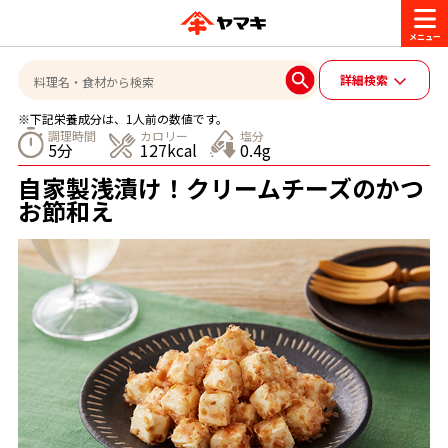
商品情報
詳細検索
※下記栄養成分は、1人前の数値です。
レシピ
調理時間
カロリー
塩分
5分
127kcal
0.4g
ブランド一覧
自家製浅漬け！クリームチーズのかつ
かつお節・だしを楽しむ
お節和え
おいしいレシピを探す
CM・キャンペーン
おいしいレシピトップ
かつお節・だしを知る
CM
企業・採用情報
主食レシピ
だしの取り方
ヤマキ『めんつゆ』
ヤマキ 割烹白だし
キャンペーン一覧
企業情報
お問い合わせ
主菜レシピ
かつお節の削り方
- 百年対話
ヤマキお客様相談室