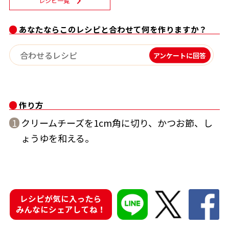
レシピ一覧
割烹白だしレシピ特集
あなたならこのレシピと合わせて何を作りますか？
だし巻き卵特集
アンケートに回答
楽チン屋®
ストレートつゆ
かつおだしが決め手！簡単茶碗蒸し
作り方
クリームチーズを1cm角に切り、かつお節、し
1
ょうゆを和える。
新鮮一番
『氷熟®』
レシピが気に入ったら
みんなにシェアしてね！