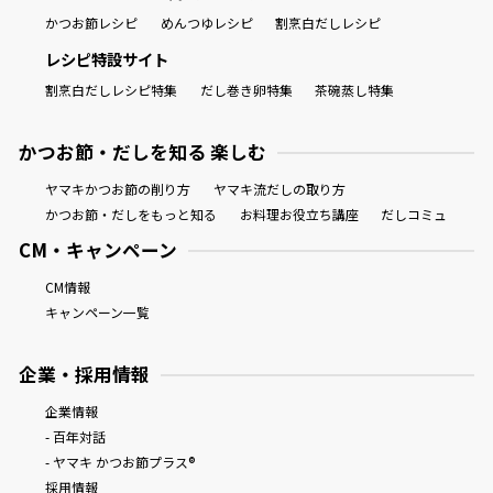
かつお節レシピ
めんつゆレシピ
割烹白だしレシピ
レシピ特設サイト
割烹白だしレシピ特集
だし巻き卵特集
茶碗蒸し特集
かつお節・だしを知る 楽しむ
ヤマキかつお節の削り方
ヤマキ流だしの取り方
かつお節・だしをもっと知る
お料理お役立ち講座
だしコミュ
CM・キャンペーン
CM情報
キャンペーン一覧
企業・採用情報
企業情報
- 百年対話
- ヤマキ かつお節プラス®
採用情報