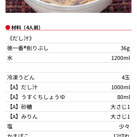
オンラインショップ
汁物レシピ
かつお節・だしをもっと知る
- ヤマキ かつお節プラス®
コミュニティサイト
時短レシピ
ヤマキ かつお節プラス®
材料（4人前）
Global
採用情報
《だし汁》
旨さ、別格。だし屋の鍋
韓福善シリーズ
徳一番®削りぶし
36g
おいしいレシピを商品から探す
かつお節・だしを楽しむ
- ジョブリターン制
水
1200ml
かつお節レシピ
だしコミュ
冷凍うどん
4玉
めんつゆレシピ
【A】だし汁
1000ml
【A】うすくちしょうゆ
80ml
割烹白だしレシピ
【A】砂糖
大さじ1
サッと鍋®
楽チン鍋®
【A】みりん
大さじ1
塩
少々
レシピ特設サイト
かまぼこ
12切れ