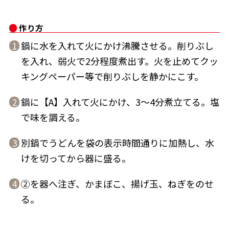
作り方
鍋に水を入れて火にかけ沸騰させる。削りぶし
1
を入れ、弱火で2分程度煮出す。火を止めてクッ
鰹節屋の
『踊り節』
キングペーパー等で削りぶしを静かにこす。
だしパック
鍋に【A】入れて火にかけ、3～4分煮立てる。塩
2
で味を調える。
別鍋でうどんを袋の表示時間通りに加熱し、水
3
けを切ってから器に盛る。
②を器へ注ぎ、かまぼこ、揚げ玉、ねぎをのせ
4
だし粉
る。