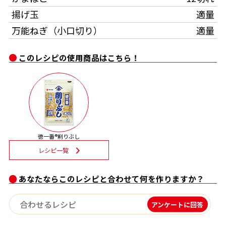
揚げ玉
適量
割烹白だしレシピ特集
万能ねぎ（小口切り）
適量
だし巻き卵特集
このレシピの使用商品はこちら！
楽チン屋®
ストレートつゆ
かつおだしが決め手！簡単茶碗蒸し
徳一番®削りぶし
レシピ一覧
あなたならこのレシピと合わせて何を作りますか？
新鮮一番
『氷熟®』
アンケートに回答