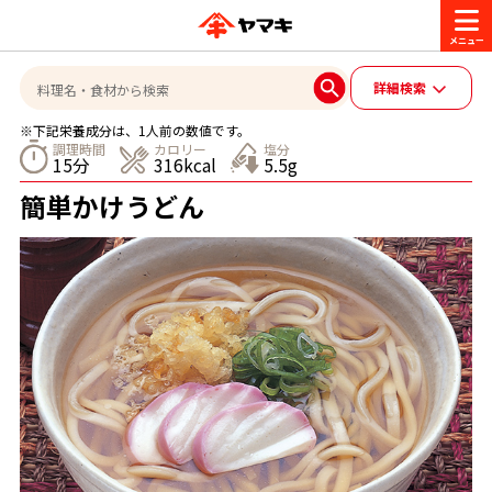
商品情報
詳細検索
※下記栄養成分は、1人前の数値です。
レシピ
調理時間
カロリー
塩分
15分
316kcal
5.5g
ブランド一覧
簡単かけうどん
かつお節・だしを楽しむ
おいしいレシピを探す
CM・キャンペーン
おいしいレシピトップ
かつお節・だしを知る
CM
企業・採用情報
主食レシピ
だしの取り方
ヤマキ『めんつゆ』
ヤマキ 割烹白だし
キャンペーン一覧
企業情報
お問い合わせ
主菜レシピ
かつお節の削り方
- 百年対話
ヤマキお客様相談室