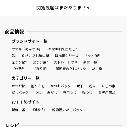
閲覧履歴はまだありません
商品情報
ブランドサイト一覧
ヤマキ『めんつゆ』
ヤマキ割烹白だし®
旨さ、別格。だし屋の鍋
韓福善シリーズ
サッと鍋®
楽チン鍋®
楽チン屋®
ストレートつゆ
新鮮一番
『氷熟®』
『踊り節』
鰹節屋のだしパック
だし粉
カテゴリー一覧
かつお節
削りぶし
かつおパック
煮干
粉末
だしの素
だしパック
つゆ
白だし
専用つゆ
鍋つゆ
業務用商品
おすすめサイト
新鮮一番
『氷熟®』
鰹節屋のだしパック
レシピ