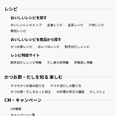
レシピ
おいしいレシピを探す
おいしいレシピトップ
主食レシピ
主菜レシピ
汁物レシピ
時短レシピ
おいしいレシピを商品から探す
かつお節レシピ
めんつゆレシピ
割烹白だしレシピ
レシピ特設サイト
割烹白だしレシピ特集
だし巻き卵特集
茶碗蒸し特集
かつお節・だしを知る 楽しむ
ヤマキかつお節の削り方
ヤマキ流だしの取り方
かつお節・だしをもっと知る
お料理お役立ち講座
だしコミュ
CM・キャンペーン
CM情報
キャンペーン一覧