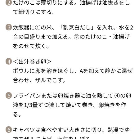
たけのこは薄切りにする。油揚げは油抜きをし
2
て細切りにする。
商品情報一覧
炊飯器に①の米、「割烹白だし」を入れ、水を2
3
合の目盛りまで加える。②のたけのこ・油揚げ
おすすめサイト
をのせて炊く。
新鮮一番
＜出汁巻き卵＞
4
ボウルに卵を溶きほぐし、Aを加えて静かに混ぜ
氷熟®︎
合わせ、ザルでこす。
だしパック
フライパンまたは卵焼き器に油を熱して ④の卵
5
液を1/3量ずつ流して焼いて巻き、卵焼きを作
る。
キャベツは食べやすい大きさに切り、熱湯でゆ
6
でてザルに上げ、水気をしぼる。