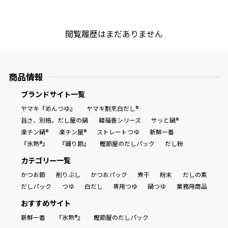
閲覧履歴はまだありません
商品情報
ブランドサイト一覧
ヤマキ『めんつゆ』
ヤマキ割烹白だし®
旨さ、別格。だし屋の鍋
韓福善シリーズ
サッと鍋®
楽チン鍋®
楽チン屋®
ストレートつゆ
新鮮一番
『氷熟®』
『踊り節』
鰹節屋のだしパック
だし粉
カテゴリー一覧
かつお節
削りぶし
かつおパック
煮干
粉末
だしの素
だしパック
つゆ
白だし
専用つゆ
鍋つゆ
業務用商品
おすすめサイト
新鮮一番
『氷熟®』
鰹節屋のだしパック