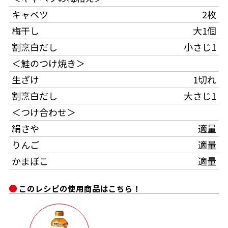
キャベツ
2枚
割烹白だしレシピ特集
梅干し
大1個
割烹白だし
小さじ1
だし巻き卵特集
＜鮭のつけ焼き＞
楽チン屋®
ストレートつゆ
生ざけ
1切れ
かつおだしが決め手！簡単茶碗蒸し
割烹白だし
大さじ1
＜つけ合わせ＞
絹さや
適量
りんご
適量
かまぼこ
適量
新鮮一番
『氷熟®』
このレシピの使用商品はこちら！