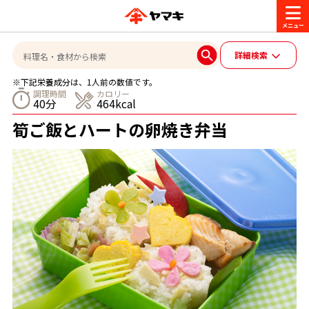
商品情報
詳細検索
※下記栄養成分は、1人前の数値です。
レシピ
調理時間
カロリー
40分
464kcal
ブランド一覧
筍ご飯とハートの卵焼き弁当
かつお節・だしを楽しむ
おいしいレシピを探す
CM・キャンペーン
おいしいレシピトップ
かつお節・だしを知る
CM
企業・採用情報
主食レシピ
だしの取り方
ヤマキ『めんつゆ』
ヤマキ 割烹白だし
キャンペーン一覧
企業情報
お問い合わせ
主菜レシピ
かつお節の削り方
- 百年対話
ヤマキお客様相談室