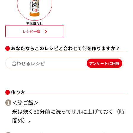
割烹白だし
レシピ一覧
鰹節屋の
『踊り節』
だしパック
あなたならこのレシピと合わせて何を作りますか？
アンケートに回答
作り方
＜筍ご飯＞
1
だし粉
米は炊く30分前に洗ってザルに上げておく（時
間外）。