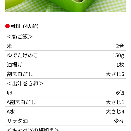
オンラインショップ
汁物レシピ
かつお節・だしをもっと知る
- ヤマキ かつお節プラス®
コミュニティサイト
時短レシピ
ヤマキ かつお節プラス®
材料（4人前）
Global
採用情報
＜筍ご飯＞
旨さ、別格。だし屋の鍋
韓福善シリーズ
米
2合
おいしいレシピを商品から探す
かつお節・だしを楽しむ
- ジョブリターン制
ゆでたけのこ
150g
かつお節レシピ
だしコミュ
油揚げ
1枚
割烹白だし
大さじ6
めんつゆレシピ
＜出汁巻き卵＞
卵
6個
割烹白だしレシピ
A割烹白だし
大さじ1
サッと鍋®
楽チン鍋®
A水
大さじ4
サラダ油
少々
レシピ特設サイト
＜キャベツの梅和え＞