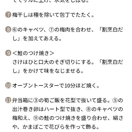
梅干しは種を除いて包丁でたたく。
7
⑥のキャベツ、⑦の梅肉を合わせ、「割烹白だ
8
し」を加えてあえる。
＜鮭のつけ焼き＞
9
さけはひと口大のそぎ切りにする。「割烹白だ
し」をかけて味をなじませる。
オーブントースターで10分ほど焼く。
10
弁当箱に③の筍ご飯を花型で抜いて盛る。⑤の
11
出汁巻き卵はハート型で抜き、⑧のキャベツの
梅和え、⑪の鮭のつけ焼きを盛り合わせ、絹さ
や、かまぼこで花びらを作って飾る。