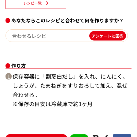
レシピ一覧
割烹白だしレシピ特集
あなたならこのレシピと合わせて何を作りますか？
だし巻き卵特集
アンケートに回答
楽チン屋®
ストレートつゆ
かつおだしが決め手！簡単茶碗蒸し
作り方
保存容器に「割烹白だし」を入れ、にんにく、
1
しょうが、たまねぎをすりおろして加え、混ぜ
合わせる。
※保存の目安は冷蔵庫で約1ヶ月
新鮮一番
『氷熟®』