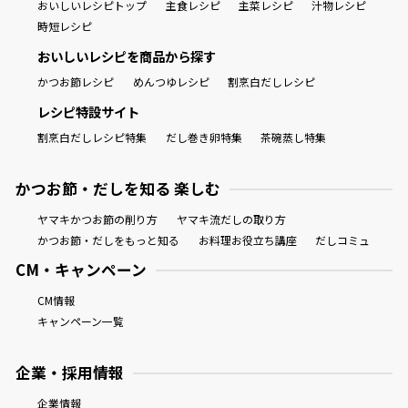
おいしいレシピトップ
主食レシピ
主菜レシピ
汁物レシピ
時短レシピ
おいしいレシピを商品から探す
かつお節レシピ
めんつゆレシピ
割烹白だしレシピ
レシピ特設サイト
割烹白だしレシピ特集
だし巻き卵特集
茶碗蒸し特集
かつお節・だしを知る 楽しむ
ヤマキかつお節の削り方
ヤマキ流だしの取り方
かつお節・だしをもっと知る
お料理お役立ち講座
だしコミュ
CM・キャンペーン
CM情報
キャンペーン一覧
企業・採用情報
企業情報