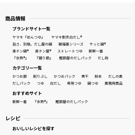
商品情報一覧
商品情報
ブランドサイト一覧
ヤマキ『めんつゆ』
ヤマキ割烹白だし®
おすすめサイト
旨さ、別格。だし屋の鍋
韓福善シリーズ
サッと鍋®
楽チン鍋®
楽チン屋®
ストレートつゆ
新鮮一番
新鮮一番
『氷熟®』
『踊り節』
鰹節屋のだしパック
だし粉
カテゴリー一覧
氷熟®︎
かつお節
削りぶし
かつおパック
煮干
粉末
だしの素
だしパック
つゆ
白だし
専用つゆ
鍋つゆ
業務用商品
だしパック
おすすめサイト
新鮮一番
『氷熟®』
鰹節屋のだしパック
レシピ
おいしいレシピを探す