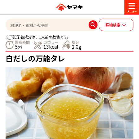
商品情報
詳細検索
※下記栄養成分は、1人前の数値です。
レシピ
調理時間
カロリー
塩分
5分
13kcal
2.0g
ブランド一覧
白だしの万能タレ
かつお節・だしを楽しむ
おいしいレシピを探す
CM・キャンペーン
おいしいレシピトップ
かつお節・だしを知る
CM
企業・採用情報
主食レシピ
だしの取り方
ヤマキ『めんつゆ』
ヤマキ 割烹白だし
キャンペーン一覧
企業情報
お問い合わせ
主菜レシピ
かつお節の削り方
- 百年対話
ヤマキお客様相談室