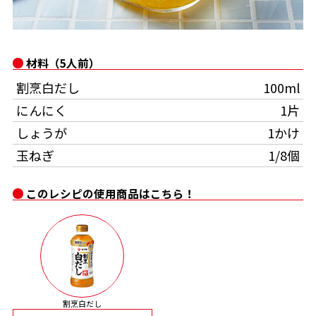
オンラインショップ
汁物レシピ
かつお節・だしをもっと知る
- ヤマキ かつお節プラス®
コミュニティサイト
時短レシピ
ヤマキ かつお節プラス®
材料（5人前）
Global
採用情報
割烹白だし
100ml
旨さ、別格。だし屋の鍋
韓福善シリーズ
にんにく
1片
おいしいレシピを商品から探す
かつお節・だしを楽しむ
- ジョブリターン制
しょうが
1かけ
かつお節レシピ
だしコミュ
玉ねぎ
1/8個
このレシピの使用商品はこちら！
めんつゆレシピ
割烹白だしレシピ
サッと鍋®
楽チン鍋®
レシピ特設サイト
割烹白だし