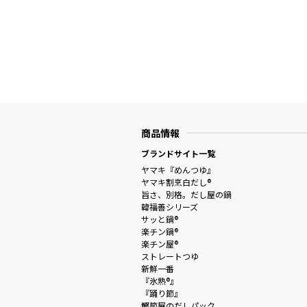
商品情報
ブランドサイト一覧
ヤマキ『めんつゆ』
ヤマキ割烹白だし®
旨さ、別格。だし屋の鍋
韓福善シリーズ
サッと鍋®
楽チン鍋®
楽チン屋®
ストレートつゆ
新鮮一番
『氷熟®』
『踊り節』
鰹節屋のだしパック