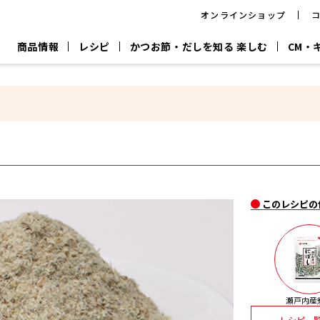
オンラインショップ
商品情報
レシピ
かつお節・だしを知る 楽しむ
CM・
CM
おいしいレシピを商品から探す
キャンペーン
採用情
P
旨さ、別格。
韓福善シリーズ
サッと鍋®
だし屋の鍋
主菜レシピ
百年対話
時短レシピ
ヤマキの削り節
ヤマキのめん
鰹節屋の
『氷熟®』
『踊り節』
だしパック
流だしの取り方
ヤマキ かつお節プラス®
CM情報
キャンペーン一覧
採用情
このレシピの
ジョブ
煮干
粉末
だしパック
つゆ
白だ
だしの素
瀬戸内産
レシピ一