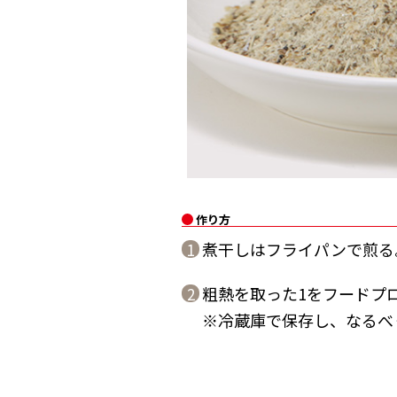
作り方
煮干しはフライパンで煎る
1
粗熱を取った1をフードプ
2
※冷蔵庫で保存し、なるべ