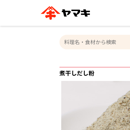
ブランドサイト別
かつお節・だしを知る
おいしいレシピを探す
企業情報
おいしいレシピTO
ヤマキ
ヤマキ
『めんつゆ』
割烹白だし®
主食レシピ
汁物レシピ
ストレート
新鮮一番
つゆ
煮干しだし粉
レシピ特設サイト
ヤマキかつお節の削り方
ヤマキ
企業情報
カテゴリー別
削りぶし
かつおパック
かつお節