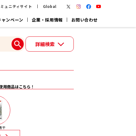
コミュニティサイト
Global
キャンペーン
企業・採用情報
お問い合わせ
報
かつお節・だしを楽しむ
詳細検索
楽チン鍋®
楽チン屋®
つゆ
ヤマキの
割烹白だし
だし粉
報
使用商品はこちら！
一覧はこちら
リターン制
し
専用調味料
鍋つゆ
業務用商品
煮干
覧