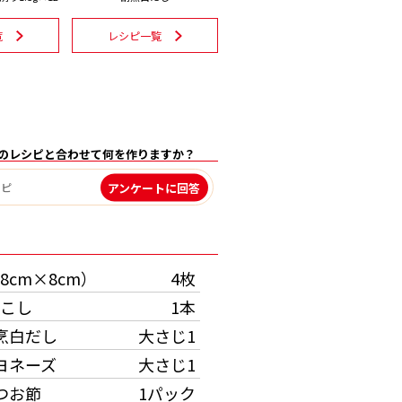
覧
レシピ一覧
のレシピと合わせて何を作りますか？
アンケートに回答
）
8cm×8cm）
4枚
こし
1本
烹白だし
大さじ1
ヨネーズ
大さじ1
つお節
1パック