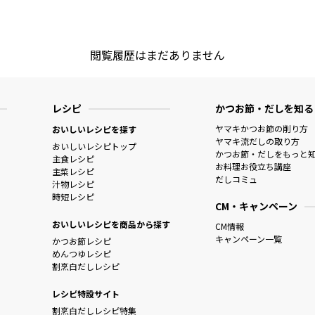
閲覧履歴はまだありません
レシピ
かつお節・だしを知る
ヤマキかつお節の削り方
おいしいレシピを探す
ヤマキ流だしの取り方
おいしいレシピトップ
かつお節・だしをもっと
主食レシピ
お料理お役立ち講座
主菜レシピ
だしコミュ
汁物レシピ
時短レシピ
CM・キャンペーン
おいしいレシピを商品から探す
CM情報
キャンペーン一覧
かつお節レシピ
めんつゆレシピ
割烹白だしレシピ
レシピ特設サイト
割烹白だしレシピ特集