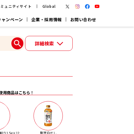
コミュニティサイト
Global
キャンペーン
企業・採用情報
お問い合わせ
報
かつお節・だしを楽しむ
詳細検索
楽チン鍋®
楽チン屋®
つゆ
ヤマキの
割烹白だし
だし粉
報
一覧はこちら
使用商品はこちら！
リターン制
し
専用調味料
鍋つゆ
業務用商品
り1.5g×12
割烹白だし