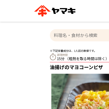
ブランドサイト別
かつお節・だしを知る
おいしいレシピを探す
企業情報
おいしいレシピTO
ヤマキ
ヤマキ
『めんつゆ』
割烹白だし®
主食レシピ
汁物レシピ
※下記栄養成分は、1人前の数値です。
ストレート
調理時間
新鮮一番
つゆ
15分 （粗熱を取る時間は除く）
レシピ特設サイト
ヤマキかつお節の削り方
ヤマキ
油揚げのマヨコーンピザ
企業情報
カテゴリー別
削りぶし
かつおパック
かつお節