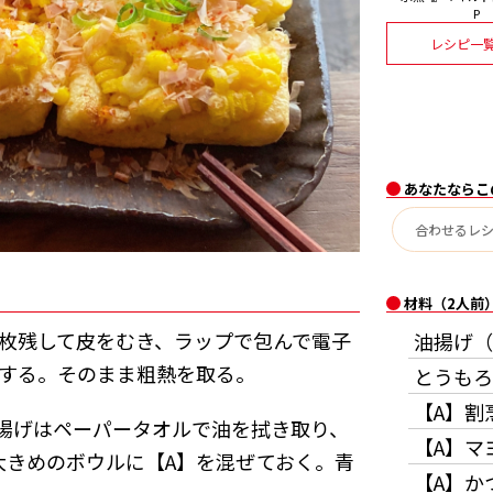
P
レシピ一
あなたならこ
材料（2人前
3枚残して皮をむき、ラップで包んで電子
油揚げ（
熱する。そのまま粗熱を取る。
とうもろ
【A】割
揚げはペーパータオルで油を拭き取り、
【A】マ
大きめのボウルに【A】を混ぜておく。青
【A】か