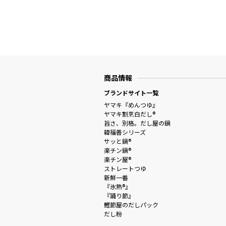
商品情報
ブランドサイト一覧
ヤマキ『めんつゆ』
ヤマキ割烹白だし®
旨さ、別格。だし屋の鍋
韓福善シリーズ
サッと鍋®
楽チン鍋®
楽チン屋®
ストレートつゆ
新鮮一番
『氷熟®』
『踊り節』
鰹節屋のだしパック
だし粉