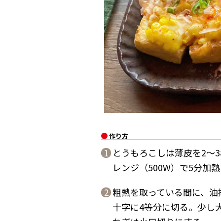
作り方
とうもろこしは薄皮を2〜
1
レンジ（500W）で5分加
粗熱を取っている間に、油
2
十字に4等分に切る。少し