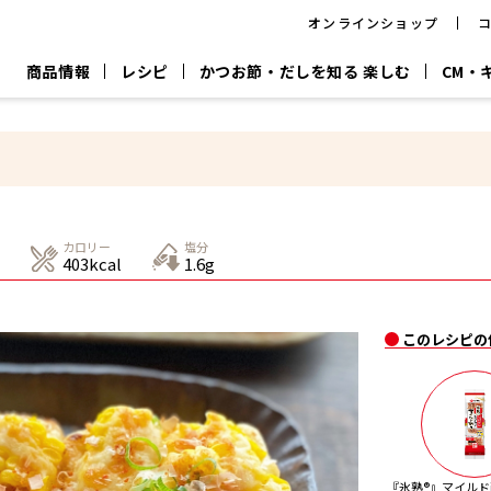
オンラインショップ
商品情報
レシピ
かつお節・だしを知る 楽しむ
CM・
CM
おいしいレシピを商品から探す
キャンペーン
採用情
P
旨さ、別格。
韓福善シリーズ
サッと鍋®
だし屋の鍋
主菜レシピ
百年対話
時短レシピ
ヤマキの削り節
ヤマキのめん
鰹節屋の
カロリー
塩分
『氷熟®』
『踊り節』
だしパック
403kcal
1.6g
流だしの取り方
ヤマキ かつお節プラス®
CM情報
キャンペーン一覧
採用情
このレシピの
ジョブ
煮干
粉末
だしパック
つゆ
白だ
だしの素
『氷熟®』マイルド削