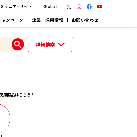
コミュニティサイト
Global
キャンペーン
企業・採用情報
お問い合わせ
報
かつお節・だしを楽しむ
詳細検索
楽チン鍋®
楽チン屋®
つゆ
ヤマキの
割烹白だし
だし粉
報
一覧はこちら
使用商品はこちら！
リターン制
し
専用調味料
鍋つゆ
業務用商品
だし