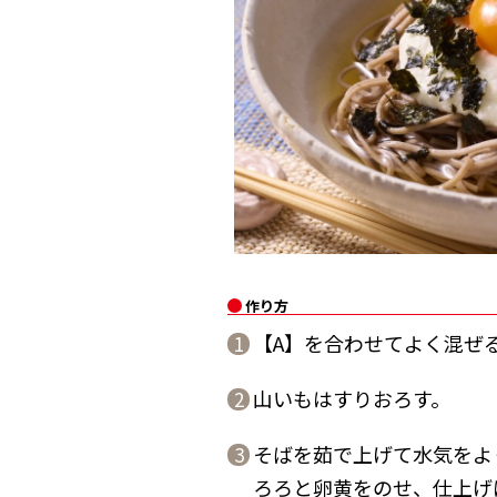
作り方
【A】を合わせてよく混ぜ
1
山いもはすりおろす。
2
そばを茹で上げて水気をよ
3
ろろと卵黄をのせ、仕上げ