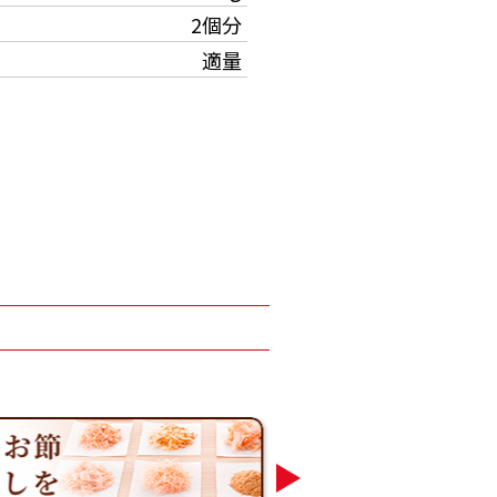
2個分
適量