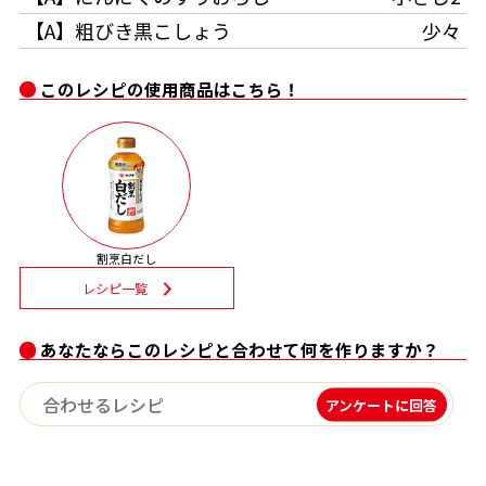
【A】粗びき黒こしょう
少々
割烹白だしレシピ特集
このレシピの使用商品はこちら！
だし巻き卵特集
楽チン屋®
ストレートつゆ
かつおだしが決め手！簡単茶碗蒸し
割烹白だし
レシピ一覧
あなたならこのレシピと合わせて何を作りますか？
新鮮一番
『氷熟®』
アンケートに回答