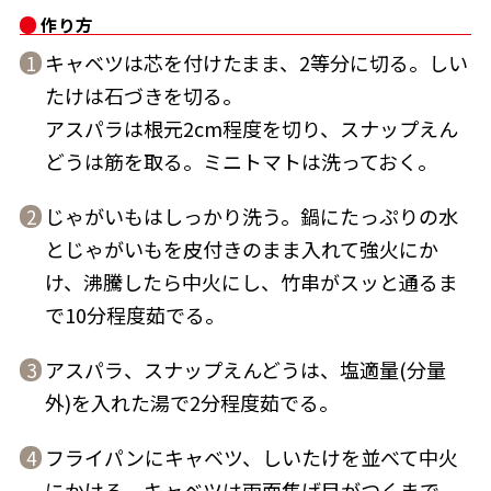
作り方
キャベツは芯を付けたまま、2等分に切る。しい
1
たけは石づきを切る。
アスパラは根元2cm程度を切り、スナップえん
鰹節屋の
『踊り節』
どうは筋を取る。ミニトマトは洗っておく。
だしパック
じゃがいもはしっかり洗う。鍋にたっぷりの水
2
とじゃがいもを皮付きのまま入れて強火にか
け、沸騰したら中火にし、竹串がスッと通るま
で10分程度茹でる。
アスパラ、スナップえんどうは、塩適量(分量
3
外)を入れた湯で2分程度茹でる。
だし粉
フライパンにキャベツ、しいたけを並べて中火
4
にかける。キャベツは両面焦げ目がつくまで、