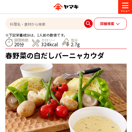
商品情報
詳細検索
※下記栄養成分は、1人前の数値です。
レシピ
調理時間
カロリー
塩分
20分
324kcal
2.7g
ブランド一覧
春野菜の白だしバーニャカウダ
かつお節・だしを楽しむ
おいしいレシピを探す
CM・キャンペーン
おいしいレシピトップ
かつお節・だしを知る
CM
企業・採用情報
主食レシピ
だしの取り方
ヤマキ『めんつゆ』
ヤマキ 割烹白だし
キャンペーン一覧
企業情報
お問い合わせ
主菜レシピ
かつお節の削り方
- 百年対話
ヤマキお客様相談室