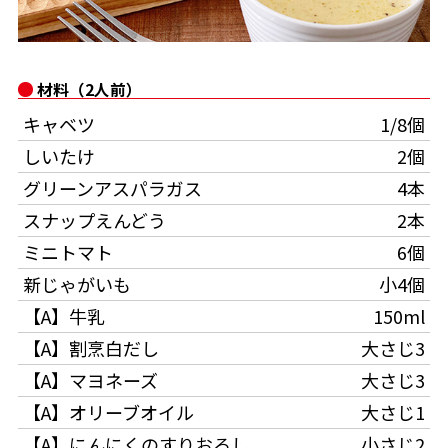
オンラインショップ
汁物レシピ
かつお節・だしをもっと知る
- ヤマキ かつお節プラス®
コミュニティサイト
時短レシピ
ヤマキ かつお節プラス®
材料（2人前）
Global
採用情報
キャベツ
1/8個
旨さ、別格。だし屋の鍋
韓福善シリーズ
しいたけ
2個
おいしいレシピを商品から探す
かつお節・だしを楽しむ
- ジョブリターン制
グリーンアスパラガス
4本
かつお節レシピ
だしコミュ
スナップえんどう
2本
ミニトマト
6個
めんつゆレシピ
新じゃがいも
小4個
【A】牛乳
150ml
割烹白だしレシピ
【A】割烹白だし
大さじ3
サッと鍋®
楽チン鍋®
【A】マヨネーズ
大さじ3
【A】オリーブオイル
大さじ1
レシピ特設サイト
【A】にんにくのすりおろし
小さじ2