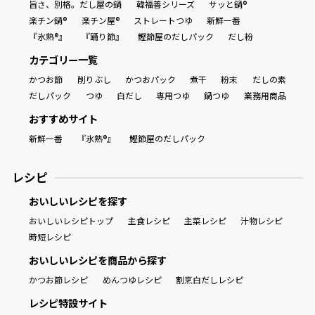
旨さ、別格。だし屋の鍋
韓福善シリーズ
サッと鍋®
楽チン鍋®
楽チン屋®
ストレートつゆ
新鮮一番
『氷熟®』
『踊り節』
鰹節屋のだしパック
だし粉
カテゴリー一覧
かつお節
削りぶし
かつおパック
煮干
粉末
だしの素
だしパック
つゆ
白だし
専用つゆ
鍋つゆ
業務用商品
おすすめサイト
新鮮一番
『氷熟®』
鰹節屋のだしパック
レシピ
おいしいレシピを探す
おいしいレシピトップ
主食レシピ
主菜レシピ
汁物レシピ
時短レシピ
おいしいレシピを商品から探す
かつお節レシピ
めんつゆレシピ
割烹白だしレシピ
レシピ特設サイト