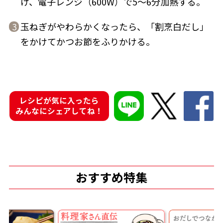
け、電子レンジ（600W）で5〜6分加熱する。
玉ねぎがやわらかくなったら、「割烹白だし」
3
をかけてかつお節をふりかける。
鰹節屋の
『踊り節』
だしパック
レシピが気に入ったら
みんなにシェアしてね！
おすすめ特集
だし粉