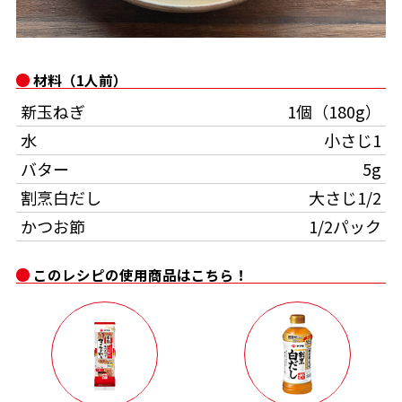
オンラインショップ
汁物レシピ
かつお節・だしをもっと知る
- ヤマキ かつお節プラス®
コミュニティサイト
時短レシピ
ヤマキ かつお節プラス®
材料（1人前）
Global
採用情報
新玉ねぎ
1個（180g）
旨さ、別格。だし屋の鍋
韓福善シリーズ
水
小さじ1
おいしいレシピを商品から探す
かつお節・だしを楽しむ
- ジョブリターン制
バター
5g
かつお節レシピ
だしコミュ
割烹白だし
大さじ1/2
かつお節
1/2パック
めんつゆレシピ
このレシピの使用商品はこちら！
割烹白だしレシピ
サッと鍋®
楽チン鍋®
レシピ特設サイト