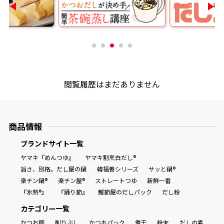
商品情報一覧
おすすめサイト
閲覧履歴はまだありません
新鮮一番
氷熟®︎
商品情報
ブランドサイト一覧
だしパック
ヤマキ『めんつゆ』
ヤマキ割烹白だし®
旨さ、別格。だし屋の鍋
韓福善シリーズ
サッと鍋®
楽チン鍋®
楽チン屋®
ストレートつゆ
新鮮一番
『氷熟®』
『踊り節』
鰹節屋のだしパック
だし粉
カテゴリー一覧
かつお節
削りぶし
かつおパック
煮干
粉末
だしの素