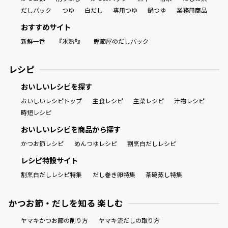
だしパック
つゆ
白だし
専用つゆ
鍋つゆ
業務用商品
おすすめサイト
新鮮一番
『氷熟®』
鰹節屋のだしパック
レシピ
おいしいレシピを探す
おいしいレシピトップ
主食レシピ
主菜レシピ
汁物レシピ
時短レシピ
おいしいレシピを商品から探す
かつお節レシピ
めんつゆレシピ
割烹白だしレシピ
レシピ特設サイト
割烹白だしレシピ特集
だし巻き卵特集
茶碗蒸し特集
かつお節・だしを知る 楽しむ
ヤマキかつお節の削り方
ヤマキ流だしの取り方