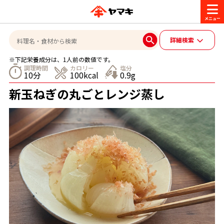
商品情報
詳細検索
※下記栄養成分は、1人前の数値です。
レシピ
調理時間
カロリー
塩分
10分
100kcal
0.9g
ブランド一覧
新玉ねぎの丸ごとレンジ蒸し
かつお節・だしを楽しむ
おいしいレシピを探す
CM・キャンペーン
おいしいレシピトップ
かつお節・だしを知る
CM
企業・採用情報
主食レシピ
だしの取り方
ヤマキ『めんつゆ』
ヤマキ 割烹白だし
キャンペーン一覧
企業情報
お問い合わせ
主菜レシピ
かつお節の削り方
- 百年対話
ヤマキお客様相談室