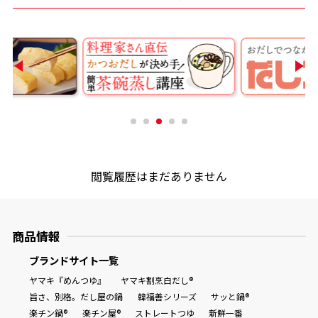
商品情報一覧
おすすめサイト
新鮮一番
氷熟®︎
閲覧履歴はまだありません
だしパック
商品情報
ブランドサイト一覧
ヤマキ『めんつゆ』
ヤマキ割烹白だし®
旨さ、別格。だし屋の鍋
韓福善シリーズ
サッと鍋®
楽チン鍋®
楽チン屋®
ストレートつゆ
新鮮一番