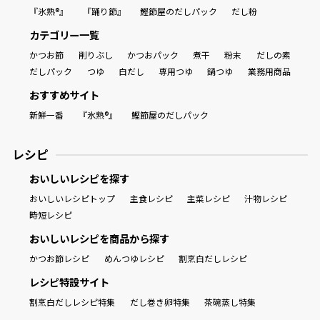
『氷熟®』
『踊り節』
鰹節屋のだしパック
だし粉
カテゴリー一覧
かつお節
削りぶし
かつおパック
煮干
粉末
だしの素
だしパック
つゆ
白だし
専用つゆ
鍋つゆ
業務用商品
おすすめサイト
新鮮一番
『氷熟®』
鰹節屋のだしパック
レシピ
おいしいレシピを探す
おいしいレシピトップ
主食レシピ
主菜レシピ
汁物レシピ
時短レシピ
おいしいレシピを商品から探す
かつお節レシピ
めんつゆレシピ
割烹白だしレシピ
レシピ特設サイト
割烹白だしレシピ特集
だし巻き卵特集
茶碗蒸し特集