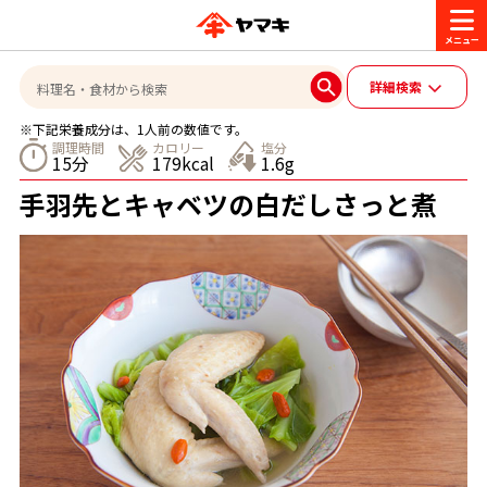
商品情報
詳細検索
※下記栄養成分は、1人前の数値です。
レシピ
調理時間
カロリー
塩分
15分
179kcal
1.6g
ブランド一覧
手羽先とキャベツの白だしさっと煮
かつお節・だしを楽しむ
おいしいレシピを探す
CM・キャンペーン
おいしいレシピトップ
かつお節・だしを知る
CM
企業・採用情報
主食レシピ
だしの取り方
ヤマキ『めんつゆ』
ヤマキ 割烹白だし
キャンペーン一覧
企業情報
お問い合わせ
主菜レシピ
かつお節の削り方
- 百年対話
ヤマキお客様相談室