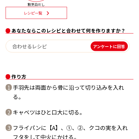
割烹白だし
割烹白だしレシピ特集
レシピ一覧
だし巻き卵特集
あなたならこのレシピと合わせて何を作りますか？
楽チン屋®
ストレートつゆ
アンケートに回答
かつおだしが決め手！簡単茶碗蒸し
作り方
手羽先は両面から骨に沿って切り込みを入れ
1
る。
新鮮一番
『氷熟®』
キャベツはひと口大に切る。
2
フライパンに【A】、①、②、クコの実を入れ
3
フタをして中火にかける。