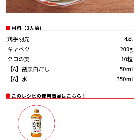
オンラインショップ
汁物レシピ
かつお節・だしをもっと知る
- ヤマキ かつお節プラス®
コミュニティサイト
時短レシピ
ヤマキ かつお節プラス®
材料（2人前）
Global
採用情報
鶏手羽先
4本
旨さ、別格。だし屋の鍋
韓福善シリーズ
キャベツ
200g
おいしいレシピを商品から探す
かつお節・だしを楽しむ
- ジョブリターン制
クコの実
10粒
かつお節レシピ
だしコミュ
【A】割烹白だし
50ml
【A】水
350ml
めんつゆレシピ
このレシピの使用商品はこちら！
割烹白だしレシピ
サッと鍋®
楽チン鍋®
レシピ特設サイト