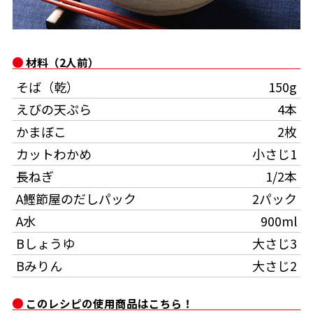
オンラインショップ
汁物レシピ
かつお節・だしをもっと知る
- ヤマキ かつお節プラス®
コミュニティサイト
時短レシピ
ヤマキ かつお節プラス®
材料（2人前）
Global
採用情報
そば（乾）
150g
旨さ、別格。だし屋の鍋
韓福善シリーズ
えびの天ぷら
4本
おいしいレシピを商品から探す
かつお節・だしを楽しむ
- ジョブリターン制
かまぼこ
2枚
かつお節レシピ
だしコミュ
カットわかめ
小さじ1
長ねぎ
1/2本
めんつゆレシピ
A鰹節屋のだしパック
2パック
A水
900ml
割烹白だしレシピ
Bしょうゆ
大さじ3
サッと鍋®
楽チン鍋®
Bみりん
大さじ2
レシピ特設サイト
このレシピの使用商品はこちら！