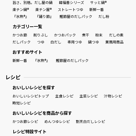
旨さ、別格。だし屋の鍋
韓福善シリーズ
サッと鍋®
楽チン鍋®
楽チン屋®
ストレートつゆ
新鮮一番
『氷熟®』
『踊り節』
鰹節屋のだしパック
だし粉
カテゴリー一覧
かつお節
削りぶし
かつおパック
煮干
粉末
だしの素
だしパック
つゆ
白だし
専用つゆ
鍋つゆ
業務用商品
おすすめサイト
新鮮一番
『氷熟®』
鰹節屋のだしパック
レシピ
おいしいレシピを探す
おいしいレシピトップ
主食レシピ
主菜レシピ
汁物レシピ
時短レシピ
おいしいレシピを商品から探す
かつお節レシピ
めんつゆレシピ
割烹白だしレシピ
レシピ特設サイト