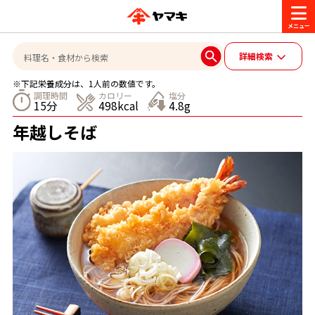
商品情報
詳細検索
※下記栄養成分は、1人前の数値です。
レシピ
調理時間
カロリー
塩分
15分
498kcal
4.8g
ブランド一覧
年越しそば
かつお節・だしを楽しむ
おいしいレシピを探す
CM・キャンペーン
おいしいレシピトップ
かつお節・だしを知る
CM
企業・採用情報
主食レシピ
だしの取り方
ヤマキ『めんつゆ』
ヤマキ 割烹白だし
キャンペーン一覧
企業情報
お問い合わせ
主菜レシピ
かつお節の削り方
- 百年対話
ヤマキお客様相談室