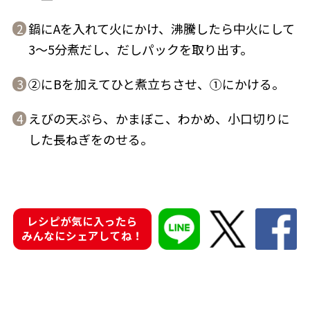
鍋にAを入れて火にかけ、沸騰したら中火にして
2
3～5分煮だし、だしパックを取り出す。
②にBを加えてひと煮立ちさせ、①にかける。
3
鰹節屋の
『踊り節』
だしパック
えびの天ぷら、かまぼこ、わかめ、小口切りに
4
した長ねぎをのせる。
レシピが気に入ったら
みんなにシェアしてね！
だし粉