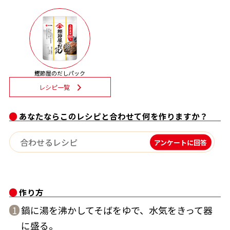
割烹白だしレシピ特集
だし巻き卵特集
楽チン屋®
ストレートつゆ
鰹節屋のだしパック
かつおだしが決め手！簡単茶碗蒸し
レシピ一覧
あなたならこのレシピと合わせて何を作りますか？
アンケートに回答
新鮮一番
『氷熟®』
作り方
鍋に湯を沸かしてそばをゆで、水気をきって器
1
に盛る。