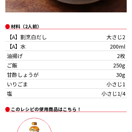
オンラインショップ
汁物レシピ
かつお節・だしをもっと知る
- ヤマキ かつお節プラス®
コミュニティサイト
時短レシピ
ヤマキ かつお節プラス®
材料（2人前）
Global
採用情報
【A】割烹白だし
大さじ2
旨さ、別格。だし屋の鍋
韓福善シリーズ
【A】水
200ml
おいしいレシピを商品から探す
かつお節・だしを楽しむ
- ジョブリターン制
油揚げ
2枚
かつお節レシピ
だしコミュ
ご飯
250g
甘酢しょうが
30g
めんつゆレシピ
いりごま
小さじ1
塩
小さじ1/4
割烹白だしレシピ
サッと鍋®
楽チン鍋®
このレシピの使用商品はこちら！
レシピ特設サイト