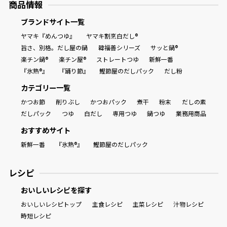
商品情報
ブランドサイト一覧
ヤマキ『めんつゆ』
ヤマキ割烹白だし®
旨さ、別格。だし屋の鍋
韓福善シリーズ
サッと鍋®
楽チン鍋®
楽チン屋®
ストレートつゆ
新鮮一番
『氷熟®』
『踊り節』
鰹節屋のだしパック
だし粉
カテゴリー一覧
かつお節
削りぶし
かつおパック
煮干
粉末
だしの素
だしパック
つゆ
白だし
専用つゆ
鍋つゆ
業務用商品
おすすめサイト
新鮮一番
『氷熟®』
鰹節屋のだしパック
レシピ
おいしいレシピを探す
おいしいレシピトップ
主食レシピ
主菜レシピ
汁物レシピ
時短レシピ