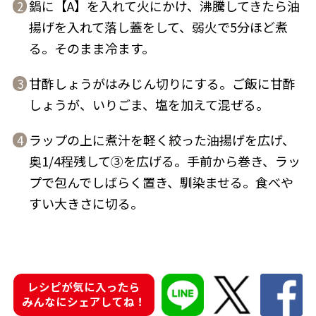
鍋に【A】を入れて火にかけ、沸騰してきたら油
2
揚げを入れて落し蓋をして、弱火で5分ほど煮
る。そのまま冷ます。
甘酢しょうがはみじん切りにする。ご飯に甘酢
3
鰹節屋の
『踊り節』
しょうが、いりごま、塩を加えて混ぜる。
だしパック
ラップの上に煮汁を軽く絞った油揚げを広げ、
4
奥1/4程残して③を広げる。手前から巻き、ラッ
プで包んでしばらく置き、馴染ませる。食べや
すい大きさに切る。
だし粉
レシピが気に入ったら
みんなにシェアしてね！