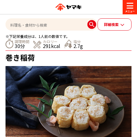
商品情報
詳細検索
※下記栄養成分は、1人前の数値です。
レシピ
調理時間
カロリー
塩分
30分
291kcal
2.7g
ブランド一覧
巻き稲荷
かつお節・だしを楽しむ
おいしいレシピを探す
CM・キャンペーン
おいしいレシピトップ
かつお節・だしを知る
CM
企業・採用情報
主食レシピ
だしの取り方
ヤマキ『めんつゆ』
ヤマキ 割烹白だし
キャンペーン一覧
企業情報
お問い合わせ
主菜レシピ
かつお節の削り方
- 百年対話
ヤマキお客様相談室