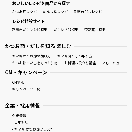
おいしいレシピを商品から探す
かつお節レシピ
めんつゆレシピ
割烹白だしレシピ
レシピ特設サイト
割烹白だしレシピ特集
だし巻き卵特集
茶碗蒸し特集
かつお節・だしを知る 楽しむ
ヤマキかつお節の削り方
ヤマキ流だしの取り方
かつお節・だしをもっと知る
お料理お役立ち講座
だしコミュ
CM・キャンペーン
CM情報
キャンペーン一覧
企業・採用情報
企業情報
- 百年対話
- ヤマキ かつお節プラス®