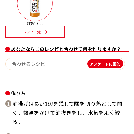
割烹白だしレシピ特集
割烹白だし
だし巻き卵特集
レシピ一覧
楽チン屋®
ストレートつゆ
かつおだしが決め手！簡単茶碗蒸し
あなたならこのレシピと合わせて何を作りますか？
アンケートに回答
作り方
油揚げは長い1辺を残して隅を切り落として開
1
新鮮一番
『氷熟®』
く。熱湯をかけて油抜きをし、水気をよく絞
る。