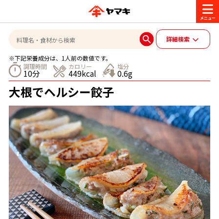
商品情報
詳細検索
※下記栄養成分は、1人前の数値です。
レシピ
調理時間
カロリー
塩分
10分
449kcal
0.6g
ブランド一覧
大根でヘルシー餃子
かつお節・だしを楽しむ
おいしいレシピを探す
CM・キャンペーン
おいしいレシピトップ
かつお節・だしを知る
CM
企業・採用情報
主食レシピ
だしの取り方
ヤマキ『めんつゆ』
ヤマキ 割烹白だし
キャンペーン一覧
企業情報
お問い合わせ
主菜レシピ
かつお節の削り方
- 百年対話
ヤマキお客様相談室