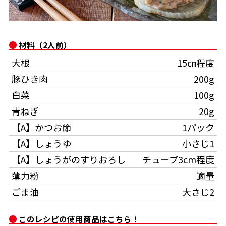
オンラインショップ
汁物レシピ
かつお節・だしをもっと知る
- ヤマキ かつお節プラス®
コミュニティサイト
時短レシピ
ヤマキ かつお節プラス®
材料（2人前）
Global
採用情報
大根
15㎝程度
旨さ、別格。だし屋の鍋
韓福善シリーズ
豚ひき肉
200g
おいしいレシピを商品から探す
かつお節・だしを楽しむ
- ジョブリターン制
白菜
100g
かつお節レシピ
だしコミュ
青ねぎ
20g
【A】かつお節
1パック
めんつゆレシピ
【A】しょうゆ
小さじ1
【A】しょうがのすりおろし
チューブ3cm程度
割烹白だしレシピ
薄力粉
適量
サッと鍋®
楽チン鍋®
ごま油
大さじ2
レシピ特設サイト
このレシピの使用商品はこちら！