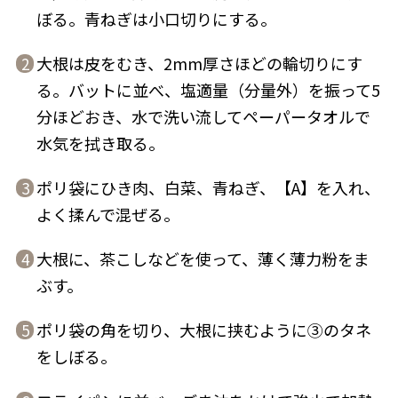
ぼる。青ねぎは小口切りにする。
大根は皮をむき、2mm厚さほどの輪切りにす
2
る。バットに並べ、塩適量（分量外）を振って5
分ほどおき、水で洗い流してペーパータオルで
鰹節屋の
『踊り節』
だしパック
水気を拭き取る。
ポリ袋にひき肉、白菜、青ねぎ、【A】を入れ、
3
よく揉んで混ぜる。
大根に、茶こしなどを使って、薄く薄力粉をま
4
ぶす。
ポリ袋の角を切り、大根に挟むように③のタネ
5
だし粉
をしぼる。