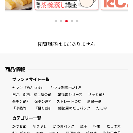
閲覧履歴はまだありません
商品情報
ブランドサイト一覧
ヤマキ『めんつゆ』
ヤマキ割烹白だし®
旨さ、別格。だし屋の鍋
韓福善シリーズ
サッと鍋®
楽チン鍋®
楽チン屋®
ストレートつゆ
新鮮一番
『氷熟®』
『踊り節』
鰹節屋のだしパック
だし粉
カテゴリー一覧
かつお節
削りぶし
かつおパック
煮干
粉末
だしの素
だしパック
つゆ
白だし
専用つゆ
鍋つゆ
業務用商品