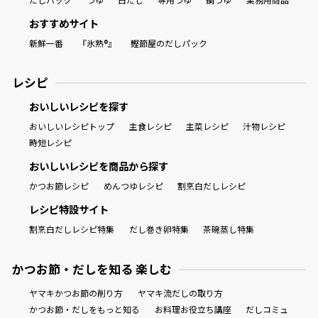
おすすめサイト
新鮮一番
『氷熟®』
鰹節屋のだしパック
レシピ
おいしいレシピを探す
おいしいレシピトップ
主食レシピ
主菜レシピ
汁物レシピ
時短レシピ
おいしいレシピを商品から探す
かつお節レシピ
めんつゆレシピ
割烹白だしレシピ
レシピ特設サイト
割烹白だしレシピ特集
だし巻き卵特集
茶碗蒸し特集
かつお節・だしを知る 楽しむ
ヤマキかつお節の削り方
ヤマキ流だしの取り方
かつお節・だしをもっと知る
お料理お役立ち講座
だしコミュ