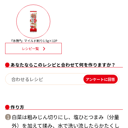
割烹白だしレシピ特集
だし巻き卵特集
楽チン屋®
ストレートつゆ
『氷熟®』マイルド削り1.5g×12P
かつおだしが決め手！簡単茶碗蒸し
レシピ一覧
あなたならこのレシピと合わせて何を作りますか？
アンケートに回答
新鮮一番
『氷熟®』
作り方
白菜は粗みじん切りにし、塩ひとつまみ（分量
1
外）を加えて揉み、水で洗い流したらかたくし