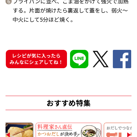
フライパンに並べ、ごま油をかけて強火で加熱
6
する。片面が焼けたら裏返して蓋をし、弱火～
商品情報一覧
中火にして5分ほど焼く。
おすすめサイト
レシピが気に入ったら
新鮮一番
みんなにシェアしてね！
氷熟®︎
だしパック
おすすめ特集