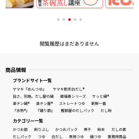
商品情報一覧
おすすめサイト
閲覧履歴はまだありません
新鮮一番
商品情報
氷熟®︎
ブランドサイト一覧
ヤマキ『めんつゆ』
ヤマキ割烹白だし®
だしパック
旨さ、別格。だし屋の鍋
韓福善シリーズ
サッと鍋®
楽チン鍋®
楽チン屋®
ストレートつゆ
新鮮一番
『氷熟®』
『踊り節』
鰹節屋のだしパック
だし粉
カテゴリー一覧
かつお節
削りぶし
かつおパック
煮干
粉末
だしの素
だしパック
つゆ
白だし
専用つゆ
鍋つゆ
業務用商品