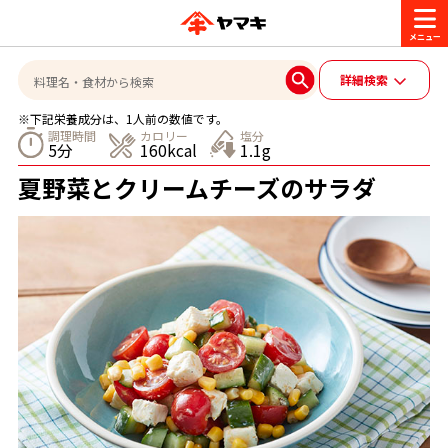
商品情報
詳細検索
※下記栄養成分は、1人前の数値です。
レシピ
調理時間
カロリー
塩分
5分
160kcal
1.1g
ブランド一覧
夏野菜とクリームチーズのサラダ
かつお節・だしを楽しむ
おいしいレシピを探す
CM・キャンペーン
おいしいレシピトップ
かつお節・だしを知る
CM
企業・採用情報
主食レシピ
だしの取り方
ヤマキ『めんつゆ』
ヤマキ 割烹白だし
キャンペーン一覧
企業情報
お問い合わせ
主菜レシピ
かつお節の削り方
- 百年対話
ヤマキお客様相談室