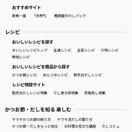
おすすめサイト
新鮮一番
『氷熟®』
鰹節屋のだしパック
レシピ
おいしいレシピを探す
おいしいレシピトップ
主食レシピ
主菜レシピ
汁物レシピ
時短レシピ
おいしいレシピを商品から探す
かつお節レシピ
めんつゆレシピ
割烹白だしレシピ
レシピ特設サイト
割烹白だしレシピ特集
だし巻き卵特集
茶碗蒸し特集
かつお節・だしを知る 楽しむ
ヤマキかつお節の削り方
ヤマキ流だしの取り方
かつお節・だしをもっと知る
お料理お役立ち講座
だしコミュ