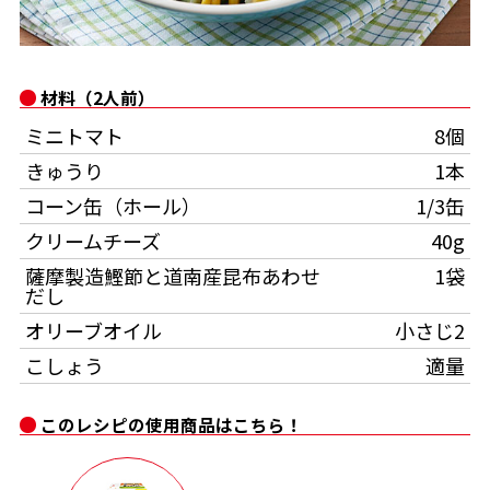
オンラインショップ
汁物レシピ
かつお節・だしをもっと知る
- ヤマキ かつお節プラス®
コミュニティサイト
時短レシピ
ヤマキ かつお節プラス®
材料（2人前）
Global
採用情報
ミニトマト
8個
旨さ、別格。だし屋の鍋
韓福善シリーズ
きゅうり
1本
おいしいレシピを商品から探す
かつお節・だしを楽しむ
- ジョブリターン制
コーン缶（ホール）
1/3缶
かつお節レシピ
だしコミュ
クリームチーズ
40g
薩摩製造鰹節と道南産昆布あわせ
1袋
だし
めんつゆレシピ
オリーブオイル
小さじ2
こしょう
適量
割烹白だしレシピ
サッと鍋®
楽チン鍋®
このレシピの使用商品はこちら！
レシピ特設サイト