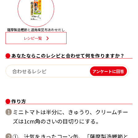
割烹白だしレシピ特集
だし巻き卵特集
薩摩製造鰹節と道南産昆布あわせだし
レシピ一覧
楽チン屋®
ストレートつゆ
かつおだしが決め手！簡単茶碗蒸し
あなたならこのレシピと合わせて何を作りますか？
アンケートに回答
作り方
新鮮一番
『氷熟®』
ミニトマトは半分に、きゅうり、クリームチー
1
ズは1cm角のさいの目切りにする。
①、汁気をきったコーン缶、「薩摩製造鰹節と
2