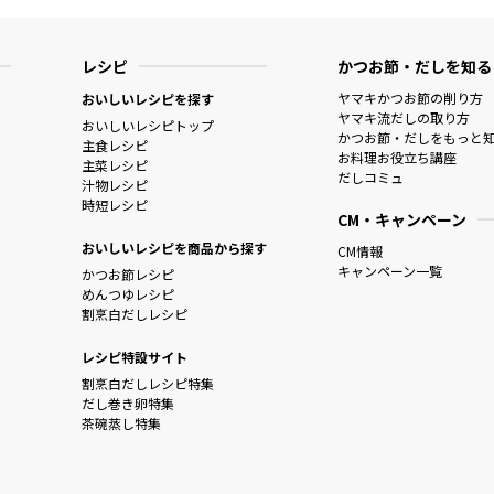
レシピ
かつお節・だしを知る
ヤマキかつお節の削り方
おいしいレシピを探す
ヤマキ流だしの取り方
おいしいレシピトップ
かつお節・だしをもっと
主食レシピ
お料理お役立ち講座
主菜レシピ
だしコミュ
汁物レシピ
時短レシピ
CM・キャンペーン
おいしいレシピを商品から探す
CM情報
キャンペーン一覧
かつお節レシピ
めんつゆレシピ
割烹白だしレシピ
レシピ特設サイト
割烹白だしレシピ特集
だし巻き卵特集
茶碗蒸し特集