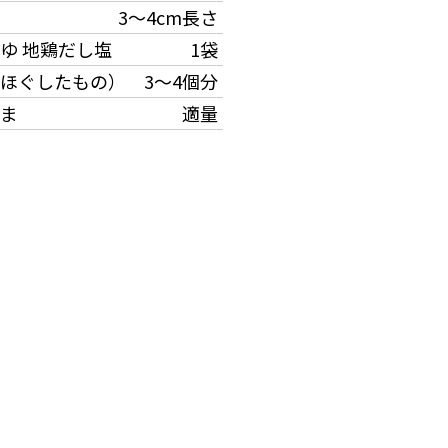
3～4cm長さ
ゆ 地鶏だし塩
1袋
ほぐしたもの）
3～4個分
ま
適量