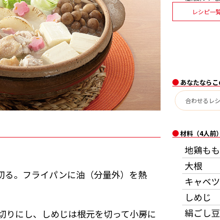
レシピ一
あなたならこ
材料（4人前
地鶏もも
大根
に切る。フライパンに油（分量外）を熱
キャベツ
しめじ
絹ごし豆
切りにし、しめじは根元を切って小房に