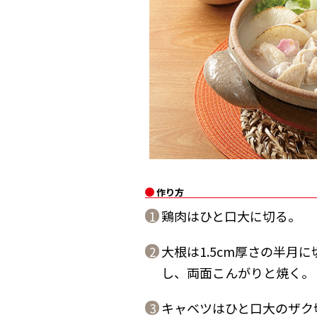
作り方
鶏肉はひと口大に切る。
1
大根は1.5cm厚さの半月
2
し、両面こんがりと焼く。
キャベツはひと口大のザク
3