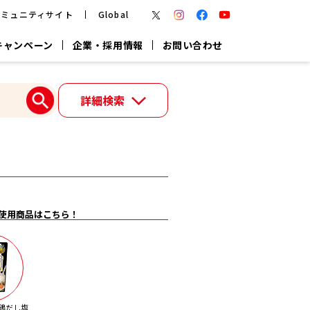
コミュニティサイト
Global
キャンペーン
企業・採用情報
お問い合わせ
報
かつお節・だしを楽しむ
詳細検索
楽チン鍋®
楽チン屋®
つゆ
ヤマキの
割烹白だし
だし粉
報
一覧はこちら
使用商品はこちら！
リターン制
し
専用調味料
鍋つゆ
業務用商品
鶏だし塩