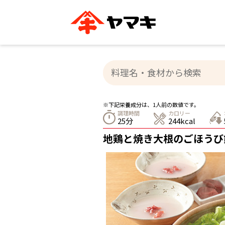
ブランドサイト別
かつお節・だしを知る
おいしいレシピを探す
企業情報
おいしいレシピTO
ヤマキ
ヤマキ
『めんつゆ』
割烹白だし®
主食レシピ
汁物レシピ
※下記栄養成分は、1人前の数値です。
ストレート
調理時間
カロリー
新鮮一番
つゆ
25分
244kcal
レシピ特設サイト
ヤマキかつお節の削り方
ヤマキ
地鶏と焼き大根のごほうび
企業情報
カテゴリー別
削りぶし
かつおパック
かつお節