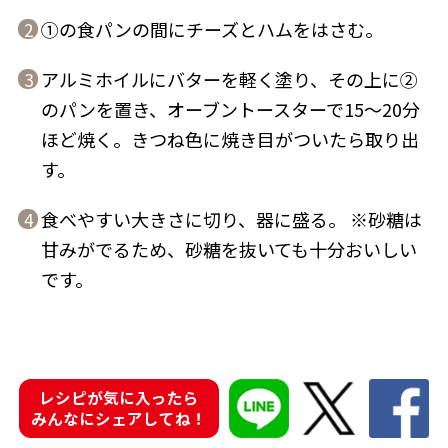
①の食パンの間にチーズとハムをはさむ。
2
アルミホイルにバターを軽く塗り、その上に②
3
のパンを置き、オーブントースターで15～20分
鰹節屋の
『踊り節』
ほど焼く。きつね色に焼き目がついたら取り出
だしパック
す。
食べやすい大きさに切り、器に盛る。 ※砂糖は
4
甘みがでるため、砂糖を抜いても十分おいしい
です。
だし粉
レシピが気に入ったら
みんなにシェアしてね！