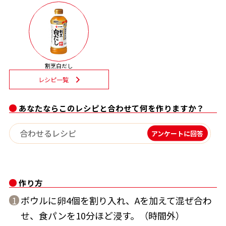
割烹白だしレシピ特集
だし巻き卵特集
楽チン屋®
ストレートつゆ
割烹白だし
かつおだしが決め手！簡単茶碗蒸し
レシピ一覧
あなたならこのレシピと合わせて何を作りますか？
アンケートに回答
新鮮一番
『氷熟®』
作り方
ボウルに卵4個を割り入れ、Aを加えて混ぜ合わ
1
せ、食パンを10分ほど浸す。（時間外）