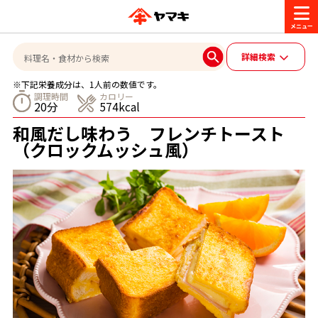
商品情報
詳細検索
※下記栄養成分は、1人前の数値です。
レシピ
調理時間
カロリー
20分
574kcal
ブランド一覧
和風だし味わう フレンチトースト
かつお節・だしを楽しむ
（クロックムッシュ風）
おいしいレシピを探す
CM・キャンペーン
おいしいレシピトップ
かつお節・だしを知る
CM
企業・採用情報
主食レシピ
だしの取り方
ヤマキ『めんつゆ』
ヤマキ 割烹白だし
キャンペーン一覧
企業情報
お問い合わせ
主菜レシピ
かつお節の削り方
- 百年対話
ヤマキお客様相談室