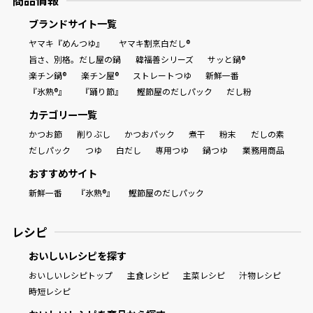
商品情報
ブランドサイト一覧
ヤマキ『めんつゆ』
ヤマキ割烹白だし®
旨さ、別格。だし屋の鍋
韓福善シリーズ
サッと鍋®
楽チン鍋®
楽チン屋®
ストレートつゆ
新鮮一番
『氷熟®』
『踊り節』
鰹節屋のだしパック
だし粉
カテゴリー一覧
かつお節
削りぶし
かつおパック
煮干
粉末
だしの素
だしパック
つゆ
白だし
専用つゆ
鍋つゆ
業務用商品
おすすめサイト
新鮮一番
『氷熟®』
鰹節屋のだしパック
レシピ
おいしいレシピを探す
おいしいレシピトップ
主食レシピ
主菜レシピ
汁物レシピ
時短レシピ