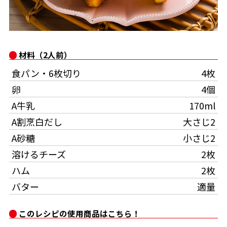
オンラインショップ
汁物レシピ
かつお節・だしをもっと知る
- ヤマキ かつお節プラス®
コミュニティサイト
時短レシピ
ヤマキ かつお節プラス®
材料（2人前）
Global
採用情報
旨さ、別格。だし屋の鍋
韓福善シリーズ
食パン・6枚切り
4枚
おいしいレシピを商品から探す
かつお節・だしを楽しむ
卵
4個
- ジョブリターン制
A牛乳
170ml
かつお節レシピ
だしコミュ
A割烹白だし
大さじ2
A砂糖
小さじ2
めんつゆレシピ
溶けるチーズ
2枚
ハム
2枚
割烹白だしレシピ
サッと鍋®
楽チン鍋®
バター
適量
このレシピの使用商品はこちら！
レシピ特設サイト