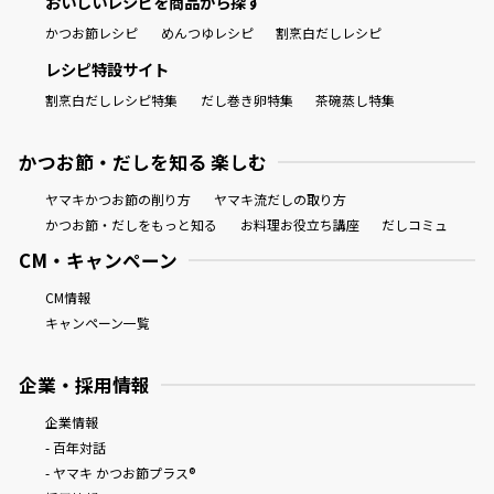
おいしいレシピを商品から探す
かつお節レシピ
めんつゆレシピ
割烹白だしレシピ
レシピ特設サイト
割烹白だしレシピ特集
だし巻き卵特集
茶碗蒸し特集
かつお節・だしを知る 楽しむ
ヤマキかつお節の削り方
ヤマキ流だしの取り方
かつお節・だしをもっと知る
お料理お役立ち講座
だしコミュ
CM・キャンペーン
CM情報
キャンペーン一覧
企業・採用情報
企業情報
- 百年対話
- ヤマキ かつお節プラス®