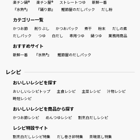
楽チン鍋®
楽チン屋®
ストレートつゆ
新鮮一番
『氷熟®』
『踊り節』
鰹節屋のだしパック
だし粉
カテゴリー一覧
かつお節
削りぶし
かつおパック
煮干
粉末
だしの素
だしパック
つゆ
白だし
専用つゆ
鍋つゆ
業務用商品
おすすめサイト
新鮮一番
『氷熟®』
鰹節屋のだしパック
レシピ
おいしいレシピを探す
おいしいレシピトップ
主食レシピ
主菜レシピ
汁物レシピ
時短レシピ
おいしいレシピを商品から探す
かつお節レシピ
めんつゆレシピ
割烹白だしレシピ
レシピ特設サイト
割烹白だしレシピ特集
だし巻き卵特集
茶碗蒸し特集