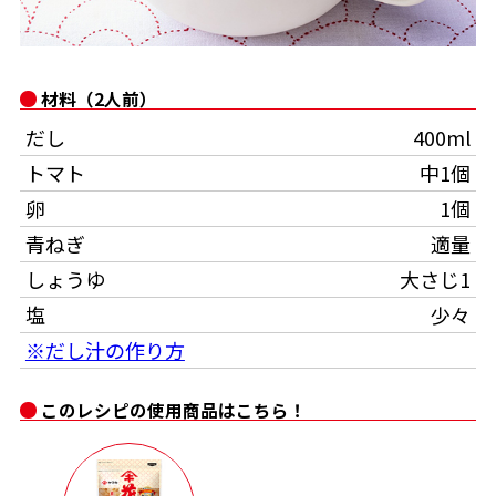
オンラインショップ
汁物レシピ
かつお節・だしをもっと知る
- ヤマキ かつお節プラス®
コミュニティサイト
時短レシピ
ヤマキ かつお節プラス®
材料（2人前）
Global
採用情報
だし
400ml
旨さ、別格。だし屋の鍋
韓福善シリーズ
トマト
中1個
おいしいレシピを商品から探す
かつお節・だしを楽しむ
- ジョブリターン制
卵
1個
かつお節レシピ
だしコミュ
青ねぎ
適量
しょうゆ
大さじ1
めんつゆレシピ
塩
少々
※だし汁の作り方
割烹白だしレシピ
サッと鍋®
楽チン鍋®
このレシピの使用商品はこちら！
レシピ特設サイト