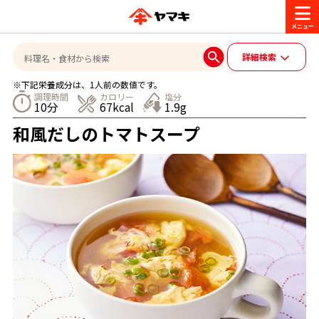
商品情報
詳細検索
※下記栄養成分は、1人前の数値です。
レシピ
調理時間
カロリー
塩分
10分
67kcal
1.9g
ブランド一覧
和風だしのトマトスープ
かつお節・だしを楽しむ
おいしいレシピを探す
CM・キャンペーン
おいしいレシピトップ
かつお節・だしを知る
CM
企業・採用情報
主食レシピ
だしの取り方
ヤマキ『めんつゆ』
ヤマキ 割烹白だし
キャンペーン一覧
企業情報
お問い合わせ
主菜レシピ
かつお節の削り方
- 百年対話
ヤマキお客様相談室