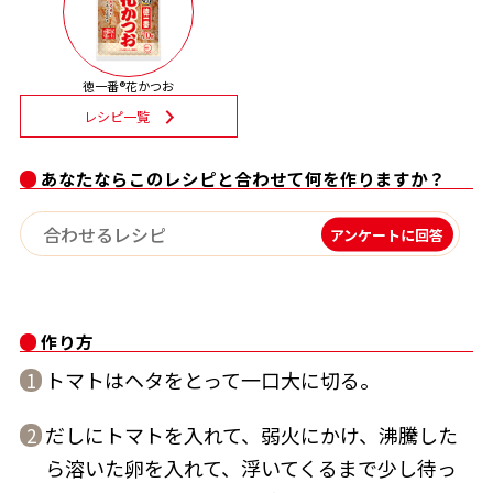
割烹白だしレシピ特集
徳一番®花かつお
だし巻き卵特集
レシピ一覧
楽チン屋®
ストレートつゆ
かつおだしが決め手！簡単茶碗蒸し
あなたならこのレシピと合わせて何を作りますか？
アンケートに回答
作り方
トマトはヘタをとって一口大に切る。
1
新鮮一番
『氷熟®』
だしにトマトを入れて、弱火にかけ、沸騰した
2
ら溶いた卵を入れて、浮いてくるまで少し待っ