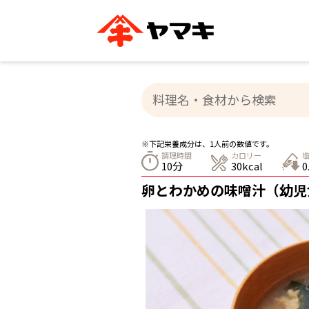
ブランドサイト別
かつお節・だしを知る
おいしいレシピを探す
企業情報
おいしいレシピTO
ヤマキ
ヤマキ
『めんつゆ』
割烹白だし®
主食レシピ
汁物レシピ
※下記栄養成分は、1人前の数値です。
ストレート
調理時間
カロリー
新鮮一番
つゆ
10分
30kcal
0
レシピ特設サイト
ヤマキかつお節の削り方
ヤマキ
卵とわかめの味噌汁（幼児
企業情報
カテゴリー別
削りぶし
かつおパック
かつお節