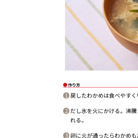
作り方
戻したわかめは食べやすく
1
だし氷を火にかける。沸騰
2
れる。
卵に火が通ったらわかめも
3