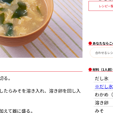
レシピ一
あなたならこ
材料（1人前
切る。
だし氷
※だし氷
したらみそを溶き入れ、溶き卵を回し入
わかめ（
溶き卵
みそ
加えて器に盛る。