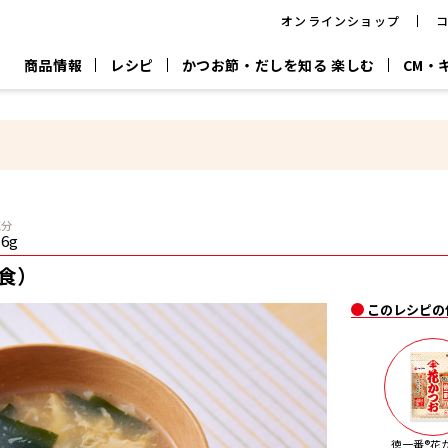
オンラインショップ
商品情報
レシピ
かつお節・だしを知る 楽しむ
CM・
CM
おいしいレシピを商品から探す
キャンペーン
採用情
P
旨さ、別格。
韓福善シリーズ
サッと鍋®
だし屋の鍋
主菜レシピ
百年対話
時短レシピ
ヤマキの削り節
ヤマキのめん
鰹節屋の
塩分
『氷熟®』
『踊り節』
だしパック
.6g
流だしの取り方
食）
ヤマキ かつお節プラス®
CM情報
キャンペーン一覧
採用情
このレシピの
ジョブ
煮干
粉末
だしパック
つゆ
白だ
だしの素
徳一番®花