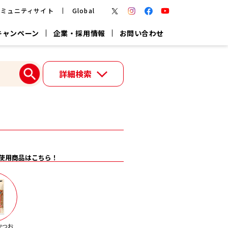
コミュニティサイト
Global
キャンペーン
企業・採用情報
お問い合わせ
報
かつお節・だしを楽しむ
詳細検索
楽チン鍋®
楽チン屋®
つゆ
ヤマキの
割烹白だし
だし粉
報
一覧はこちら
使用商品はこちら！
リターン制
し
専用調味料
鍋つゆ
業務用商品
かつお