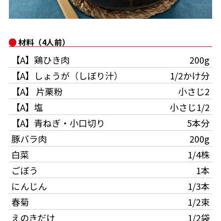
オンラインショップ
汁物レシピ
かつお節・だしをもっと知る
- ヤマキ かつお節プラス®
コミュニティサイト
時短レシピ
ヤマキ かつお節プラス®
材料（4人前）
Global
採用情報
【A】鶏ひき肉
200g
旨さ、別格。だし屋の鍋
韓福善シリーズ
【A】しょうが（しぼり汁）
1/2かけ分
おいしいレシピを商品から探す
かつお節・だしを楽しむ
- ジョブリターン制
【A】 片栗粉
小さじ2
【A】塩
小さじ1/2
かつお節レシピ
だしコミュ
【A】青ねぎ・小口切り
5本分
豚バラ肉
200g
めんつゆレシピ
白菜
1/4株
割烹白だしレシピ
ごぼう
1本
サッと鍋®
楽チン鍋®
にんじん
1/3本
春菊
1/2束
レシピ特設サイト
えのきだけ
1/2袋