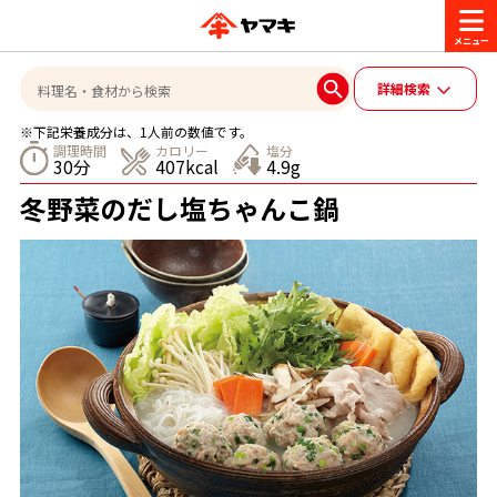
商品情報
詳細検索
※下記栄養成分は、1人前の数値です。
レシピ
調理時間
カロリー
塩分
30分
407kcal
4.9g
ブランド一覧
冬野菜のだし塩ちゃんこ鍋
かつお節・だしを楽しむ
おいしいレシピを探す
CM・キャンペーン
おいしいレシピトップ
かつお節・だしを知る
CM
企業・採用情報
主食レシピ
だしの取り方
ヤマキ『めんつゆ』
ヤマキ 割烹白だし
キャンペーン一覧
企業情報
お問い合わせ
主菜レシピ
かつお節の削り方
- 百年対話
ヤマキお客様相談室