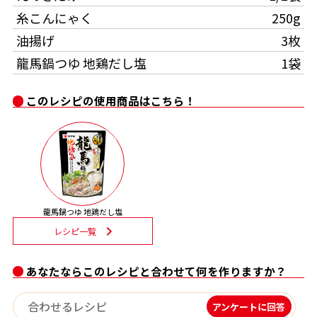
糸こんにゃく
250g
割烹白だしレシピ特集
油揚げ
3枚
龍馬鍋つゆ 地鶏だし塩
1袋
だし巻き卵特集
楽チン屋®
ストレートつゆ
このレシピの使用商品はこちら！
かつおだしが決め手！簡単茶碗蒸し
龍馬鍋つゆ 地鶏だし塩
レシピ一覧
新鮮一番
『氷熟®』
あなたならこのレシピと合わせて何を作りますか？
アンケートに回答