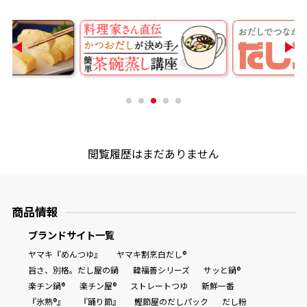
閲覧履歴はまだありません
商品情報
ブランドサイト一覧
ヤマキ『めんつゆ』
ヤマキ割烹白だし®
旨さ、別格。だし屋の鍋
韓福善シリーズ
サッと鍋®
楽チン鍋®
楽チン屋®
ストレートつゆ
新鮮一番
『氷熟®』
『踊り節』
鰹節屋のだしパック
だし粉