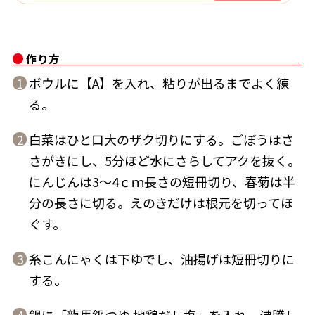
作り方
ボウルに【A】を入れ、粘りが出るまでよく練
1
鰹節屋の
『踊り節』
る。
だしパック
白菜はひと口大のザク切りにする。ごぼうはさ
2
さがきにし、5分ほど水にさらしてアクを抜く。
にんじんは3～4ｃｍ長さの短冊切り、春菊は半
分の長さに切る。えのきだけは根元を切ってほ
ぐす。
糸こんにゃくは下ゆでし、油揚げは短冊切りに
3
だし粉
する。
鍋に「龍馬鍋つゆ 地鶏だし塩」を入れ、沸騰し