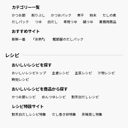
カテゴリー一覧
かつお節
削りぶし
かつおパック
煮干
粉末
だしの素
だしパック
つゆ
白だし
専用つゆ
鍋つゆ
業務用商品
おすすめサイト
新鮮一番
『氷熟®』
鰹節屋のだしパック
レシピ
おいしいレシピを探す
おいしいレシピトップ
主食レシピ
主菜レシピ
汁物レシピ
時短レシピ
おいしいレシピを商品から探す
かつお節レシピ
めんつゆレシピ
割烹白だしレシピ
レシピ特設サイト
割烹白だしレシピ特集
だし巻き卵特集
茶碗蒸し特集