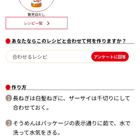
割烹白だしレシピ特集
割烹白だし
レシピ一覧
だし巻き卵特集
あなたならこのレシピと合わせて何を作りますか？
楽チン屋®
ストレートつゆ
かつおだしが決め手！簡単茶碗蒸し
アンケートに回答
作り方
長ねぎは白髪ねぎに、ザーサイは千切りにして
1
合わせておく。
新鮮一番
『氷熟®』
そうめんはパッケージの表示通りに茹で、水で
2
洗って水気をきる。