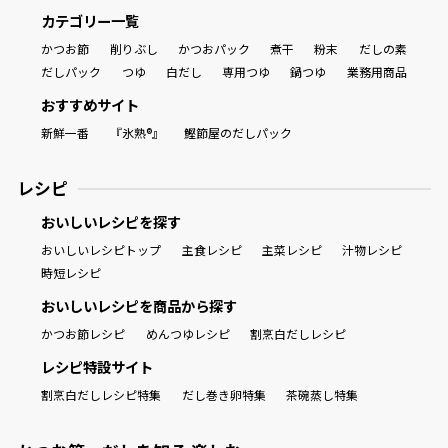
カテゴリー一覧
かつお節
削りぶし
かつおパック
煮干
粉末
だしの素
だしパック
つゆ
白だし
専用つゆ
鍋つゆ
業務用商品
おすすめサイト
新鮮一番
『氷熟®』
鰹節屋のだしパック
レシピ
おいしいレシピを探す
おいしいレシピトップ
主食レシピ
主菜レシピ
汁物レシピ
時短レシピ
おいしいレシピを商品から探す
かつお節レシピ
めんつゆレシピ
割烹白だしレシピ
レシピ特設サイト
割烹白だしレシピ特集
だし巻き卵特集
茶碗蒸し特集