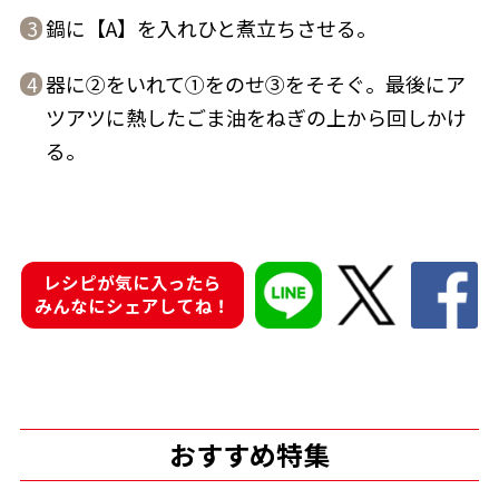
鍋に【A】を入れひと煮立ちさせる。
3
器に②をいれて①をのせ③をそそぐ。最後にア
4
ツアツに熱したごま油をねぎの上から回しかけ
鰹節屋の
る。
『踊り節』
だしパック
レシピが気に入ったら
みんなにシェアしてね！
だし粉
おすすめ特集