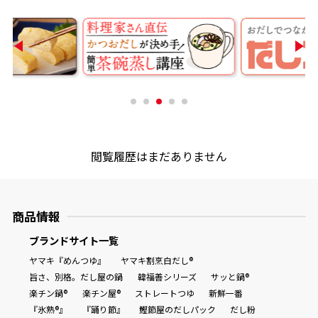
商品情報一覧
おすすめサイト
新鮮一番
閲覧履歴はまだありません
氷熟®︎
商品情報
だしパック
ブランドサイト一覧
ヤマキ『めんつゆ』
ヤマキ割烹白だし®
旨さ、別格。だし屋の鍋
韓福善シリーズ
サッと鍋®
楽チン鍋®
楽チン屋®
ストレートつゆ
新鮮一番
『氷熟®』
『踊り節』
鰹節屋のだしパック
だし粉