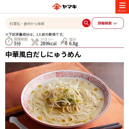
商品情報
詳細検索
※下記栄養成分は、1人前の数値です。
レシピ
調理時間
カロリー
塩分
5分
289kcal
6.8g
ブランド一覧
中華風白だしにゅうめん
かつお節・だしを楽しむ
おいしいレシピを探す
CM・キャンペーン
おいしいレシピトップ
かつお節・だしを知る
CM
企業・採用情報
主食レシピ
だしの取り方
ヤマキ『めんつゆ』
ヤマキ 割烹白だし
キャンペーン一覧
企業情報
お問い合わせ
主菜レシピ
かつお節の削り方
- 百年対話
ヤマキお客様相談室