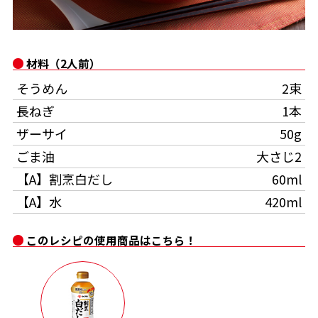
オンラインショップ
汁物レシピ
かつお節・だしをもっと知る
- ヤマキ かつお節プラス®
コミュニティサイト
時短レシピ
ヤマキ かつお節プラス®
材料（2人前）
Global
採用情報
そうめん
2束
旨さ、別格。だし屋の鍋
韓福善シリーズ
長ねぎ
1本
おいしいレシピを商品から探す
かつお節・だしを楽しむ
- ジョブリターン制
ザーサイ
50g
かつお節レシピ
だしコミュ
ごま油
大さじ2
【A】割烹白だし
60ml
めんつゆレシピ
【A】水
420ml
このレシピの使用商品はこちら！
割烹白だしレシピ
サッと鍋®
楽チン鍋®
レシピ特設サイト