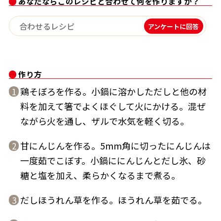
あなたならこのレシピと合わせて何を作りますか？
アンケートに回答
鰹節屋の
『踊り節』
だしパック
作り方
鶏そぼろを作る。小鍋に溶かしただしと他の材
1
料を加えて箸でよくほぐして火にかける。混ぜ
ながら火を通し、ザルで水気を軽く切る。
甘にんじんを作る。5mm角に切ったにんじんは
2
一度茹でこぼす。小鍋ににんじんとだし氷、砂
糖と塩を加え、柔らかくなるまで煮る。
だし粉
だしほうれん草を作る。ほうれん草を茹でる。
3