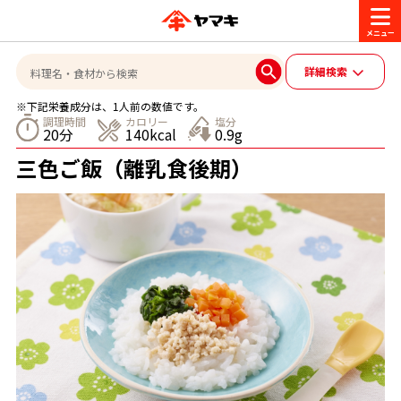
商品情報
詳細検索
※下記栄養成分は、1人前の数値です。
レシピ
調理時間
カロリー
塩分
20分
140kcal
0.9g
ブランド一覧
三色ご飯（離乳食後期）
かつお節・だしを楽しむ
おいしいレシピを探す
CM・キャンペーン
おいしいレシピトップ
かつお節・だしを知る
CM
企業・採用情報
主食レシピ
だしの取り方
ヤマキ『めんつゆ』
ヤマキ 割烹白だし
キャンペーン一覧
企業情報
お問い合わせ
主菜レシピ
かつお節の削り方
- 百年対話
ヤマキお客様相談室