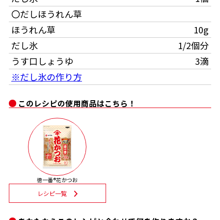
〇だしほうれん草
割烹白だしレシピ特集
ほうれん草
10g
だし氷
1/2個分
だし巻き卵特集
うす口しょうゆ
3滴
楽チン屋®
ストレートつゆ
※だし氷の作り方
かつおだしが決め手！簡単茶碗蒸し
このレシピの使用商品はこちら！
新鮮一番
『氷熟®』
徳一番®花かつお
レシピ一覧