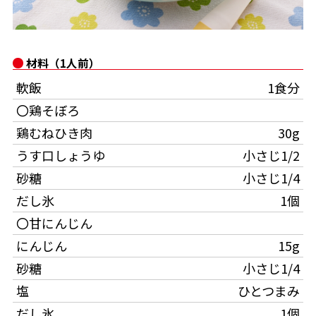
オンラインショップ
汁物レシピ
かつお節・だしをもっと知る
- ヤマキ かつお節プラス®
コミュニティサイト
時短レシピ
ヤマキ かつお節プラス®
材料（1人前）
Global
採用情報
軟飯
1食分
旨さ、別格。だし屋の鍋
韓福善シリーズ
〇鶏そぼろ
おいしいレシピを商品から探す
かつお節・だしを楽しむ
- ジョブリターン制
鶏むねひき肉
30g
かつお節レシピ
だしコミュ
うす口しょうゆ
小さじ1/2
砂糖
小さじ1/4
めんつゆレシピ
だし氷
1個
〇甘にんじん
割烹白だしレシピ
にんじん
15g
サッと鍋®
楽チン鍋®
砂糖
小さじ1/4
塩
ひとつまみ
レシピ特設サイト
だし氷
1個