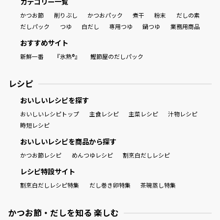
カテゴリー一覧
かつお節
削りぶし
かつおパック
煮干
粉末
だしの素
だしパック
つゆ
白だし
専用つゆ
鍋つゆ
業務用商品
おすすめサイト
新鮮一番
『氷熟®』
鰹節屋のだしパック
レシピ
おいしいレシピを探す
おいしいレシピトップ
主食レシピ
主菜レシピ
汁物レシピ
時短レシピ
おいしいレシピを商品から探す
かつお節レシピ
めんつゆレシピ
割烹白だしレシピ
レシピ特設サイト
割烹白だしレシピ特集
だし巻き卵特集
茶碗蒸し特集
かつお節・だしを知る 楽しむ