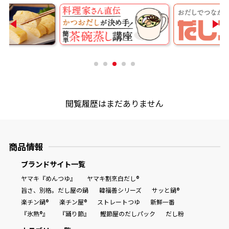
閲覧履歴はまだありません
商品情報
ブランドサイト一覧
ヤマキ『めんつゆ』
ヤマキ割烹白だし®
旨さ、別格。だし屋の鍋
韓福善シリーズ
サッと鍋®
楽チン鍋®
楽チン屋®
ストレートつゆ
新鮮一番
『氷熟®』
『踊り節』
鰹節屋のだしパック
だし粉