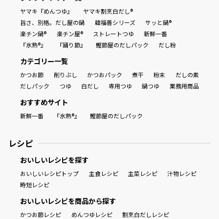
ヤマキ『めんつゆ』
ヤマキ割烹白だし®
旨さ、別格。だし屋の鍋
韓福善シリーズ
サッと鍋®
楽チン鍋®
楽チン屋®
ストレートつゆ
新鮮一番
『氷熟®』
『踊り節』
鰹節屋のだしパック
だし粉
カテゴリー一覧
かつお節
削りぶし
かつおパック
煮干
粉末
だしの素
だしパック
つゆ
白だし
専用つゆ
鍋つゆ
業務用商品
おすすめサイト
新鮮一番
『氷熟®』
鰹節屋のだしパック
レシピ
おいしいレシピを探す
おいしいレシピトップ
主食レシピ
主菜レシピ
汁物レシピ
時短レシピ
おいしいレシピを商品から探す
かつお節レシピ
めんつゆレシピ
割烹白だしレシピ