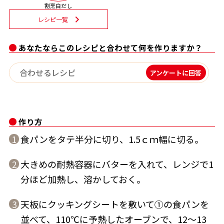
割烹白だし
割烹白だしレシピ特集
レシピ一覧
あなたならこのレシピと合わせて何を作りますか？
だし巻き卵特集
楽チン屋®
ストレートつゆ
アンケートに回答
かつおだしが決め手！簡単茶碗蒸し
作り方
食パンをタテ半分に切り、1.5ｃｍ幅に切る。
1
大きめの耐熱容器にバターを入れて、レンジで1
2
分ほど加熱し、溶かしておく。
新鮮一番
『氷熟®』
天板にクッキングシートを敷いて①の食パンを
3
並べて、110℃に予熱したオーブンで、12～13