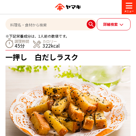
商品情報
詳細検索
※下記栄養成分は、1人前の数値です。
レシピ
調理時間
カロリー
45分
322kcal
ブランド一覧
一押し 白だしラスク
かつお節・だしを楽しむ
おいしいレシピを探す
CM・キャンペーン
おいしいレシピトップ
かつお節・だしを知る
CM
企業・採用情報
主食レシピ
だしの取り方
ヤマキ『めんつゆ』
ヤマキ 割烹白だし
キャンペーン一覧
企業情報
お問い合わせ
主菜レシピ
かつお節の削り方
- 百年対話
ヤマキお客様相談室