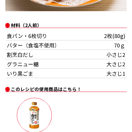
オンラインショップ
汁物レシピ
かつお節・だしをもっと知る
- ヤマキ かつお節プラス®
コミュニティサイト
時短レシピ
ヤマキ かつお節プラス®
材料（2人前）
Global
採用情報
食パン・6枚切り
2枚(80g)
旨さ、別格。だし屋の鍋
韓福善シリーズ
バター（食塩不使用）
70ｇ
おいしいレシピを商品から探す
かつお節・だしを楽しむ
- ジョブリターン制
割烹白だし
小さじ2
グラニュー糖
大さじ2
かつお節レシピ
だしコミュ
いり黒ごま
大さじ1
めんつゆレシピ
このレシピの使用商品はこちら！
割烹白だしレシピ
サッと鍋®
楽チン鍋®
レシピ特設サイト