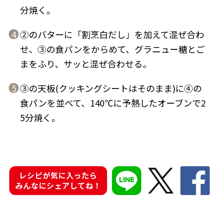
分焼く。
②のバターに「割烹白だし」を加えて混ぜ合わ
4
せ、③の食パンをからめて、グラニュー糖とご
まをふり、サッと混ぜ合わせる。
鰹節屋の
『踊り節』
だしパック
③の天板(クッキングシートはそのまま)に④の
5
食パンを並べて、140℃に予熱したオーブンで2
5分焼く。
レシピが気に入ったら
だし粉
みんなにシェアしてね！