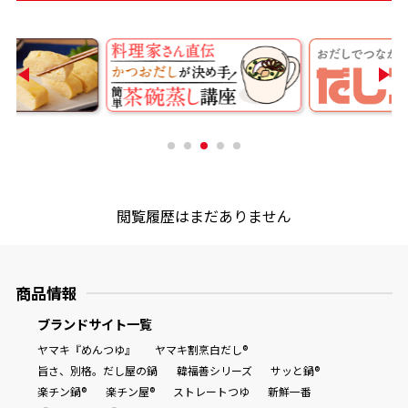
商品情報一覧
おすすめサイト
新鮮一番
閲覧履歴はまだありません
氷熟®︎
だしパック
商品情報
ブランドサイト一覧
ヤマキ『めんつゆ』
ヤマキ割烹白だし®
旨さ、別格。だし屋の鍋
韓福善シリーズ
サッと鍋®
楽チン鍋®
楽チン屋®
ストレートつゆ
新鮮一番