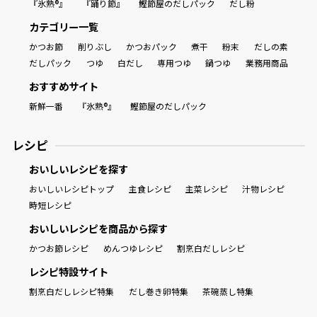
『氷熟®』
『踊り節』
鰹節屋のだしパック
だし粉
カテゴリー一覧
かつお節
削りぶし
かつおパック
煮干
粉末
だしの素
だしパック
つゆ
白だし
専用つゆ
鍋つゆ
業務用商品
おすすめサイト
新鮮一番
『氷熟®』
鰹節屋のだしパック
レシピ
おいしいレシピを探す
おいしいレシピトップ
主食レシピ
主菜レシピ
汁物レシピ
時短レシピ
おいしいレシピを商品から探す
かつお節レシピ
めんつゆレシピ
割烹白だしレシピ
レシピ特設サイト
割烹白だしレシピ特集
だし巻き卵特集
茶碗蒸し特集