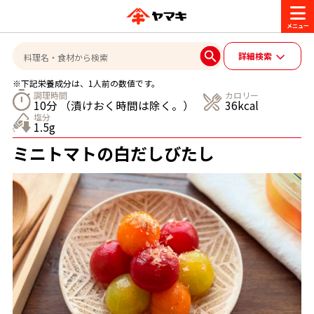
商品情報
詳細検索
※下記栄養成分は、1人前の数値です。
レシピ
調理時間
カロリー
10分 （漬けおく時間は除く。）
36kcal
ブランド一覧
塩分
1.5g
かつお節・だしを楽しむ
ミニトマトの白だしびたし
おいしいレシピを探す
CM・キャンペーン
おいしいレシピトップ
かつお節・だしを知る
CM
企業・採用情報
主食レシピ
だしの取り方
ヤマキ『めんつゆ』
ヤマキ 割烹白だし
キャンペーン一覧
企業情報
お問い合わせ
主菜レシピ
かつお節の削り方
- 百年対話
ヤマキお客様相談室