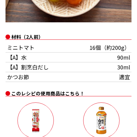
オンラインショップ
汁物レシピ
かつお節・だしをもっと知る
- ヤマキ かつお節プラス®
コミュニティサイト
時短レシピ
ヤマキ かつお節プラス®
Global
採用情報
材料（2人前）
旨さ、別格。だし屋の鍋
韓福善シリーズ
ミニトマト
16個（約200g）
おいしいレシピを商品から探す
かつお節・だしを楽しむ
- ジョブリターン制
【A】水
90ml
【A】割烹白だし
30ml
かつお節レシピ
だしコミュ
かつお節
適宜
めんつゆレシピ
このレシピの使用商品はこちら！
割烹白だしレシピ
サッと鍋®
楽チン鍋®
レシピ特設サイト