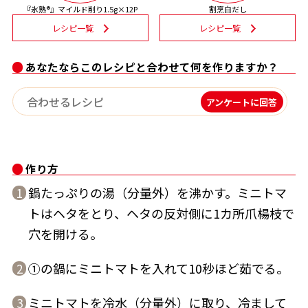
『氷熟®』マイルド削り1.5g×12P
割烹白だし
割烹白だしレシピ特集
レシピ一覧
レシピ一覧
だし巻き卵特集
あなたならこのレシピと合わせて何を作りますか？
楽チン屋®
ストレートつゆ
アンケートに回答
かつおだしが決め手！簡単茶碗蒸し
作り方
鍋たっぷりの湯（分量外）を沸かす。ミニトマ
1
トはヘタをとり、ヘタの反対側に1カ所爪楊枝で
穴を開ける。
新鮮一番
『氷熟®』
①の鍋にミニトマトを入れて10秒ほど茹でる。
2
ミニトマトを冷水（分量外）に取り、冷まして
3