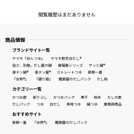
商品情報一覧
閲覧履歴はまだありません
おすすめサイト
商品情報
ブランドサイト一覧
新鮮一番
ヤマキ『めんつゆ』
ヤマキ割烹白だし®
旨さ、別格。だし屋の鍋
韓福善シリーズ
サッと鍋®
楽チン鍋®
楽チン屋®
ストレートつゆ
新鮮一番
氷熟®︎
『氷熟®』
『踊り節』
鰹節屋のだしパック
だし粉
カテゴリー一覧
だしパック
かつお節
削りぶし
かつおパック
煮干
粉末
だしの素
だしパック
つゆ
白だし
専用つゆ
鍋つゆ
業務用商品
おすすめサイト
新鮮一番
『氷熟®』
鰹節屋のだしパック