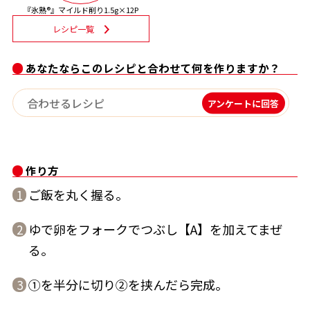
『氷熟®』マイルド削り1.5g×12P
割烹白だしレシピ特集
レシピ一覧
だし巻き卵特集
あなたならこのレシピと合わせて何を作りますか？
楽チン屋®
ストレートつゆ
アンケートに回答
かつおだしが決め手！簡単茶碗蒸し
作り方
ご飯を丸く握る。
1
ゆで卵をフォークでつぶし【A】を加えてまぜ
2
新鮮一番
『氷熟®』
る。
①を半分に切り②を挟んだら完成。
3