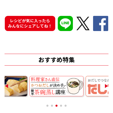
レシピが気に入ったら
みんなにシェアしてね！
鰹節屋の
『踊り節』
だしパック
おすすめ特集
だし粉