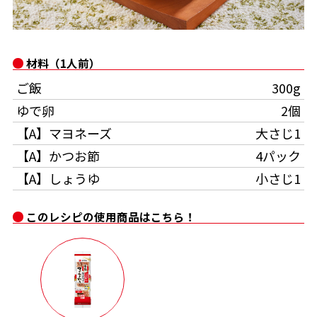
オンラインショップ
汁物レシピ
かつお節・だしをもっと知る
- ヤマキ かつお節プラス®
コミュニティサイト
時短レシピ
ヤマキ かつお節プラス®
材料（1人前）
Global
採用情報
ご飯
300g
旨さ、別格。だし屋の鍋
韓福善シリーズ
ゆで卵
2個
おいしいレシピを商品から探す
かつお節・だしを楽しむ
- ジョブリターン制
【A】マヨネーズ
大さじ1
かつお節レシピ
だしコミュ
【A】かつお節
4パック
【A】しょうゆ
小さじ1
めんつゆレシピ
このレシピの使用商品はこちら！
割烹白だしレシピ
サッと鍋®
楽チン鍋®
レシピ特設サイト