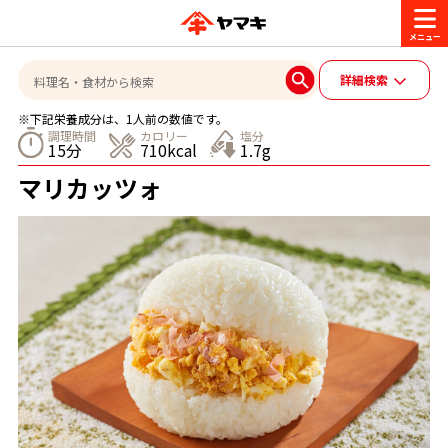
商品情報
詳細検索
※下記栄養成分は、1人前の数値です。
レシピ
調理時間
カロリー
塩分
15分
710kcal
1.7g
ブランド一覧
マリカッツォ
かつお節・だしを楽しむ
おいしいレシピを探す
CM・キャンペーン
おいしいレシピトップ
かつお節・だしを知る
CM
企業・採用情報
主食レシピ
だしの取り方
ヤマキ『めんつゆ』
ヤマキ 割烹白だし
キャンペーン一覧
企業情報
お問い合わせ
主菜レシピ
かつお節の削り方
- 百年対話
ヤマキお客様相談室