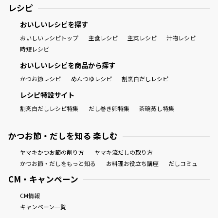
レシピ
おいしいレシピを探す
おいしいレシピトップ
主食レシピ
主菜レシピ
汁物レシピ
時短レシピ
おいしいレシピを商品から探す
かつお節レシピ
めんつゆレシピ
割烹白だしレシピ
レシピ特設サイト
割烹白だしレシピ特集
だし巻き卵特集
茶碗蒸し特集
かつお節・だしを知る 楽しむ
ヤマキかつお節の削り方
ヤマキ流だしの取り方
かつお節・だしをもっと知る
お料理お役立ち講座
だしコミュ
CM・キャンペーン
CM情報
キャンペーン一覧