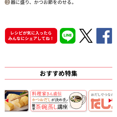
器に盛り、かつお節をのせる。
2
レシピが気に入ったら
鰹節屋の
『踊り節』
みんなにシェアしてね！
だしパック
おすすめ特集
だし粉