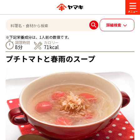
商品情報
詳細検索
※下記栄養成分は、1人前の数値です。
レシピ
調理時間
カロリー
8分
71kcal
ブランド一覧
プチトマトと春雨のスープ
かつお節・だしを楽しむ
おいしいレシピを探す
CM・キャンペーン
おいしいレシピトップ
かつお節・だしを知る
CM
企業・採用情報
主食レシピ
だしの取り方
ヤマキ『めんつゆ』
ヤマキ 割烹白だし
キャンペーン一覧
企業情報
お問い合わせ
主菜レシピ
かつお節の削り方
- 百年対話
ヤマキお客様相談室