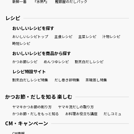
新鮮一番
『氷熟®』
鰹節屋のだしパック
レシピ
おいしいレシピを探す
おいしいレシピトップ
主食レシピ
主菜レシピ
汁物レシピ
時短レシピ
おいしいレシピを商品から探す
かつお節レシピ
めんつゆレシピ
割烹白だしレシピ
レシピ特設サイト
割烹白だしレシピ特集
だし巻き卵特集
茶碗蒸し特集
かつお節・だしを知る 楽しむ
ヤマキかつお節の削り方
ヤマキ流だしの取り方
かつお節・だしをもっと知る
お料理お役立ち講座
だしコミュ
CM・キャンペーン
CM情報