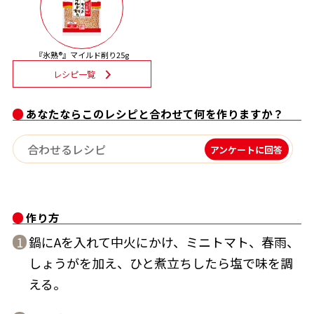
割烹白だしレシピ特集
『氷熟®』マイルド削り25g
だし巻き卵特集
レシピ一覧
楽チン屋®
ストレートつゆ
かつおだしが決め手！簡単茶碗蒸し
あなたならこのレシピと合わせて何を作りますか？
アンケートに回答
作り方
鍋にAを入れて中火にかけ、ミニトマト、春雨、
1
新鮮一番
『氷熟®』
しょうがを加え、ひと煮立ちしたら塩で味を調
える。