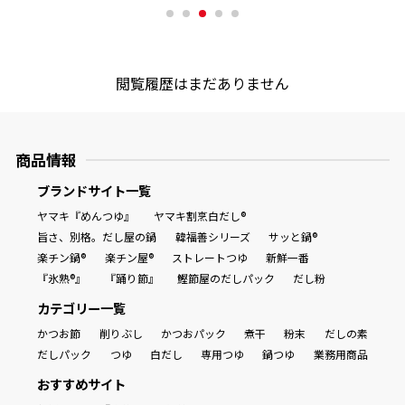
商品情報一覧
閲覧履歴はまだありません
おすすめサイト
商品情報
新鮮一番
ブランドサイト一覧
ヤマキ『めんつゆ』
ヤマキ割烹白だし®
氷熟®︎
旨さ、別格。だし屋の鍋
韓福善シリーズ
サッと鍋®
楽チン鍋®
楽チン屋®
ストレートつゆ
新鮮一番
だしパック
『氷熟®』
『踊り節』
鰹節屋のだしパック
だし粉
カテゴリー一覧
かつお節
削りぶし
かつおパック
煮干
粉末
だしの素
だしパック
つゆ
白だし
専用つゆ
鍋つゆ
業務用商品
おすすめサイト