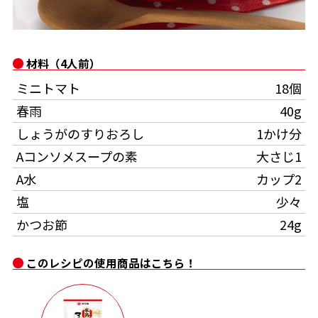
オンラインショップ
汁物レシピ
かつお節・だしをもっと知る
- ヤマキ かつお節プラス®
コミュニティサイト
時短レシピ
ヤマキ かつお節プラス®
材料（4人前）
Global
採用情報
ミニトマト
18個
旨さ、別格。だし屋の鍋
韓福善シリーズ
春雨
40g
おいしいレシピを商品から探す
かつお節・だしを楽しむ
- ジョブリターン制
しょうがのすりおろし
1かけ分
かつお節レシピ
だしコミュ
Aコンソメスープの素
大さじ1
A水
カップ2
めんつゆレシピ
塩
少々
かつお節
24g
割烹白だしレシピ
サッと鍋®
楽チン鍋®
このレシピの使用商品はこちら！
レシピ特設サイト