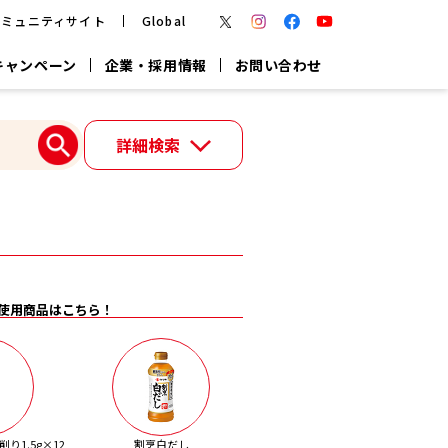
コミュニティサイト
Global
キャンペーン
企業・採用情報
お問い合わせ
報
かつお節・だしを楽しむ
詳細検索
楽チン鍋®
楽チン屋®
つゆ
ヤマキの
割烹白だし
だし粉
報
一覧はこちら
使用商品はこちら！
リターン制
し
専用調味料
鍋つゆ
業務用商品
り1.5g×12
割烹白だし