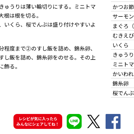
。きゅうりは薄い輪切りにする。ミニトマ
かつお節
大根は根を切る。
サーモン
、いくら、桜でんぶは盛り付けやすいよ
まぐろ（
むきえび
いくら
分程度まで②のすし飯を詰め、錦糸卵、
きゅうり
すし飯を詰め、錦糸卵をのせる。その上
ミニトマ
に飾る。
かいわれ
錦糸卵
桜でんぶ
レシピが気に入ったら
みんなにシェアしてね！