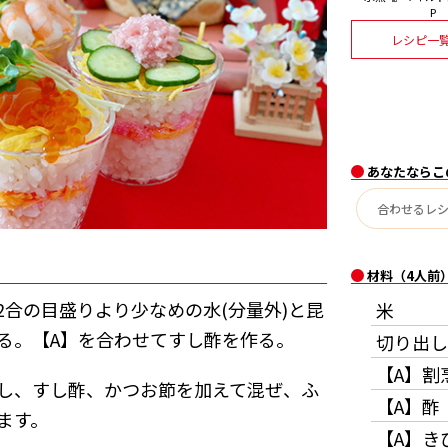
P
レシピ一
あなたならこ
材料（4人前
2合の目盛りより少なめの水(分量外)と昆
米
る。【A】を合わせてすし酢を作る。
切り出し
【A】割
し、すし酢、かつお節を加えて混ぜ、ふ
【A】酢
ます。
【A】き