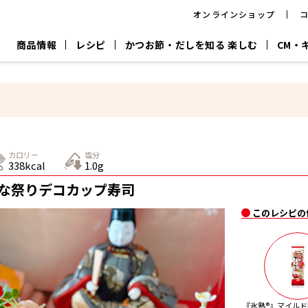
オンラインショップ
商品情報
レシピ
かつお節・だしを知る 楽しむ
CM・
CM
おいしいレシピを商品から探す
キャンペーン
採用情
P
旨さ、別格。
韓福善シリーズ
サッと鍋®
だし屋の鍋
主菜レシピ
百年対話
時短レシピ
ヤマキの削り節
ヤマキのめん
鰹節屋の
カロリー
塩分
『氷熟®』
『踊り節』
だしパック
338kcal
1.0g
流だしの取り方
な祭りデコカップ寿司
ヤマキ かつお節プラス®
CM情報
キャンペーン一覧
採用情
このレシピの
ジョブ
煮干
粉末
だしパック
つゆ
白だ
だしの素
『氷熟®』マイルド削