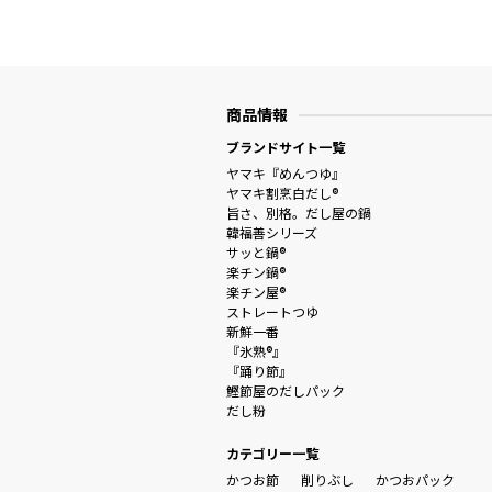
商品情報
ブランドサイト一覧
ヤマキ『めんつゆ』
ヤマキ割烹白だし®
旨さ、別格。だし屋の鍋
韓福善シリーズ
サッと鍋®
楽チン鍋®
楽チン屋®
ストレートつゆ
新鮮一番
『氷熟®』
『踊り節』
鰹節屋のだしパック
だし粉
カテゴリー一覧
かつお節
削りぶし
かつおパック