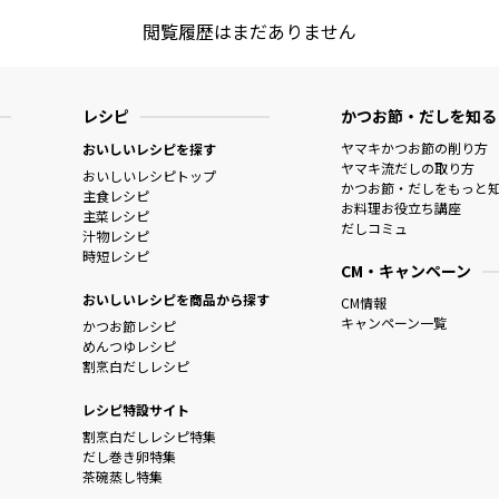
閲覧履歴はまだありません
レシピ
かつお節・だしを知る
ヤマキかつお節の削り方
おいしいレシピを探す
ヤマキ流だしの取り方
おいしいレシピトップ
かつお節・だしをもっと
主食レシピ
お料理お役立ち講座
主菜レシピ
だしコミュ
汁物レシピ
時短レシピ
CM・キャンペーン
おいしいレシピを商品から探す
CM情報
キャンペーン一覧
かつお節レシピ
めんつゆレシピ
割烹白だしレシピ
レシピ特設サイト
割烹白だしレシピ特集
だし巻き卵特集
茶碗蒸し特集