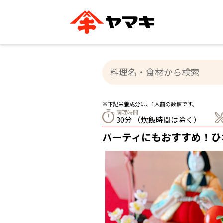
ブランドサイト別
かつお節・だしを知る
おいしいレシピを探す
企業情報
おいしいレシピTO
ヤマキ
ヤマキ
『めんつゆ』
割烹白だし®
主食レシピ
汁物レシピ
※下記栄養成分は、1人前の数値です。
ストレート
調理時間
新鮮一番
つゆ
30分 （炊飯時間は除く）
レシピ特設サイト
ヤマキかつお節の削り方
ヤマキ
パーティにもおすすめ！ひ
企業情報
カテゴリー別
削りぶし
かつおパック
かつお節