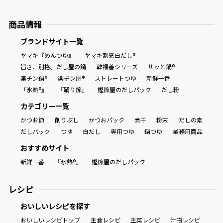
商品情報
ブランドサイト一覧
ヤマキ『めんつゆ』
ヤマキ割烹白だし®
旨さ、別格。だし屋の鍋
韓福善シリーズ
サッと鍋®
楽チン鍋®
楽チン屋®
ストレートつゆ
新鮮一番
『氷熟®』
『踊り節』
鰹節屋のだしパック
だし粉
カテゴリー一覧
かつお節
削りぶし
かつおパック
煮干
粉末
だしの素
だしパック
つゆ
白だし
専用つゆ
鍋つゆ
業務用商品
おすすめサイト
新鮮一番
『氷熟®』
鰹節屋のだしパック
レシピ
おいしいレシピを探す
おいしいレシピトップ
主食レシピ
主菜レシピ
汁物レシピ