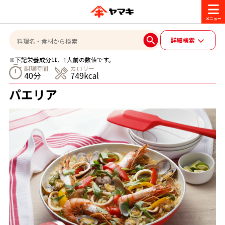
商品情報
詳細検索
※下記栄養成分は、1人前の数値です。
レシピ
調理時間
カロリー
40分
749kcal
ブランド一覧
パエリア
かつお節・だしを楽しむ
おいしいレシピを探す
CM・キャンペーン
おいしいレシピトップ
かつお節・だしを知る
CM
企業・採用情報
主食レシピ
だしの取り方
ヤマキ『めんつゆ』
ヤマキ 割烹白だし
キャンペーン一覧
企業情報
お問い合わせ
主菜レシピ
かつお節の削り方
- 百年対話
ヤマキお客様相談室