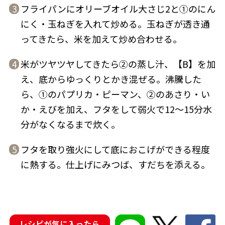
フライパンにオリーブオイル大さじ2と①のにん
3
商品情報一覧
にく・玉ねぎを入れて炒める。玉ねぎが透き通
ってきたら、米を加えて炒め合わせる。
米がツヤツヤしてきたら②の蒸し汁、【B】を加
おすすめサイト
4
え、底からゆっくりとかき混ぜる。沸騰した
新鮮一番
ら、①のパプリカ・ピーマン、②のあさり・い
か・えびを加え、フタをして弱火で12〜15分水
氷熟®︎
分がなくなるまで炊く。
フタを取り強火にして底におこげができる程度
5
だしパック
に熱する。仕上げにみつば、すだちを添える。
レシピが気に入ったら