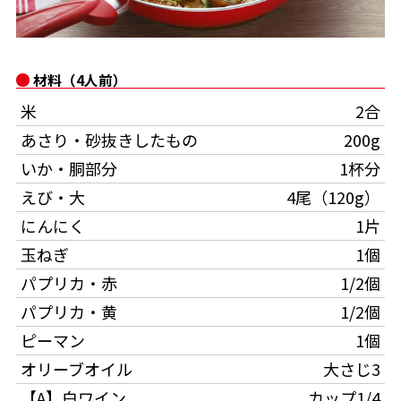
オンラインショップ
汁物レシピ
かつお節・だしをもっと知る
- ヤマキ かつお節プラス®
コミュニティサイト
時短レシピ
ヤマキ かつお節プラス®
材料（4人前）
Global
採用情報
米
2合
旨さ、別格。だし屋の鍋
韓福善シリーズ
あさり・砂抜きしたもの
200g
おいしいレシピを商品から探す
かつお節・だしを楽しむ
- ジョブリターン制
いか・胴部分
1杯分
かつお節レシピ
だしコミュ
えび・大
4尾（120g）
にんにく
1片
めんつゆレシピ
玉ねぎ
1個
パプリカ・赤
1/2個
割烹白だしレシピ
パプリカ・黄
1/2個
サッと鍋®
楽チン鍋®
ピーマン
1個
オリーブオイル
大さじ3
レシピ特設サイト
【A】白ワイン
カップ1/4