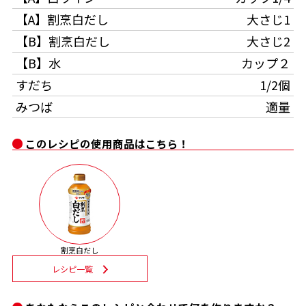
【A】割烹白だし
大さじ1
割烹白だしレシピ特集
【B】割烹白だし
大さじ2
【B】水
カップ２
だし巻き卵特集
すだち
1/2個
楽チン屋®
ストレートつゆ
みつば
適量
かつおだしが決め手！簡単茶碗蒸し
このレシピの使用商品はこちら！
新鮮一番
『氷熟®』
割烹白だし
レシピ一覧