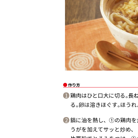
作り方
鶏肉はひと口大に切る｡長ね
1
る｡卵は溶きほぐす｡ほうれ
鍋に油を熱し、①の鶏肉を
2
うがを加えてサッと炒め、