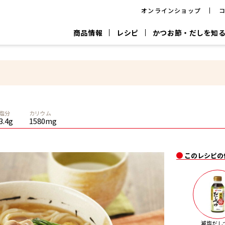
オンラインショップ
商品情報
レシピ
かつお節・だしを知る
CM
おいしいレシピを商品から探す
キャンペーン
採用情
P
旨さ、別格。
韓福善シリーズ
サッと鍋®
だし屋の鍋
主菜レシピ
百年対話
時短レシピ
ヤマキの削り節
ヤマキのめん
鰹節屋の
塩分
カリウム
『氷熟®』
『踊り節』
だしパック
3.4g
1580mg
流だしの取り方
ヤマキ かつお節プラス®
CM情報
キャンペーン一覧
採用情
このレシピの
ジョブ
煮干
粉末
だしパック
つゆ
白だ
だしの素
減塩だし