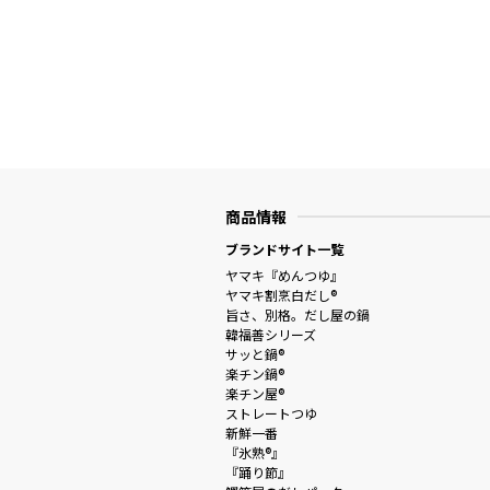
商品情報
ブランドサイト一覧
ヤマキ『めんつゆ』
ヤマキ割烹白だし®
旨さ、別格。だし屋の鍋
韓福善シリーズ
サッと鍋®
楽チン鍋®
楽チン屋®
ストレートつゆ
新鮮一番
『氷熟®』
『踊り節』