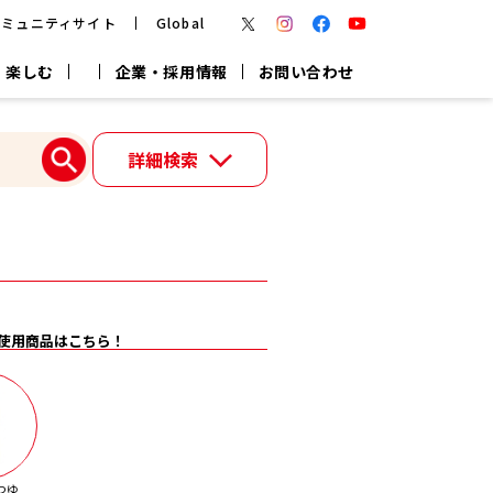
コミュニティサイト
Global
 楽しむ
企業・採用情報
お問い合わせ
報
かつお節・だしを楽しむ
詳細検索
楽チン鍋®
楽チン屋®
つゆ
ヤマキの
割烹白だし
だし粉
報
一覧はこちら
使用商品はこちら！
リターン制
し
専用調味料
鍋つゆ
業務用商品
つゆ