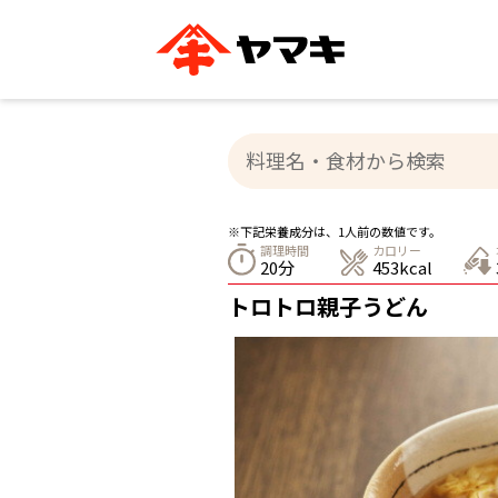
ブランドサイト別
かつお節・だしを知る
おいしいレシピを探す
企業情報
おいしいレシピTO
ヤマキ
ヤマキ
『めんつゆ』
割烹白だし®
主食レシピ
汁物レシピ
※下記栄養成分は、1人前の数値です。
ストレート
調理時間
カロリー
新鮮一番
つゆ
20分
453kcal
レシピ特設サイト
ヤマキかつお節の削り方
ヤマキ
トロトロ親子うどん
企業情報
カテゴリー別
削りぶし
かつおパック
かつお節