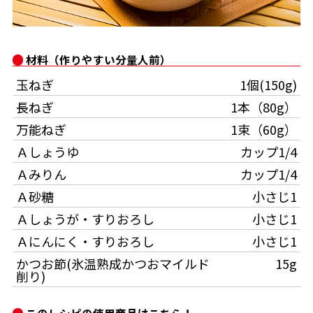
オンラインショップ
汁物レシピ
かつお節・だしをもっと知る
- ヤマキ かつお節プラス®
コミュニティサイト
時短レシピ
ヤマキ かつお節プラス®
材料（作りやすい分量人前）
Global
採用情報
玉ねぎ
1個(150g)
旨さ、別格。だし屋の鍋
韓福善シリーズ
長ねぎ
1本（80g）
おいしいレシピを商品から探す
かつお節・だしを楽しむ
- ジョブリターン制
万能ねぎ
1束（60g）
Ａしょうゆ
カップ1/4
かつお節レシピ
だしコミュ
Ａみりん
カップ1/4
Ａ砂糖
小さじ1
めんつゆレシピ
Ａしょうが・すりおろし
小さじ1
割烹白だしレシピ
Ａにんにく・すりおろし
小さじ1
サッと鍋®
楽チン鍋®
かつお節(氷温熟成かつおマイルド
15g
削り)
レシピ特設サイト