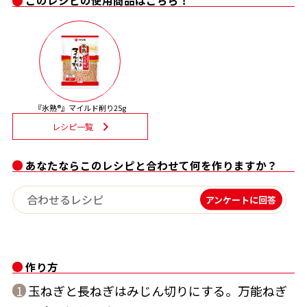
このレシピの使用商品はこちら！
割烹白だしレシピ特集
だし巻き卵特集
楽チン屋®
ストレートつゆ
かつおだしが決め手！簡単茶碗蒸し
『氷熟®』マイルド削り25g
レシピ一覧
あなたならこのレシピと合わせて何を作りますか？
アンケートに回答
新鮮一番
『氷熟®』
作り方
玉ねぎと長ねぎはみじん切りにする。万能ねぎ
1