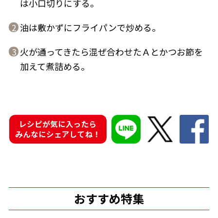
は小口切りにする。
油は敷かずにフライパンで炒める。
2
火が通ってきたら混ぜ合わせたＡとかつお節を
3
鰹節屋の
加えて煮詰める。
『踊り節』
だしパック
レシピが気に入ったら
みんなにシェアしてね！
だし粉
おすすめ特集