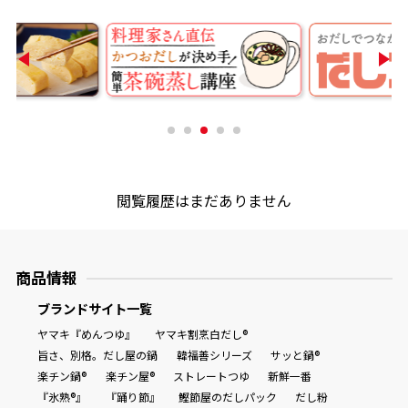
商品情報一覧
おすすめサイト
新鮮一番
閲覧履歴はまだありません
氷熟®︎
商品情報
だしパック
ブランドサイト一覧
ヤマキ『めんつゆ』
ヤマキ割烹白だし®
旨さ、別格。だし屋の鍋
韓福善シリーズ
サッと鍋®
楽チン鍋®
楽チン屋®
ストレートつゆ
新鮮一番
『氷熟®』
『踊り節』
鰹節屋のだしパック
だし粉