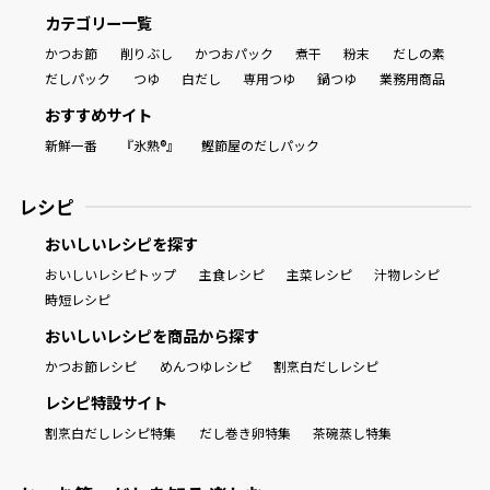
カテゴリー一覧
かつお節
削りぶし
かつおパック
煮干
粉末
だしの素
だしパック
つゆ
白だし
専用つゆ
鍋つゆ
業務用商品
おすすめサイト
新鮮一番
『氷熟®』
鰹節屋のだしパック
レシピ
おいしいレシピを探す
おいしいレシピトップ
主食レシピ
主菜レシピ
汁物レシピ
時短レシピ
おいしいレシピを商品から探す
かつお節レシピ
めんつゆレシピ
割烹白だしレシピ
レシピ特設サイト
割烹白だしレシピ特集
だし巻き卵特集
茶碗蒸し特集