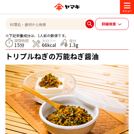
商品情報
詳細検索
※下記栄養成分は、1人前の数値です。
レシピ
調理時間
カロリー
塩分
15分
66kcal
1.3g
ブランド一覧
トリプルねぎの万能ねぎ醤油
かつお節・だしを楽しむ
おいしいレシピを探す
CM・キャンペーン
おいしいレシピトップ
かつお節・だしを知る
CM
企業・採用情報
主食レシピ
だしの取り方
ヤマキ『めんつゆ』
ヤマキ 割烹白だし
キャンペーン一覧
企業情報
お問い合わせ
主菜レシピ
かつお節の削り方
- 百年対話
ヤマキお客様相談室