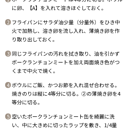
に卵、【A】を入れて溶きほぐしておく。
フライパンにサラダ油少量（分量外）をひき中
2
火で加熱し、溶き卵を流し入れ、薄焼き卵を作
鰹節屋の
り取り出しておく。
『踊り節』
だしパック
同じフライパンの汚れを拭き取り、油を引かず
3
ポークランチョンミートを加え両面焼き色がつ
くまで中火で焼く。
ボウルにご飯、かつお節を入れ混ぜ合わせる。
4
焼きのりは縦に4等分に切る。②の薄焼き卵を4
等分に切る。
だし粉
空いたポークランチョンミート缶を綺麗に洗
5
い、中に大きめに切ったラップを敷き、1/4量