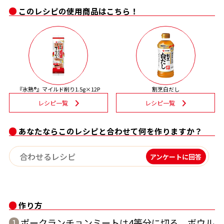
このレシピの使用商品はこちら！
割烹白だしレシピ特集
だし巻き卵特集
楽チン屋®
ストレートつゆ
かつおだしが決め手！簡単茶碗蒸し
『氷熟®』マイルド削り1.5g×12P
割烹白だし
レシピ一覧
レシピ一覧
あなたならこのレシピと合わせて何を作りますか？
アンケートに回答
新鮮一番
『氷熟®』
作り方
ポークランチョンミートは4等分に切る。ボウル
1