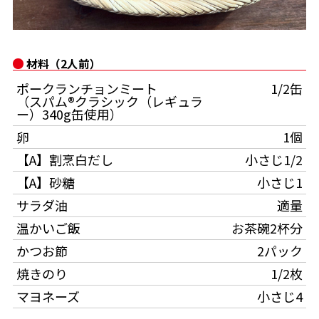
オンラインショップ
汁物レシピ
かつお節・だしをもっと知る
- ヤマキ かつお節プラス®
コミュニティサイト
時短レシピ
ヤマキ かつお節プラス®
材料（2人前）
Global
採用情報
ポークランチョンミート
1/2缶
旨さ、別格。だし屋の鍋
韓福善シリーズ
（スパム®クラシック（レギュラ
ー）340g缶使用）
おいしいレシピを商品から探す
かつお節・だしを楽しむ
- ジョブリターン制
卵
1個
かつお節レシピ
だしコミュ
【A】割烹白だし
小さじ1/2
【A】砂糖
小さじ1
めんつゆレシピ
サラダ油
適量
温かいご飯
お茶碗2杯分
割烹白だしレシピ
かつお節
2パック
サッと鍋®
楽チン鍋®
焼きのり
1/2枚
マヨネーズ
小さじ4
レシピ特設サイト