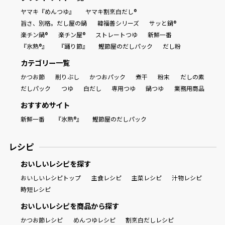
ヤマキ『めんつゆ』
ヤマキ割烹白だし®
旨さ、別格。だし屋の鍋
韓福善シリーズ
サッと鍋®
楽チン鍋®
楽チン屋®
ストレートつゆ
新鮮一番
『氷熟®』
『踊り節』
鰹節屋のだしパック
だし粉
カテゴリー一覧
かつお節
削りぶし
かつおパック
煮干
粉末
だしの素
だしパック
つゆ
白だし
専用つゆ
鍋つゆ
業務用商品
おすすめサイト
新鮮一番
『氷熟®』
鰹節屋のだしパック
レシピ
おいしいレシピを探す
おいしいレシピトップ
主食レシピ
主菜レシピ
汁物レシピ
時短レシピ
おいしいレシピを商品から探す
かつお節レシピ
めんつゆレシピ
割烹白だしレシピ