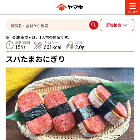
商品情報
詳細検索
※下記栄養成分は、1人前の数値です。
レシピ
調理時間
カロリー
塩分
15分
661kcal
2.0g
ブランド一覧
スパたまおにぎり
かつお節・だしを楽しむ
おいしいレシピを探す
CM・キャンペーン
おいしいレシピトップ
かつお節・だしを知る
CM
企業・採用情報
主食レシピ
だしの取り方
ヤマキ『めんつゆ』
ヤマキ 割烹白だし
キャンペーン一覧
企業情報
お問い合わせ
主菜レシピ
かつお節の削り方
- 百年対話
ヤマキお客様相談室