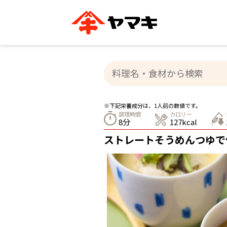
ブランドサイト別
かつお節・だしを知る
おいしいレシピを探す
企業情報
おいしいレシピTO
ヤマキ
ヤマキ
『めんつゆ』
割烹白だし®
主食レシピ
汁物レシピ
※下記栄養成分は、1人前の数値です。
ストレート
調理時間
カロリー
新鮮一番
つゆ
8分
127kcal
レシピ特設サイト
ヤマキかつお節の削り方
ヤマキ
ストレートそうめんつゆで
企業情報
カテゴリー別
削りぶし
かつおパック
かつお節