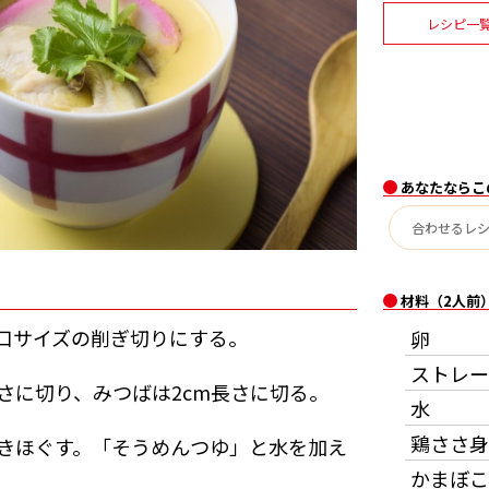
レシピ一
あなたならこ
材料（2人前
口サイズの削ぎ切りにする。
卵
ストレー
さに切り、みつばは2cm長さに切る。
水
鶏ささ身
きほぐす。「そうめんつゆ」と水を加え
かまぼこ