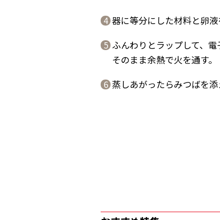
器に等分にした材料と卵液
4
ふんわりとラップして、電子
5
そのまま余熱で火を通す。
蒸しあがったらみつばを添
6