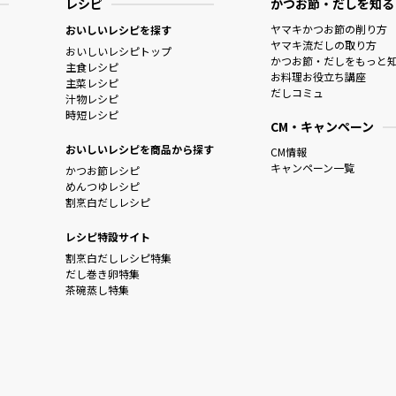
レシピ
かつお節・だしを知る
ヤマキかつお節の削り方
おいしいレシピを探す
ヤマキ流だしの取り方
おいしいレシピトップ
かつお節・だしをもっと
主食レシピ
お料理お役立ち講座
主菜レシピ
だしコミュ
汁物レシピ
時短レシピ
CM・キャンペーン
おいしいレシピを商品から探す
CM情報
キャンペーン一覧
かつお節レシピ
めんつゆレシピ
割烹白だしレシピ
レシピ特設サイト
割烹白だしレシピ特集
だし巻き卵特集
茶碗蒸し特集