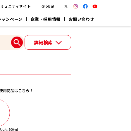
コミュニティサイト
Global
キャンペーン
企業・採用情報
お問い合わせ
報
かつお節・だしを楽しむ
詳細検索
楽チン鍋®
楽チン屋®
つゆ
ヤマキの
割烹白だし
だし粉
報
一覧はこちら
使用商品はこちら！
リターン制
し
専用調味料
鍋つゆ
業務用商品
つゆ500ml