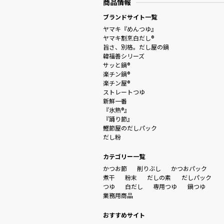
商品情報
ブランドサイト一覧
ヤマキ『めんつゆ』
ヤマキ割烹白だし®
旨さ、別格。だし屋の鍋
韓福善シリーズ
サッと鍋®
楽チン鍋®
楽チン屋®
ストレートつゆ
新鮮一番
『氷熟®』
『踊り節』
鰹節屋のだしパック
だし粉
カテゴリー一覧
かつお節
削りぶし
かつおパック
煮干
粉末
だしの素
だしパック
つゆ
白だし
専用つゆ
鍋つゆ
業務用商品
おすすめサイト