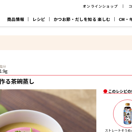
オンラインショップ
商品情報
レシピ
かつお節・だしを知る 楽しむ
CM・
CM
おいしいレシピを商品から探す
キャンペーン
採用情
P
旨さ、別格。
韓福善シリーズ
サッと鍋®
だし屋の鍋
主菜レシピ
百年対話
時短レシピ
ヤマキの削り節
ヤマキのめん
鰹節屋の
塩分
『氷熟®』
『踊り節』
だしパック
1.9g
流だしの取り方
作る茶碗蒸し
ヤマキ かつお節プラス®
CM情報
キャンペーン一覧
採用情
このレシピの
ジョブ
煮干
粉末
だしパック
つゆ
白だ
だしの素
ストレートそうめん