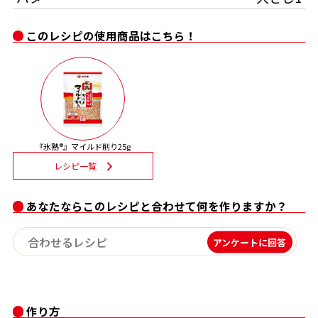
割烹白だしレシピ特集
このレシピの使用商品はこちら！
だし巻き卵特集
楽チン屋®
ストレートつゆ
かつおだしが決め手！簡単茶碗蒸し
『氷熟®』マイルド削り25g
レシピ一覧
あなたならこのレシピと合わせて何を作りますか？
アンケートに回答
新鮮一番
『氷熟®』
作り方