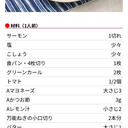
オンラインショップ
汁物レシピ
かつお節・だしをもっと知る
- ヤマキ かつお節プラス®
コミュニティサイト
時短レシピ
ヤマキ かつお節プラス®
材料（1人前）
Global
採用情報
サーモン
1切れ
旨さ、別格。だし屋の鍋
韓福善シリーズ
塩
少々
おいしいレシピを商品から探す
かつお節・だしを楽しむ
- ジョブリターン制
こしょう
少々
かつお節レシピ
だしコミュ
食パン・4枚切り
1枚
グリーンカール
2枚
めんつゆレシピ
トマト
1/2個
Aマヨネーズ
大さじ3
割烹白だしレシピ
Aかつお節
3g
サッと鍋®
楽チン鍋®
Aレモン汁
小さじ2
万能ねぎの小口切り
2本分
レシピ特設サイト
バター
大さじ1