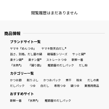
閲覧履歴はまだありません
商品情報
ブランドサイト一覧
ヤマキ『めんつゆ』
ヤマキ割烹白だし®
旨さ、別格。だし屋の鍋
韓福善シリーズ
サッと鍋®
楽チン鍋®
楽チン屋®
ストレートつゆ
新鮮一番
『氷熟®』
『踊り節』
鰹節屋のだしパック
だし粉
カテゴリー一覧
かつお節
削りぶし
かつおパック
煮干
粉末
だしの素
だしパック
つゆ
白だし
専用つゆ
鍋つゆ
業務用商品
おすすめサイト
新鮮一番
『氷熟®』
鰹節屋のだしパック