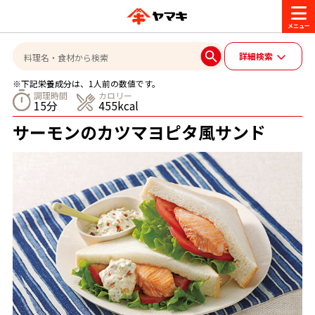
商品情報
詳細検索
※下記栄養成分は、1人前の数値です。
レシピ
調理時間
カロリー
15分
455kcal
ブランド一覧
サーモンのカツマヨピタ風サンド
かつお節・だしを楽しむ
おいしいレシピを探す
CM・キャンペーン
おいしいレシピトップ
かつお節・だしを知る
CM
企業・採用情報
主食レシピ
だしの取り方
ヤマキ『めんつゆ』
ヤマキ 割烹白だし
キャンペーン一覧
企業情報
お問い合わせ
主菜レシピ
かつお節の削り方
- 百年対話
ヤマキお客様相談室