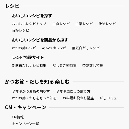
レシピ
おいしいレシピを探す
おいしいレシピトップ
主食レシピ
主菜レシピ
汁物レシピ
時短レシピ
おいしいレシピを商品から探す
かつお節レシピ
めんつゆレシピ
割烹白だしレシピ
レシピ特設サイト
割烹白だしレシピ特集
だし巻き卵特集
茶碗蒸し特集
かつお節・だしを知る 楽しむ
ヤマキかつお節の削り方
ヤマキ流だしの取り方
かつお節・だしをもっと知る
お料理お役立ち講座
だしコミュ
CM・キャンペーン
CM情報
キャンペーン一覧