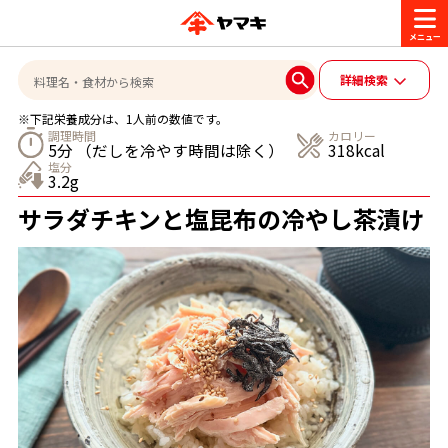
商品情報
詳細検索
※下記栄養成分は、1人前の数値です。
レシピ
調理時間
カロリー
5分 （だしを冷やす時間は除く）
318kcal
ブランド一覧
塩分
3.2g
かつお節・だしを楽しむ
サラダチキンと塩昆布の冷やし茶漬け
おいしいレシピを探す
CM・キャンペーン
おいしいレシピトップ
かつお節・だしを知る
CM
企業・採用情報
主食レシピ
だしの取り方
ヤマキ『めんつゆ』
ヤマキ 割烹白だし
キャンペーン一覧
企業情報
お問い合わせ
主菜レシピ
かつお節の削り方
- 百年対話
ヤマキお客様相談室