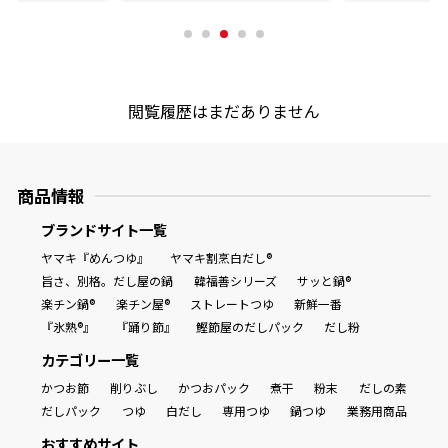
商品情報一覧
閲覧履歴はまだありません
おすすめサイト
新鮮一番
商品情報
ブランドサイト一覧
氷熟®︎
ヤマキ『めんつゆ』
ヤマキ割烹白だし®
旨さ、別格。だし屋の鍋
韓福善シリーズ
サッと鍋®
だしパック
楽チン鍋®
楽チン屋®
ストレートつゆ
新鮮一番
『氷熟®』
『踊り節』
鰹節屋のだしパック
だし粉
カテゴリー一覧
かつお節
削りぶし
かつおパック
煮干
粉末
だしの素
だしパック
つゆ
白だし
専用つゆ
鍋つゆ
業務用商品
おすすめサイト