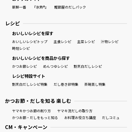
新鮮一番
『氷熟®』
鰹節屋のだしパック
レシピ
おいしいレシピを探す
おいしいレシピトップ
主食レシピ
主菜レシピ
汁物レシピ
時短レシピ
おいしいレシピを商品から探す
かつお節レシピ
めんつゆレシピ
割烹白だしレシピ
レシピ特設サイト
割烹白だしレシピ特集
だし巻き卵特集
茶碗蒸し特集
かつお節・だしを知る 楽しむ
ヤマキかつお節の削り方
ヤマキ流だしの取り方
かつお節・だしをもっと知る
お料理お役立ち講座
だしコミュ
CM・キャンペーン