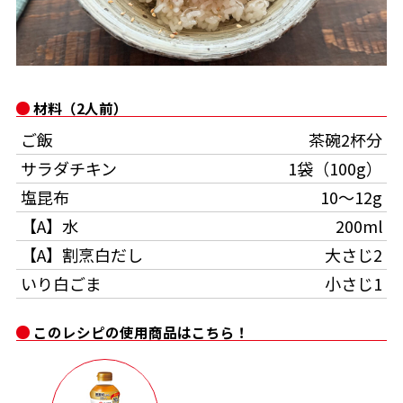
オンラインショップ
汁物レシピ
かつお節・だしをもっと知る
- ヤマキ かつお節プラス®
コミュニティサイト
時短レシピ
ヤマキ かつお節プラス®
Global
採用情報
材料（2人前）
旨さ、別格。だし屋の鍋
韓福善シリーズ
ご飯
茶碗2杯分
おいしいレシピを商品から探す
かつお節・だしを楽しむ
- ジョブリターン制
サラダチキン
1袋（100g）
塩昆布
10～12g
かつお節レシピ
だしコミュ
【A】水
200ml
めんつゆレシピ
【A】割烹白だし
大さじ2
いり白ごま
小さじ1
割烹白だしレシピ
サッと鍋®
楽チン鍋®
このレシピの使用商品はこちら！
レシピ特設サイト