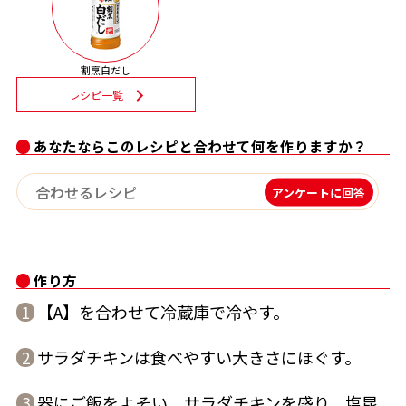
割烹白だしレシピ特集
割烹白だし
だし巻き卵特集
レシピ一覧
楽チン屋®
ストレートつゆ
かつおだしが決め手！簡単茶碗蒸し
あなたならこのレシピと合わせて何を作りますか？
アンケートに回答
作り方
【A】を合わせて冷蔵庫で冷やす。
1
新鮮一番
『氷熟®』
サラダチキンは食べやすい大きさにほぐす。
2
器にご飯をよそい、サラダチキンを盛り、塩昆
3