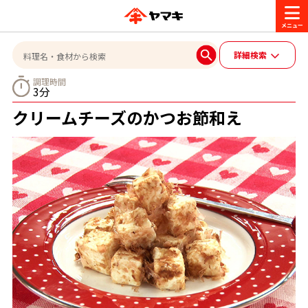
商品情報
詳細検索
調理時間
3分
レシピ
ブランド一覧
クリームチーズのかつお節和え
かつお節・だしを楽しむ
おいしいレシピを探す
CM・キャンペーン
おいしいレシピトップ
かつお節・だしを知る
CM
企業・採用情報
主食レシピ
だしの取り方
ヤマキ『めんつゆ』
ヤマキ 割烹白だし
キャンペーン一覧
企業情報
お問い合わせ
主菜レシピ
かつお節の削り方
- 百年対話
ヤマキお客様相談室