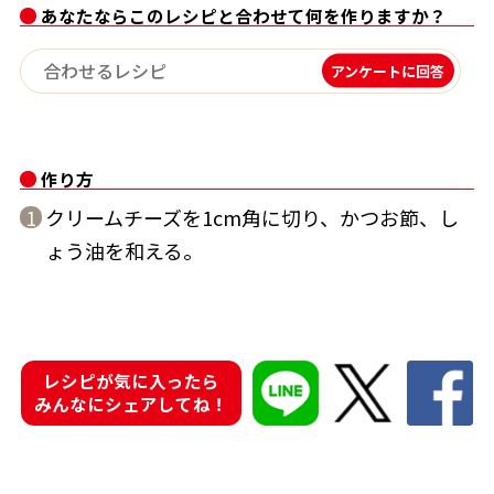
あなたならこのレシピと合わせて何を作りますか？
割烹白だしレシピ特集
アンケートに回答
だし巻き卵特集
楽チン屋®
ストレートつゆ
かつおだしが決め手！簡単茶碗蒸し
作り方
クリームチーズを1cm角に切り、かつお節、し
1
ょう油を和える。
レシピが気に入ったら
新鮮一番
『氷熟®』
みんなにシェアしてね！