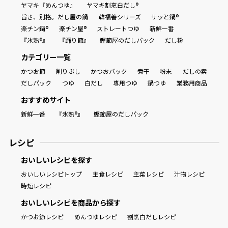
ヤマキ『めんつゆ』
ヤマキ割烹白だし®
旨さ、別格。だし屋の鍋
韓福善シリーズ
サッと鍋®
商品情報一覧
楽チン鍋®
楽チン屋®
ストレートつゆ
新鮮一番
『氷熟®』
『踊り節』
鰹節屋のだしパック
だし粉
カテゴリー一覧
おすすめサイト
かつお節
削りぶし
かつおパック
煮干
粉末
だしの素
だしパック
つゆ
白だし
専用つゆ
鍋つゆ
業務用商品
新鮮一番
おすすめサイト
新鮮一番
『氷熟®』
鰹節屋のだしパック
氷熟®︎
レシピ
だしパック
おいしいレシピを探す
おいしいレシピトップ
主食レシピ
主菜レシピ
汁物レシピ
時短レシピ
おいしいレシピを商品から探す
かつお節レシピ
めんつゆレシピ
割烹白だしレシピ