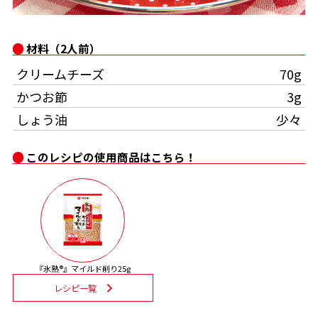
オンラインショップ
汁物レシピ
かつお節・だしをもっと知る
- ヤマキ かつお節プラス®
コミュニティサイト
材料（2人前）
時短レシピ
ヤマキ かつお節プラス®
クリームチーズ
70g
Global
採用情報
旨さ、別格。だし屋の鍋
韓福善シリーズ
かつお節
3g
おいしいレシピを商品から探す
かつお節・だしを楽しむ
しょう油
少々
- ジョブリターン制
かつお節レシピ
だしコミュ
このレシピの使用商品はこちら！
めんつゆレシピ
割烹白だしレシピ
サッと鍋®
楽チン鍋®
『氷熟®』マイルド削り25g
レシピ一覧
レシピ特設サイト