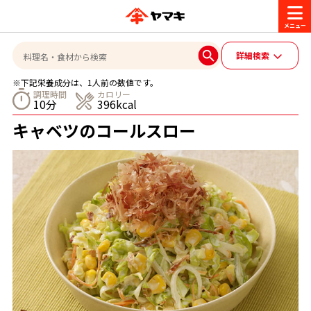
商品情報
詳細検索
※下記栄養成分は、1人前の数値です。
レシピ
調理時間
カロリー
10分
396kcal
ブランド一覧
キャベツのコールスロー
かつお節・だしを楽しむ
おいしいレシピを探す
CM・キャンペーン
おいしいレシピトップ
かつお節・だしを知る
CM
企業・採用情報
主食レシピ
だしの取り方
ヤマキ『めんつゆ』
ヤマキ 割烹白だし
キャンペーン一覧
企業情報
お問い合わせ
主菜レシピ
かつお節の削り方
- 百年対話
ヤマキお客様相談室