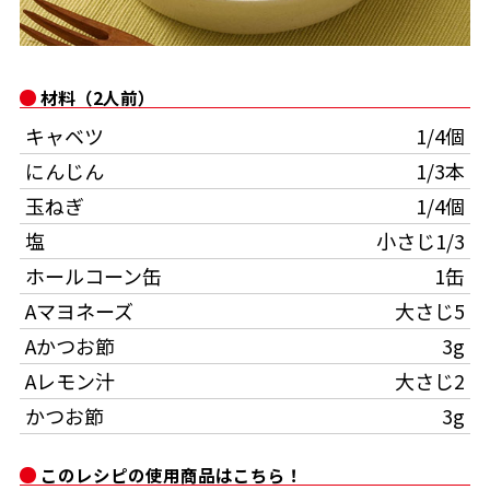
オンラインショップ
汁物レシピ
かつお節・だしをもっと知る
- ヤマキ かつお節プラス®
コミュニティサイト
時短レシピ
ヤマキ かつお節プラス®
材料（2人前）
Global
採用情報
キャベツ
1/4個
旨さ、別格。だし屋の鍋
韓福善シリーズ
にんじん
1/3本
おいしいレシピを商品から探す
かつお節・だしを楽しむ
- ジョブリターン制
玉ねぎ
1/4個
かつお節レシピ
だしコミュ
塩
小さじ1/3
ホールコーン缶
1缶
めんつゆレシピ
Aマヨネーズ
大さじ5
Aかつお節
3g
割烹白だしレシピ
Aレモン汁
大さじ2
サッと鍋®
楽チン鍋®
かつお節
3g
レシピ特設サイト
このレシピの使用商品はこちら！