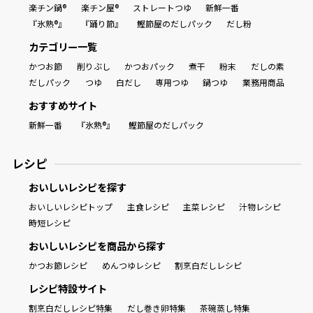
楽チン鍋®
楽チン屋®
ストレートつゆ
新鮮一番
『氷熟®』
『踊り節』
鰹節屋のだしパック
だし粉
カテゴリー一覧
かつお節
削りぶし
かつおパック
煮干
粉末
だしの素
だしパック
つゆ
白だし
専用つゆ
鍋つゆ
業務用商品
おすすめサイト
新鮮一番
『氷熟®』
鰹節屋のだしパック
レシピ
おいしいレシピを探す
おいしいレシピトップ
主食レシピ
主菜レシピ
汁物レシピ
時短レシピ
おいしいレシピを商品から探す
かつお節レシピ
めんつゆレシピ
割烹白だしレシピ
レシピ特設サイト
割烹白だしレシピ特集
だし巻き卵特集
茶碗蒸し特集