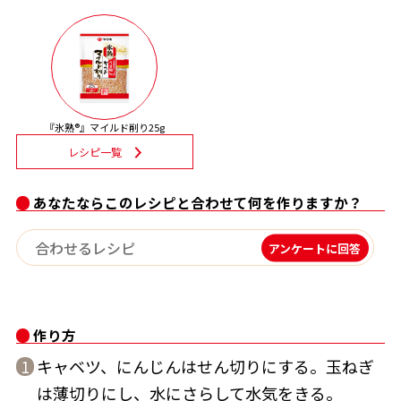
割烹白だしレシピ特集
だし巻き卵特集
楽チン屋®
ストレートつゆ
『氷熟®』マイルド削り25g
かつおだしが決め手！簡単茶碗蒸し
レシピ一覧
あなたならこのレシピと合わせて何を作りますか？
アンケートに回答
新鮮一番
『氷熟®』
作り方
キャベツ、にんじんはせん切りにする。玉ねぎ
1
は薄切りにし、水にさらして水気をきる。