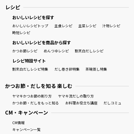
レシピ
おいしいレシピを探す
おいしいレシピトップ
主食レシピ
主菜レシピ
汁物レシピ
時短レシピ
おいしいレシピを商品から探す
かつお節レシピ
めんつゆレシピ
割烹白だしレシピ
レシピ特設サイト
割烹白だしレシピ特集
だし巻き卵特集
茶碗蒸し特集
かつお節・だしを知る 楽しむ
ヤマキかつお節の削り方
ヤマキ流だしの取り方
かつお節・だしをもっと知る
お料理お役立ち講座
だしコミュ
CM・キャンペーン
CM情報
キャンペーン一覧