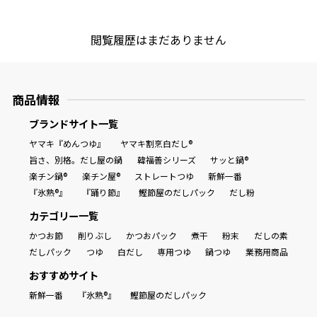
商品情報一覧
閲覧履歴はまだありません
おすすめサイト
商品情報
ブランドサイト一覧
新鮮一番
ヤマキ『めんつゆ』
ヤマキ割烹白だし®
旨さ、別格。だし屋の鍋
韓福善シリーズ
サッと鍋®
氷熟®︎
楽チン鍋®
楽チン屋®
ストレートつゆ
新鮮一番
『氷熟®』
『踊り節』
鰹節屋のだしパック
だし粉
だしパック
カテゴリー一覧
かつお節
削りぶし
かつおパック
煮干
粉末
だしの素
だしパック
つゆ
白だし
専用つゆ
鍋つゆ
業務用商品
おすすめサイト
新鮮一番
『氷熟®』
鰹節屋のだしパック