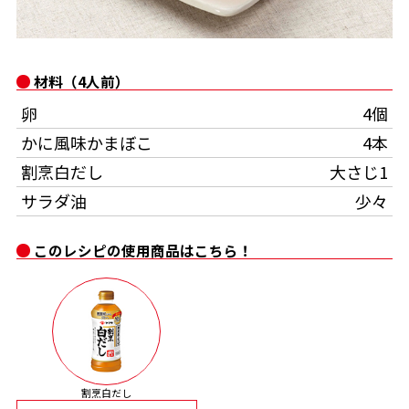
オンラインショップ
汁物レシピ
かつお節・だしをもっと知る
- ヤマキ かつお節プラス®
コミュニティサイト
時短レシピ
ヤマキ かつお節プラス®
材料（4人前）
Global
採用情報
卵
4個
旨さ、別格。だし屋の鍋
韓福善シリーズ
かに風味かまぼこ
4本
おいしいレシピを商品から探す
かつお節・だしを楽しむ
- ジョブリターン制
割烹白だし
大さじ1
かつお節レシピ
だしコミュ
サラダ油
少々
このレシピの使用商品はこちら！
めんつゆレシピ
割烹白だしレシピ
サッと鍋®
楽チン鍋®
レシピ特設サイト
割烹白だし