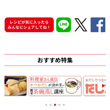
レシピが気に入ったら
みんなにシェアしてね！
鰹節屋の
『踊り節』
だしパック
おすすめ特集
だし粉