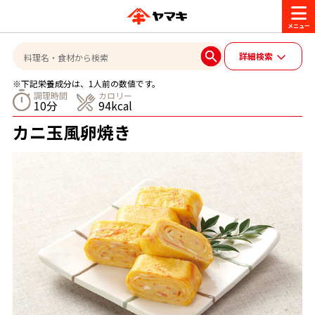
商品情報
詳細検索
※下記栄養成分は、1人前の数値です。
レシピ
調理時間
カロリー
10分
94kcal
ブランド一覧
カニ玉風卵焼き
かつお節・だしを楽しむ
おいしいレシピを探す
CM・キャンペーン
おいしいレシピトップ
かつお節・だしを知る
CM
企業・採用情報
主食レシピ
だしの取り方
ヤマキ『めんつゆ』
ヤマキ 割烹白だし
キャンペーン一覧
企業情報
お問い合わせ
主菜レシピ
かつお節の削り方
- 百年対話
ヤマキお客様相談室