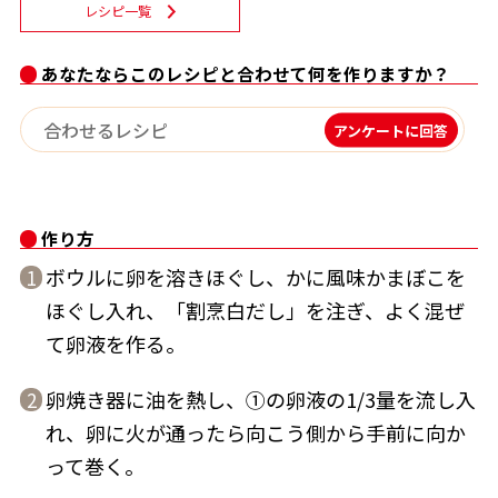
レシピ一覧
割烹白だしレシピ特集
あなたならこのレシピと合わせて何を作りますか？
だし巻き卵特集
アンケートに回答
楽チン屋®
ストレートつゆ
かつおだしが決め手！簡単茶碗蒸し
作り方
ボウルに卵を溶きほぐし、かに風味かまぼこを
1
ほぐし入れ、「割烹白だし」を注ぎ、よく混ぜ
て卵液を作る。
新鮮一番
『氷熟®』
卵焼き器に油を熱し、①の卵液の1/3量を流し入
2
れ、卵に火が通ったら向こう側から手前に向か
って巻く。