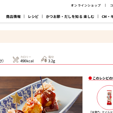
オンラインショップ
商品情報
レシピ
かつお節・だしを知る 楽しむ
CM・
CM
おいしいレシピを商品から探す
キャンペーン
採用情
P
旨さ、別格。
韓福善シリーズ
サッと鍋®
だし屋の鍋
主菜レシピ
百年対話
時短レシピ
ヤマキの削り節
ヤマキのめん
鰹節屋の
カロリー
塩分
『氷熟®』
『踊り節』
だしパック
分）
490kcal
3.2g
流だしの取り方
ヤマキ かつお節プラス®
CM情報
キャンペーン一覧
採用情
このレシピの
ジョブ
煮干
粉末
だしパック
つゆ
白だ
だしの素
『氷熟®』マイルド削