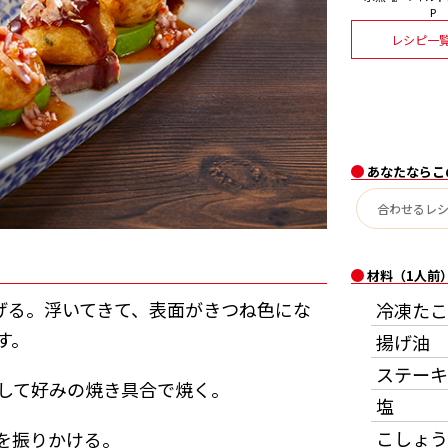
P
レシピ一
あなたならこ
材料（1人前
揚げる。浮いてきて、表面がきつね色にな
冷凍たこ
す。
揚げ油
ステーキ
して好みの焼き具合で焼く。
塩
こしょう
を振りかける。