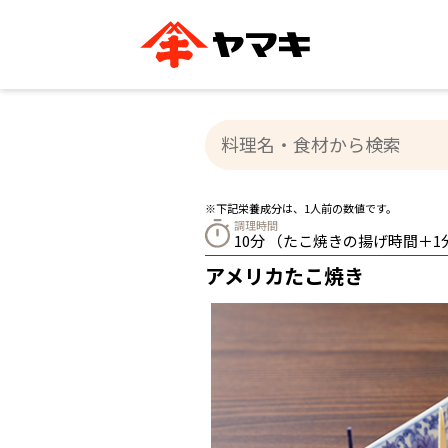
ブランドサイト別
かつお節・だしを知る
おいしいレシピを探す
企業情報
おいしいレシピTO
ヤマキ
ヤマキ
『めんつゆ』
割烹白だし®
主食レシピ
汁物レシピ
※下記栄養成分は、1人前の数値です。
ストレート
調理時間
新鮮一番
つゆ
10分 （たこ焼きの揚げ時間＋1
レシピ特設サイト
ヤマキかつお節の削り方
ヤマキ
アメリカたこ焼き
企業情報
カテゴリー別
削りぶし
かつおパック
かつお節