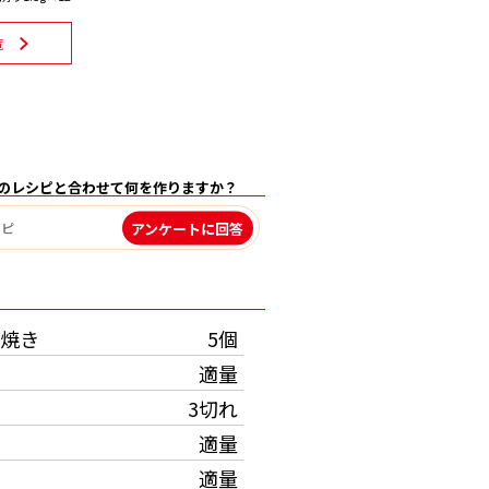
覧
のレシピと合わせて何を作りますか？
アンケートに回答
）
焼き
5個
適量
3切れ
適量
適量