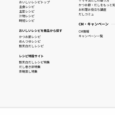
ヤマキ流だしの取り方
おいしいレシピトップ
かつお節・だしをもっと
主食レシピ
お料理お役立ち講座
主菜レシピ
だしコミュ
汁物レシピ
時短レシピ
CM・キャンペーン
おいしいレシピを商品から探す
CM情報
キャンペーン一覧
かつお節レシピ
めんつゆレシピ
割烹白だしレシピ
レシピ特設サイト
割烹白だしレシピ特集
だし巻き卵特集
茶碗蒸し特集