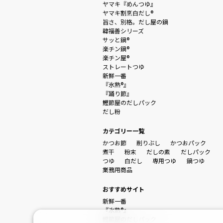
ヤマキ『めんつゆ』
ヤマキ割烹白だし®
旨さ、別格。だし屋の鍋
韓福善シリーズ
サッと鍋®
楽チン鍋®
楽チン屋®
ストレートつゆ
新鮮一番
『氷熟®』
『踊り節』
鰹節屋のだしパック
だし粉
カテゴリー一覧
かつお節
削りぶし
かつおパック
煮干
粉末
だしの素
だしパック
つゆ
白だし
専用つゆ
鍋つゆ
業務用商品
おすすめサイト
新鮮一番
『氷熟®』
鰹節屋のだしパック