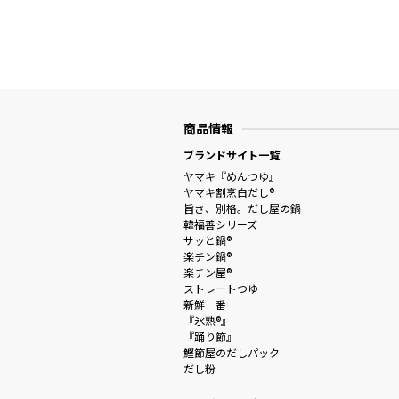
商品情報
ブランドサイト一覧
ヤマキ『めんつゆ』
ヤマキ割烹白だし®
旨さ、別格。だし屋の鍋
韓福善シリーズ
サッと鍋®
楽チン鍋®
楽チン屋®
ストレートつゆ
新鮮一番
『氷熟®』
『踊り節』
鰹節屋のだしパック
だし粉