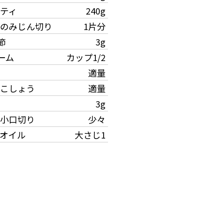
ティ
240g
のみじん切り
1片分
節
3g
ーム
カップ1/2
適量
こしょう
適量
3g
小口切り
少々
オイル
大さじ1