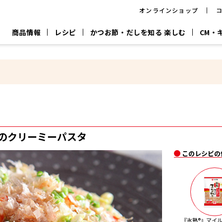
オンラインショップ
商品情報
レシピ
かつお節・だしを知る 楽しむ
CM・
CM
おいしいレシピを商品から探す
キャンペーン
採用情
P
旨さ、別格。
韓福善シリーズ
サッと鍋®
だし屋の鍋
主菜レシピ
百年対話
時短レシピ
ヤマキの削り節
ヤマキのめん
鰹節屋の
『氷熟®』
『踊り節』
だしパック
流だしの取り方
のクリーミーパスタ
ヤマキ かつお節プラス®
CM情報
キャンペーン一覧
採用情
このレシピの
ジョブ
煮干
粉末
だしパック
つゆ
白だ
だしの素
『氷熟®』マイル