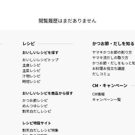
閲覧履歴はまだありません
レシピ
かつお節・だしを知る
ヤマキかつお節の削り方
おいしいレシピを探す
ヤマキ流だしの取り方
おいしいレシピトップ
かつお節・だしをもっと
主食レシピ
お料理お役立ち講座
主菜レシピ
だしコミュ
汁物レシピ
時短レシピ
CM・キャンペーン
おいしいレシピを商品から探す
CM情報
キャンペーン一覧
かつお節レシピ
めんつゆレシピ
割烹白だしレシピ
レシピ特設サイト
割烹白だしレシピ特集