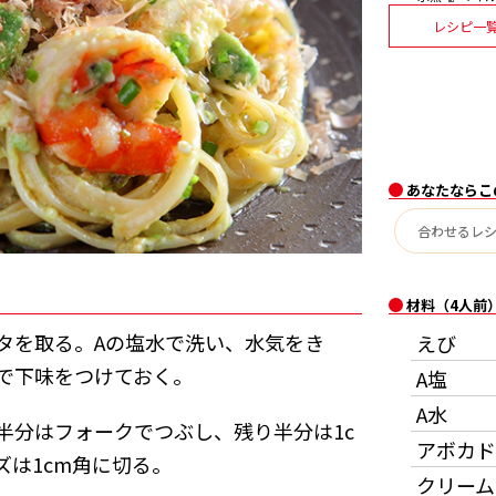
レシピ一
あなたならこ
材料（4人前
タを取る。Aの塩水で洗い、水気をき
えび
で下味をつけておく。
A塩
A水
半分はフォークでつぶし、残り半分は1c
アボカド
ズは1cm角に切る。
クリーム