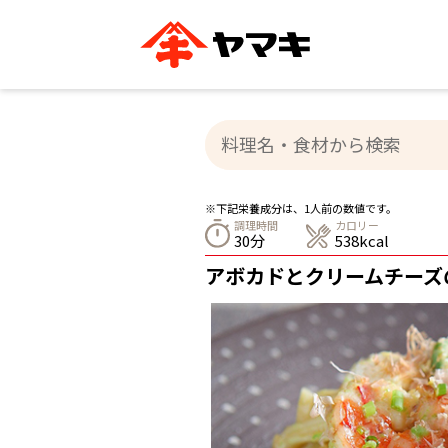
ブランドサイト別
かつお節・だしを知る
おいしいレシピを探す
企業情報
おいしいレシピTO
ヤマキ
ヤマキ
『めんつゆ』
割烹白だし®
主食レシピ
汁物レシピ
※下記栄養成分は、1人前の数値です。
ストレート
調理時間
カロリー
新鮮一番
つゆ
30分
538kcal
レシピ特設サイト
ヤマキかつお節の削り方
ヤマキ
アボカドとクリームチーズ
企業情報
カテゴリー別
削りぶし
かつおパック
かつお節