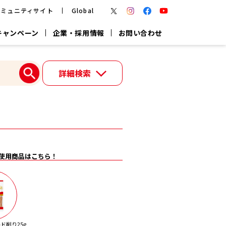
コミュニティサイト
Global
キャンペーン
企業・採用情報
お問い合わせ
報
かつお節・だしを楽しむ
詳細検索
楽チン鍋®
楽チン屋®
つゆ
ヤマキの
割烹白だし
だし粉
報
一覧はこちら
使用商品はこちら！
リターン制
し
専用調味料
鍋つゆ
業務用商品
ド削り25g