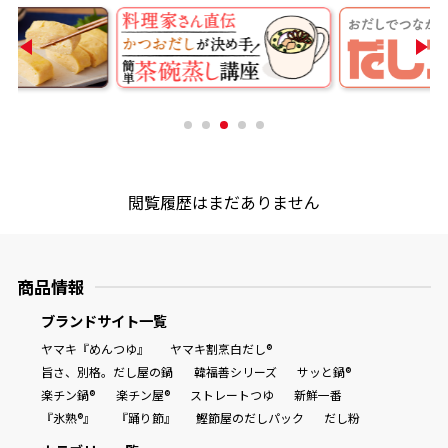
商品情報一覧
おすすめサイト
新鮮一番
閲覧履歴はまだありません
氷熟®︎
商品情報
だしパック
ブランドサイト一覧
ヤマキ『めんつゆ』
ヤマキ割烹白だし®
旨さ、別格。だし屋の鍋
韓福善シリーズ
サッと鍋®
楽チン鍋®
楽チン屋®
ストレートつゆ
新鮮一番
『氷熟®』
『踊り節』
鰹節屋のだしパック
だし粉