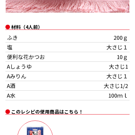
オンラインショップ
汁物レシピ
かつお節・だしをもっと知る
- ヤマキ かつお節プラス®
コミュニティサイト
時短レシピ
ヤマキ かつお節プラス®
材料（4人前）
Global
採用情報
ふき
200ｇ
旨さ、別格。だし屋の鍋
韓福善シリーズ
塩
大さじ１
おいしいレシピを商品から探す
かつお節・だしを楽しむ
- ジョブリターン制
便利な花かつお
10ｇ
かつお節レシピ
だしコミュ
Aしょうゆ
大さじ1
Aみりん
大さじ１
めんつゆレシピ
A酒
大さじ1/2
A水
100ｍｌ
割烹白だしレシピ
サッと鍋®
楽チン鍋®
このレシピの使用商品はこちら！
レシピ特設サイト