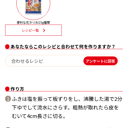
割烹白だしレシピ特集
便利な花かつお25g薩摩
だし巻き卵特集
レシピ一覧
楽チン屋®
ストレートつゆ
かつおだしが決め手！簡単茶碗蒸し
あなたならこのレシピと合わせて何を作りますか？
アンケートに回答
作り方
ふきは塩を振って板ずりをし、沸騰した湯で2分
1
新鮮一番
『氷熟®』
下ゆでして流水にさらす。粗熱が取れたら皮を
むいて4cm長さに切る。