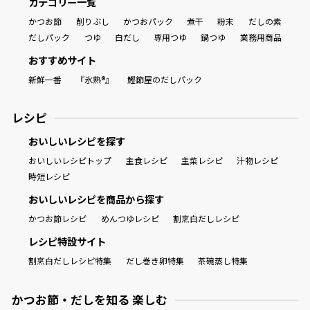
カテゴリー一覧
かつお節
削りぶし
かつおパック
煮干
粉末
だしの素
だしパック
つゆ
白だし
専用つゆ
鍋つゆ
業務用商品
おすすめサイト
新鮮一番
『氷熟®』
鰹節屋のだしパック
レシピ
おいしいレシピを探す
おいしいレシピトップ
主食レシピ
主菜レシピ
汁物レシピ
時短レシピ
おいしいレシピを商品から探す
かつお節レシピ
めんつゆレシピ
割烹白だしレシピ
レシピ特設サイト
割烹白だしレシピ特集
だし巻き卵特集
茶碗蒸し特集
かつお節・だしを知る 楽しむ