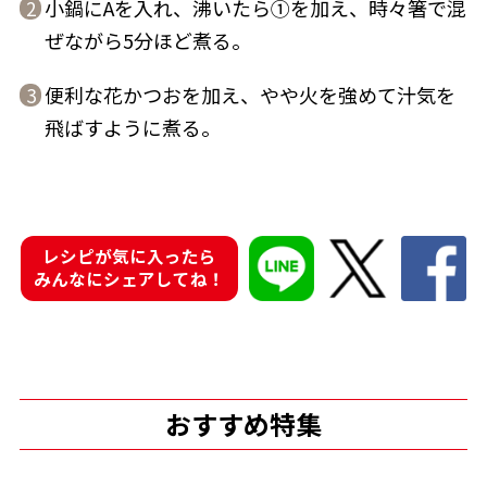
小鍋にAを入れ、沸いたら①を加え、時々箸で混
2
ぜながら5分ほど煮る。
便利な花かつおを加え、やや火を強めて汁気を
3
飛ばすように煮る。
鰹節屋の
『踊り節』
だしパック
レシピが気に入ったら
みんなにシェアしてね！
だし粉
おすすめ特集