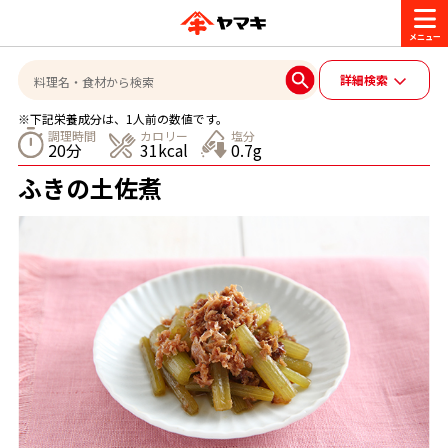
商品情報
詳細検索
※下記栄養成分は、1人前の数値です。
レシピ
調理時間
カロリー
塩分
20分
31kcal
0.7g
ブランド一覧
ふきの土佐煮
かつお節・だしを楽しむ
おいしいレシピを探す
CM・キャンペーン
おいしいレシピトップ
かつお節・だしを知る
CM
企業・採用情報
主食レシピ
だしの取り方
ヤマキ『めんつゆ』
ヤマキ 割烹白だし
キャンペーン一覧
企業情報
お問い合わせ
主菜レシピ
かつお節の削り方
- 百年対話
ヤマキお客様相談室