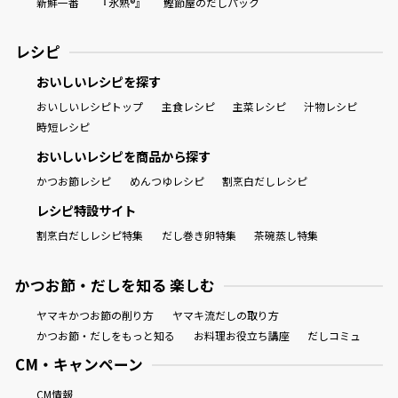
新鮮一番
『氷熟®』
鰹節屋のだしパック
レシピ
おいしいレシピを探す
おいしいレシピトップ
主食レシピ
主菜レシピ
汁物レシピ
時短レシピ
おいしいレシピを商品から探す
かつお節レシピ
めんつゆレシピ
割烹白だしレシピ
レシピ特設サイト
割烹白だしレシピ特集
だし巻き卵特集
茶碗蒸し特集
かつお節・だしを知る 楽しむ
ヤマキかつお節の削り方
ヤマキ流だしの取り方
かつお節・だしをもっと知る
お料理お役立ち講座
だしコミュ
CM・キャンペーン
CM情報