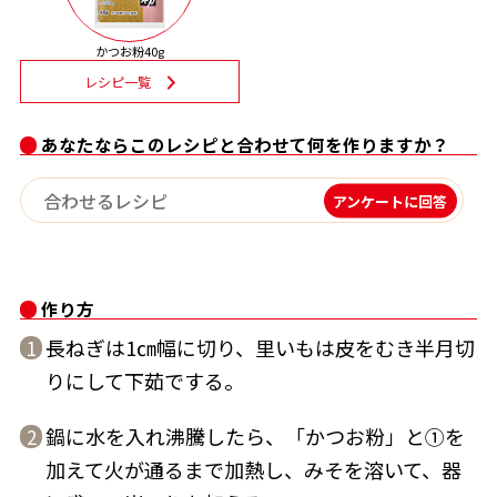
割烹白だしレシピ特集
かつお粉40g
レシピ一覧
だし巻き卵特集
あなたならこのレシピと合わせて何を作りますか？
楽チン屋®
ストレートつゆ
かつおだしが決め手！簡単茶碗蒸し
アンケートに回答
作り方
長ねぎは1㎝幅に切り、里いもは皮をむき半月切
1
りにして下茹でする。
新鮮一番
『氷熟®』
鍋に水を入れ沸騰したら、「かつお粉」と①を
2
加えて火が通るまで加熱し、みそを溶いて、器