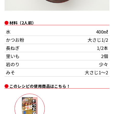
オンラインショップ
汁物レシピ
かつお節・だしをもっと知る
- ヤマキ かつお節プラス®
コミュニティサイト
時短レシピ
ヤマキ かつお節プラス®
材料（2人前）
Global
採用情報
水
400㎖
旨さ、別格。だし屋の鍋
韓福善シリーズ
かつお粉
大さじ1/2
おいしいレシピを商品から探す
かつお節・だしを楽しむ
- ジョブリターン制
長ねぎ
1/2本
かつお節レシピ
だしコミュ
里いも
2個
岩のり
少々
めんつゆレシピ
みそ
大さじ1～2
このレシピの使用商品はこちら！
割烹白だしレシピ
サッと鍋®
楽チン鍋®
レシピ特設サイト