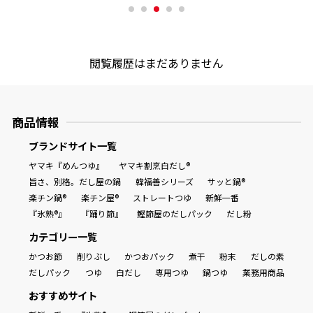
商品情報一覧
閲覧履歴はまだありません
おすすめサイト
商品情報
新鮮一番
ブランドサイト一覧
ヤマキ『めんつゆ』
ヤマキ割烹白だし®
氷熟®︎
旨さ、別格。だし屋の鍋
韓福善シリーズ
サッと鍋®
楽チン鍋®
楽チン屋®
ストレートつゆ
新鮮一番
だしパック
『氷熟®』
『踊り節』
鰹節屋のだしパック
だし粉
カテゴリー一覧
かつお節
削りぶし
かつおパック
煮干
粉末
だしの素
だしパック
つゆ
白だし
専用つゆ
鍋つゆ
業務用商品
おすすめサイト