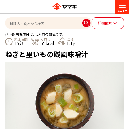
商品情報
詳細検索
※下記栄養成分は、1人前の数値です。
レシピ
調理時間
カロリー
塩分
15分
55kcal
1.1g
ブランド一覧
ねぎと里いもの磯風味噌汁
かつお節・だしを楽しむ
おいしいレシピを探す
CM・キャンペーン
おいしいレシピトップ
かつお節・だしを知る
CM
企業・採用情報
主食レシピ
だしの取り方
ヤマキ『めんつゆ』
ヤマキ 割烹白だし
キャンペーン一覧
企業情報
お問い合わせ
主菜レシピ
かつお節の削り方
- 百年対話
ヤマキお客様相談室