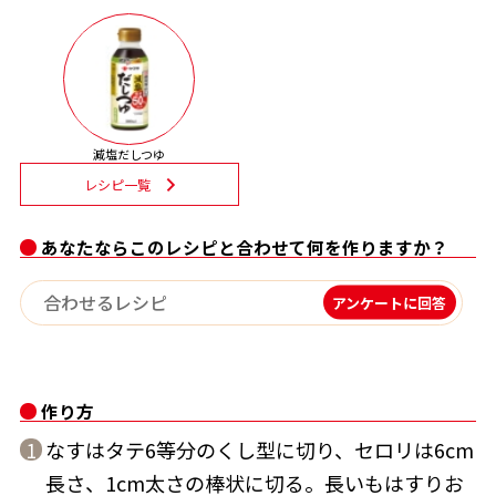
だし巻き卵特集
かつおだしが決め手！簡単茶碗蒸し
楽チン屋®
ストレートつゆ
減塩だしつゆ
レシピ一覧
あなたならこのレシピと合わせて何を作りますか？
アンケートに回答
新鮮一番
『氷熟®』
作り方
なすはタテ6等分のくし型に切り、セロリは6cm
1
長さ、1cm太さの棒状に切る。長いもはすりお