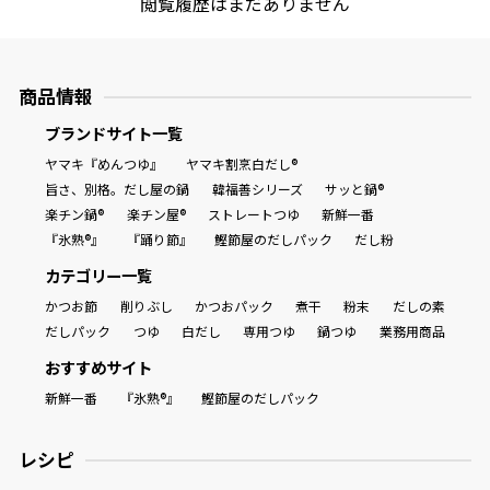
閲覧履歴はまだありません
商品情報
ブランドサイト一覧
ヤマキ『めんつゆ』
ヤマキ割烹白だし®
旨さ、別格。だし屋の鍋
韓福善シリーズ
サッと鍋®
楽チン鍋®
楽チン屋®
ストレートつゆ
新鮮一番
『氷熟®』
『踊り節』
鰹節屋のだしパック
だし粉
カテゴリー一覧
かつお節
削りぶし
かつおパック
煮干
粉末
だしの素
だしパック
つゆ
白だし
専用つゆ
鍋つゆ
業務用商品
おすすめサイト
新鮮一番
『氷熟®』
鰹節屋のだしパック
レシピ