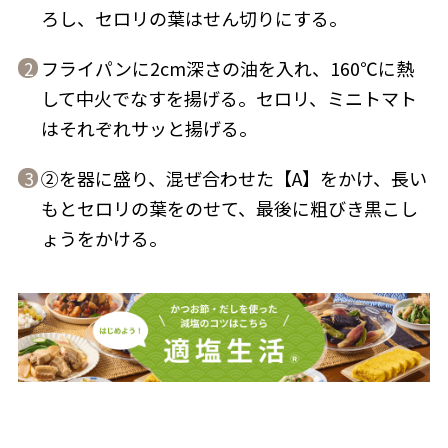
ろし、セロリの葉はせん切りにする。
フライパンに2cm深さの油を入れ、160℃に熱
2
して中火でなすを揚げる。セロリ、ミニトマト
はそれぞれサッと揚げる。
鰹節屋の
『踊り節』
だしパック
②を器に盛り、混ぜ合わせた【A】をかけ、長い
3
もとセロリの葉をのせて、最後に粗びき黒こし
ょうをかける。
だし粉