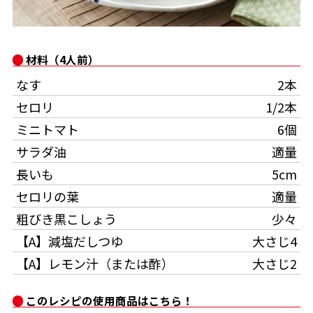
かつお節・だしをもっと知る
時短レシピ
Global
- ジョブリターン制
材料（4人前）
おいしいレシピを商品から探す
かつお節・だしを楽しむ
なす
2本
旨さ、別格。だし屋の鍋
韓福善シリーズ
セロリ
1/2本
かつお節レシピ
だしコミュ
ミニトマト
6個
サラダ油
適量
めんつゆレシピ
長いも
5cm
セロリの葉
適量
割烹白だしレシピ
粗びき黒こしょう
少々
【A】減塩だしつゆ
大さじ4
サッと鍋®
楽チン鍋®
レシピ特設サイト
【A】レモン汁（または酢）
大さじ2
割烹白だしレシピ特集
このレシピの使用商品はこちら！