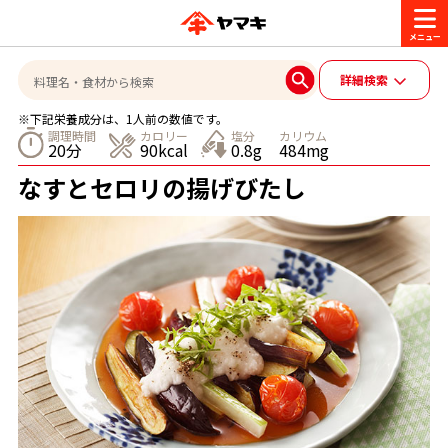
商品情報
詳細検索
※下記栄養成分は、1人前の数値です。
レシピ
調理時間
カロリー
塩分
カリウム
20分
90kcal
0.8g
484mg
ブランド一覧
なすとセロリの揚げびたし
かつお節・だしを楽しむ
おいしいレシピを探す
企業・採用情報
おいしいレシピトップ
かつお節・だしを知る
企業情報
お問い合わせ
主食レシピ
だしの取り方
ヤマキ『めんつゆ』
ヤマキ 割烹白だし
- 百年対話
ヤマキお客様相談室
オンラインショップ
主菜レシピ
かつお節の削り方
- ヤマキ かつお節プラス®
コミュニティサイト