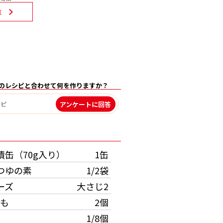
覧
のレシピと合わせて何を作りますか？
アンケートに回答
）
漬缶（70g入り）
1缶
つゆの素
1/2袋
ーズ
大さじ2
も
2個
1/8個