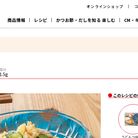
オンラインショップ
商品情報
レシピ
かつお節・だしを知る 楽しむ
CM・
CM
おいしいレシピを商品から探す
キャンペーン
採用情
P
旨さ、別格。
韓福善シリーズ
サッと鍋®
だし屋の鍋
主菜レシピ
百年対話
時短レシピ
ヤマキの削り節
ヤマキのめん
鰹節屋の
塩分
『氷熟®』
『踊り節』
だしパック
1.5g
流だしの取り方
ヤマキ かつお節プラス®
CM情報
キャンペーン一覧
採用情
このレシピの
ジョブ
煮干
粉末
だしパック
つゆ
白だ
だしの素
うどんつ