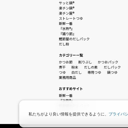
サッと鍋®
楽チン鍋®
楽チン屋®
ストレートつゆ
新鮮一番
『氷熟®』
『踊り節』
鰹節屋のだしパック
だし粉
カテゴリー一覧
かつお節
削りぶし
かつおパック
煮干
粉末
だしの素
だしパック
つゆ
白だし
専用つゆ
鍋つゆ
業務用商品
おすすめサイト
新鮮一番
『氷熟®』
鰹節屋のだしパック
私たちがより良い情報を提供できるように、
プライバ