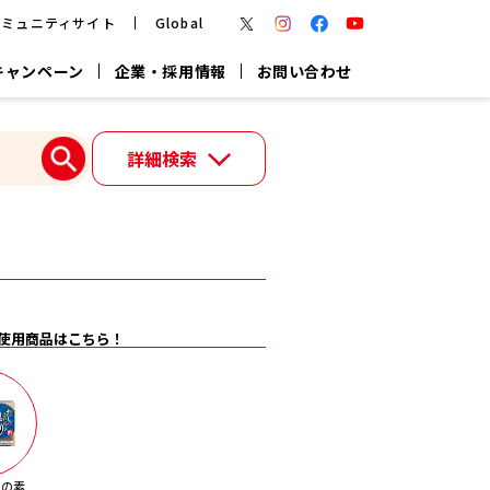
コミュニティサイト
Global
キャンペーン
企業・採用情報
お問い合わせ
報
かつお節・だしを楽しむ
詳細検索
楽チン鍋®
楽チン屋®
つゆ
ヤマキの
割烹白だし
だし粉
報
一覧はこちら
使用商品はこちら！
リターン制
し
専用調味料
鍋つゆ
業務用商品
ゆの素