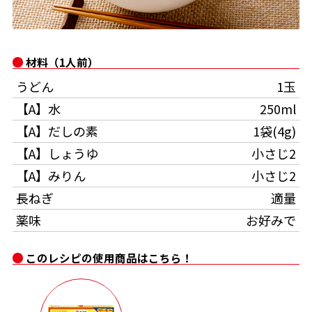
オンラインショップ
汁物レシピ
かつお節・だしをもっと知る
- ヤマキ かつお節プラス®
コミュニティサイト
時短レシピ
ヤマキ かつお節プラス®
材料（1人前）
Global
採用情報
うどん
1玉
旨さ、別格。だし屋の鍋
韓福善シリーズ
【A】水
250ml
おいしいレシピを商品から探す
かつお節・だしを楽しむ
- ジョブリターン制
【A】だしの素
1袋(4g)
かつお節レシピ
だしコミュ
【A】しょうゆ
小さじ2
【A】みりん
小さじ2
めんつゆレシピ
長ねぎ
適量
薬味
お好みで
割烹白だしレシピ
サッと鍋®
楽チン鍋®
このレシピの使用商品はこちら！
レシピ特設サイト