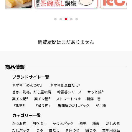
商品情報一覧
おすすめサイト
閲覧履歴はまだありません
新鮮一番
商品情報
氷熟®︎
ブランドサイト一覧
ヤマキ『めんつゆ』
ヤマキ割烹白だし®
だしパック
旨さ、別格。だし屋の鍋
韓福善シリーズ
サッと鍋®
楽チン鍋®
楽チン屋®
ストレートつゆ
新鮮一番
『氷熟®』
『踊り節』
鰹節屋のだしパック
だし粉
カテゴリー一覧
かつお節
削りぶし
かつおパック
煮干
粉末
だしの素
だしパック
つゆ
白だし
専用つゆ
鍋つゆ
業務用商品