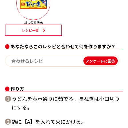
割烹白だしレシピ特集
だしの素粉末
だし巻き卵特集
レシピ一覧
楽チン屋®
ストレートつゆ
かつおだしが決め手！簡単茶碗蒸し
あなたならこのレシピと合わせて何を作りますか？
アンケートに回答
作り方
うどんを表示通りに茹でる。長ねぎは小口切り
1
新鮮一番
『氷熟®』
にする。
鍋に【A】を入れて火にかける。
2