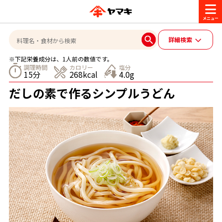
商品情報
詳細検索
※下記栄養成分は、1人前の数値です。
レシピ
調理時間
カロリー
塩分
15分
268kcal
4.0g
ブランド一覧
だしの素で作るシンプルうどん
かつお節・だしを楽しむ
おいしいレシピを探す
CM・キャンペーン
おいしいレシピトップ
かつお節・だしを知る
CM
企業・採用情報
主食レシピ
だしの取り方
ヤマキ『めんつゆ』
ヤマキ 割烹白だし
キャンペーン一覧
企業情報
お問い合わせ
主菜レシピ
かつお節の削り方
- 百年対話
ヤマキお客様相談室