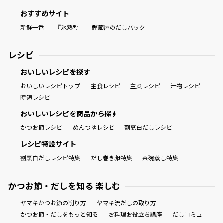
おすすめサイト
新鮮一番
『氷熟®』
鰹節屋のだしパック
レシピ
おいしいレシピを探す
おいしいレシピトップ
主食レシピ
主菜レシピ
汁物レシピ
時短レシピ
おいしいレシピを商品から探す
かつお節レシピ
めんつゆレシピ
割烹白だしレシピ
レシピ特設サイト
割烹白だしレシピ特集
だし巻き卵特集
茶碗蒸し特集
かつお節・だしを知る 楽しむ
ヤマキかつお節の削り方
ヤマキ流だしの取り方
かつお節・だしをもっと知る
お料理お役立ち講座
だしコミュ