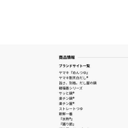
商品情報
ブランドサイト一覧
ヤマキ『めんつゆ』
ヤマキ割烹白だし®
旨さ、別格。だし屋の鍋
韓福善シリーズ
サッと鍋®
楽チン鍋®
楽チン屋®
ストレートつゆ
新鮮一番
『氷熟®』
『踊り節』