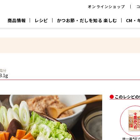
オンラインショップ
商品情報
レシピ
かつお節・だしを知る 楽しむ
CM・
CM
おいしいレシピを商品から探す
キャンペーン
採用情
P
旨さ、別格。
韓福善シリーズ
サッと鍋®
だし屋の鍋
主菜レシピ
百年対話
時短レシピ
ヤマキの削り節
ヤマキのめん
鰹節屋の
塩分
『氷熟®』
『踊り節』
だしパック
3.1g
流だしの取り方
ヤマキ かつお節プラス®
CM情報
キャンペーン一覧
採用情
このレシピの
ジョブ
煮干
粉末
だしパック
つゆ
白だ
だしの素
徳一番®花