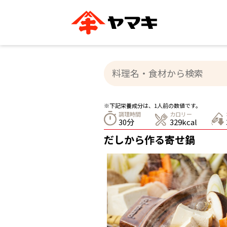
ブランドサイト別
かつお節・だしを知る
おいしいレシピを探す
企業情報
おいしいレシピTO
ヤマキ
ヤマキ
『めんつゆ』
割烹白だし®
主食レシピ
汁物レシピ
※下記栄養成分は、1人前の数値です。
ストレート
調理時間
カロリー
新鮮一番
つゆ
30分
329kcal
レシピ特設サイト
ヤマキかつお節の削り方
ヤマキ
だしから作る寄せ鍋
企業情報
カテゴリー別
削りぶし
かつおパック
かつお節