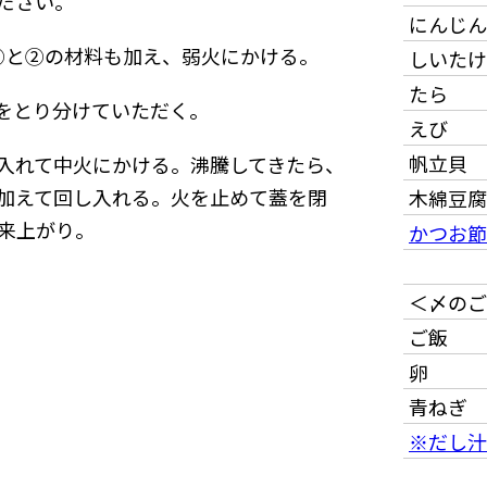
ださい。
にんじん
①と②の材料も加え、弱火にかける。
しいたけ
たら
をとり分けていただく。
えび
帆立貝
入れて中火にかける。沸騰してきたら、
加えて回し入れる。火を止めて蓋を閉
木綿豆腐
出来上がり。
かつお節
＜〆のご
ご飯
卵
青ねぎ
※だし汁