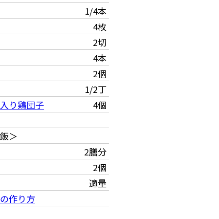
1/4本
4枚
2切
4本
2個
1/2丁
入り鶏団子
4個
飯＞
2膳分
2個
適量
の作り方