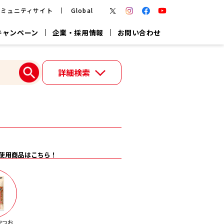
コミュニティサイト
Global
キャンペーン
企業・採用情報
お問い合わせ
報
かつお節・だしを楽しむ
詳細検索
楽チン鍋®
楽チン屋®
つゆ
ヤマキの
割烹白だし
だし粉
報
一覧はこちら
使用商品はこちら！
リターン制
し
専用調味料
鍋つゆ
業務用商品
かつお