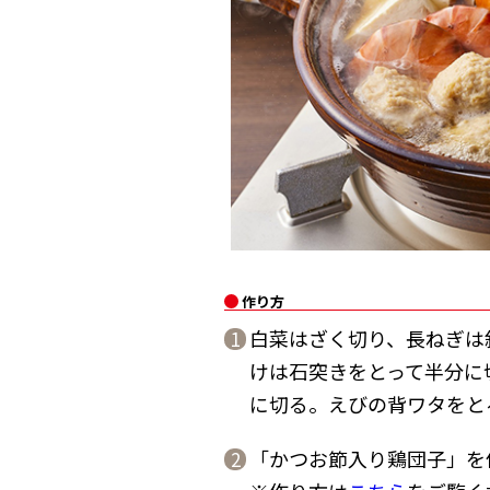
作り方
白菜はざく切り、長ねぎは
1
けは石突きをとって半分に
に切る。えびの背ワタをと
「かつお節入り鶏団子」を
2