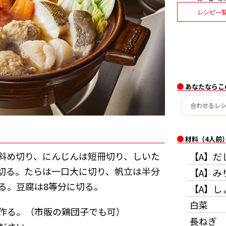
レシピ一
あなたならこ
材料（4人前
斜め切り、にんじんは短冊切り、しいた
【A】だ
切る。たらは一口大に切り、帆立は半分
【A】み
る。豆腐は8等分に切る。
【A】し
白菜
作る。（市販の鶏団子でも可）
長ねぎ