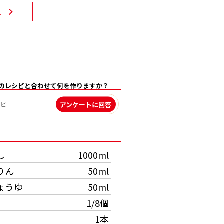
覧
のレシピと合わせて何を作りますか？
アンケートに回答
）
し
1000ml
りん
50ml
ょうゆ
50ml
1/8個
1本