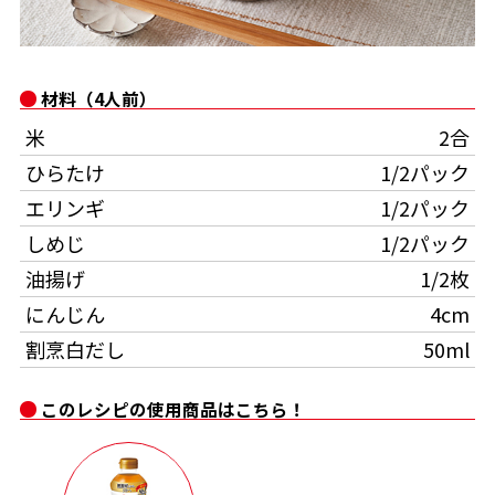
オンラインショップ
汁物レシピ
かつお節・だしをもっと知る
- ヤマキ かつお節プラス®
コミュニティサイト
時短レシピ
ヤマキ かつお節プラス®
材料（4人前）
Global
採用情報
米
2合
旨さ、別格。だし屋の鍋
韓福善シリーズ
ひらたけ
1/2パック
おいしいレシピを商品から探す
かつお節・だしを楽しむ
- ジョブリターン制
エリンギ
1/2パック
かつお節レシピ
だしコミュ
しめじ
1/2パック
油揚げ
1/2枚
めんつゆレシピ
にんじん
4cm
割烹白だし
50ml
割烹白だしレシピ
サッと鍋®
楽チン鍋®
このレシピの使用商品はこちら！
レシピ特設サイト