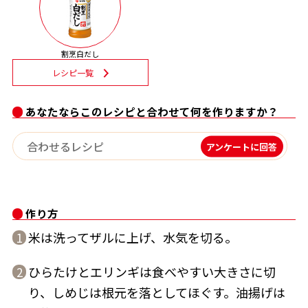
割烹白だしレシピ特集
割烹白だし
だし巻き卵特集
レシピ一覧
楽チン屋®
ストレートつゆ
かつおだしが決め手！簡単茶碗蒸し
あなたならこのレシピと合わせて何を作りますか？
アンケートに回答
作り方
米は洗ってザルに上げ、水気を切る。
1
新鮮一番
『氷熟®』
ひらたけとエリンギは食べやすい大きさに切
2
り、しめじは根元を落としてほぐす。油揚げは