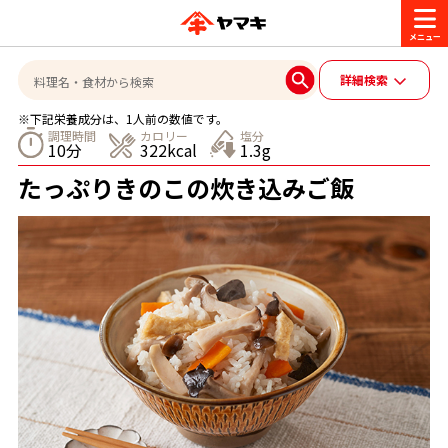
商品情報
詳細検索
※下記栄養成分は、1人前の数値です。
レシピ
調理時間
カロリー
塩分
10分
322kcal
1.3g
ブランド一覧
たっぷりきのこの炊き込みご飯
かつお節・だしを楽しむ
おいしいレシピを探す
CM・キャンペーン
おいしいレシピトップ
かつお節・だしを知る
CM
企業・採用情報
主食レシピ
だしの取り方
ヤマキ『めんつゆ』
ヤマキ 割烹白だし
キャンペーン一覧
企業情報
お問い合わせ
主菜レシピ
かつお節の削り方
- 百年対話
ヤマキお客様相談室