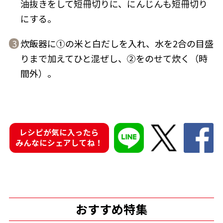
油抜きをして短冊切りに、にんじんも短冊切り
にする。
炊飯器に①の米と白だしを入れ、水を2合の目盛
3
りまで加えてひと混ぜし、②をのせて炊く（時
鰹節屋の
『踊り節』
間外）。
だしパック
レシピが気に入ったら
みんなにシェアしてね！
だし粉
おすすめ特集