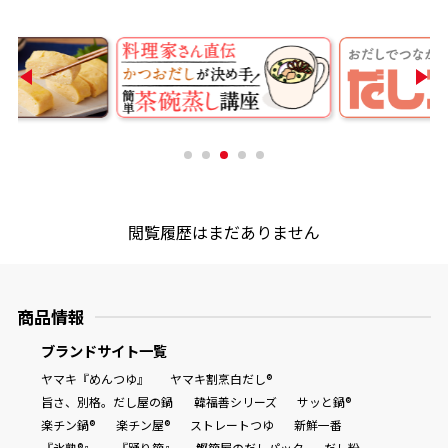
商品情報一覧
おすすめサイト
新鮮一番
閲覧履歴はまだありません
氷熟®︎
だしパック
商品情報
ブランドサイト一覧
ヤマキ『めんつゆ』
ヤマキ割烹白だし®
旨さ、別格。だし屋の鍋
韓福善シリーズ
サッと鍋®
楽チン鍋®
楽チン屋®
ストレートつゆ
新鮮一番
『氷熟®』
『踊り節』
鰹節屋のだしパック
だし粉