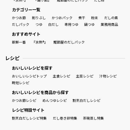
カテゴリー一覧
かつお節
削りぶし
かつおパック
煮干
粉末
だしの素
だしパック
つゆ
白だし
専用つゆ
鍋つゆ
業務用商品
おすすめサイト
新鮮一番
『氷熟®』
鰹節屋のだしパック
レシピ
おいしいレシピを探す
おいしいレシピトップ
主食レシピ
主菜レシピ
汁物レシピ
時短レシピ
おいしいレシピを商品から探す
かつお節レシピ
めんつゆレシピ
割烹白だしレシピ
レシピ特設サイト
割烹白だしレシピ特集
だし巻き卵特集
茶碗蒸し特集