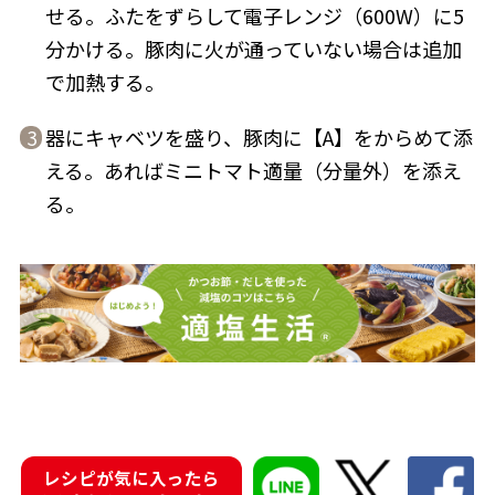
せる。ふたをずらして電子レンジ（600W）に5
分かける。豚肉に火が通っていない場合は追加
で加熱する。
器にキャベツを盛り、豚肉に【A】をからめて添
3
鰹節屋の
『踊り節』
だしパック
える。あればミニトマト適量（分量外）を添え
る。
だし粉
レシピが気に入ったら