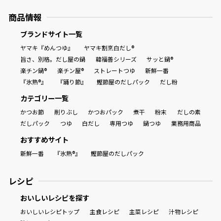
商品情報
ブランドサイト一覧
ヤマキ『めんつゆ』
ヤマキ割烹白だし®
旨さ、別格。だし屋の鍋
韓福善シリーズ
サッと鍋®
楽チン鍋®
楽チン屋®
ストレートつゆ
新鮮一番
『氷熟®』
『踊り節』
鰹節屋のだしパック
だし粉
カテゴリー一覧
かつお節
削りぶし
かつおパック
煮干
粉末
だしの素
だしパック
つゆ
白だし
専用つゆ
鍋つゆ
業務用商品
おすすめサイト
新鮮一番
『氷熟®』
鰹節屋のだしパック
レシピ
おいしいレシピを探す
おいしいレシピトップ
主食レシピ
主菜レシピ
汁物レシピ