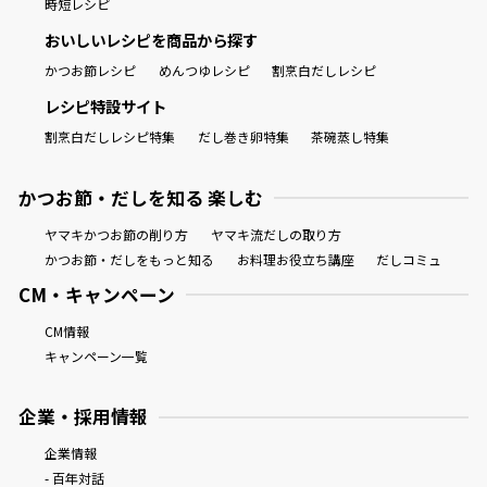
時短レシピ
おいしいレシピを商品から探す
かつお節レシピ
めんつゆレシピ
割烹白だしレシピ
レシピ特設サイト
割烹白だしレシピ特集
だし巻き卵特集
茶碗蒸し特集
かつお節・だしを知る 楽しむ
ヤマキかつお節の削り方
ヤマキ流だしの取り方
かつお節・だしをもっと知る
お料理お役立ち講座
だしコミュ
CM・キャンペーン
CM情報
キャンペーン一覧
企業・採用情報
企業情報
- 百年対話