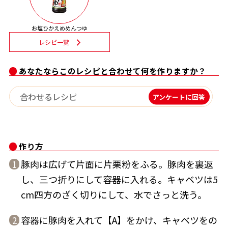
だし巻き卵特集
お塩ひかえめめんつゆ
レシピ一覧
かつおだしが決め手！簡単茶碗蒸し
楽チン屋®
ストレートつゆ
あなたならこのレシピと合わせて何を作りますか？
アンケートに回答
作り方
豚肉は広げて片面に片栗粉をふる。豚肉を裏返
1
し、三つ折りにして容器に入れる。キャベツは5
新鮮一番
『氷熟®』
cm四方のざく切りにして、水でさっと洗う。
容器に豚肉を入れて【A】をかけ、キャベツをの
2