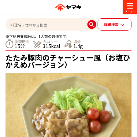
商品情報
詳細検索
※下記栄養成分は、1人前の数値です。
レシピ
調理時間
カロリー
塩分
15分
315kcal
1.4g
ブランド一覧
たたみ豚肉のチャーシュー風（お塩ひ
かつお節・だしを楽しむ
かえめバージョン）
おいしいレシピを探す
企業・採用情報
おいしいレシピトップ
かつお節・だしを知る
企業情報
お問い合わせ
主食レシピ
だしの取り方
ヤマキ『めんつゆ』
ヤマキ 割烹白だし
- 百年対話
ヤマキお客様相談室
オンラインショップ
主菜レシピ
かつお節の削り方
- ヤマキ かつお節プラス®
コミュニティサイト