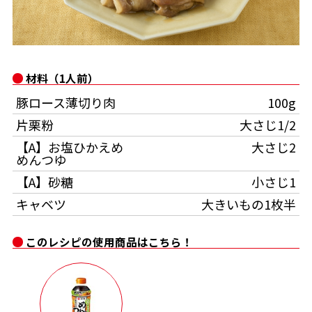
かつお節・だしをもっと知る
時短レシピ
Global
- ジョブリターン制
おいしいレシピを商品から探す
かつお節・だしを楽しむ
材料（1人前）
旨さ、別格。だし屋の鍋
韓福善シリーズ
豚ロース薄切り肉
100g
かつお節レシピ
だしコミュ
片栗粉
大さじ1/2
【A】お塩ひかえめ
大さじ2
めんつゆレシピ
めんつゆ
【A】砂糖
小さじ1
割烹白だしレシピ
キャベツ
大きいもの1枚半
このレシピの使用商品はこちら！
サッと鍋®
楽チン鍋®
レシピ特設サイト
割烹白だしレシピ特集