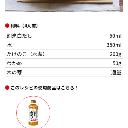
オンラインショップ
汁物レシピ
かつお節・だしをもっと知る
- ヤマキ かつお節プラス®
コミュニティサイト
時短レシピ
ヤマキ かつお節プラス®
材料（4人前）
Global
採用情報
割烹白だし
50ml
旨さ、別格。だし屋の鍋
韓福善シリーズ
水
350ml
おいしいレシピを商品から探す
かつお節・だしを楽しむ
- ジョブリターン制
たけのこ（水煮）
200g
かつお節レシピ
だしコミュ
わかめ
50g
木の芽
適量
めんつゆレシピ
このレシピの使用商品はこちら！
割烹白だしレシピ
サッと鍋®
楽チン鍋®
レシピ特設サイト