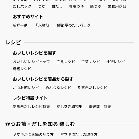
だしパック
つゆ
白だし
専用つゆ
鍋つゆ
業務用商品
おすすめサイト
新鮮一番
『氷熟®』
鰹節屋のだしパック
レシピ
おいしいレシピを探す
おいしいレシピトップ
主食レシピ
主菜レシピ
汁物レシピ
時短レシピ
おいしいレシピを商品から探す
かつお節レシピ
めんつゆレシピ
割烹白だしレシピ
レシピ特設サイト
割烹白だしレシピ特集
だし巻き卵特集
茶碗蒸し特集
かつお節・だしを知る 楽しむ
ヤマキかつお節の削り方
ヤマキ流だしの取り方