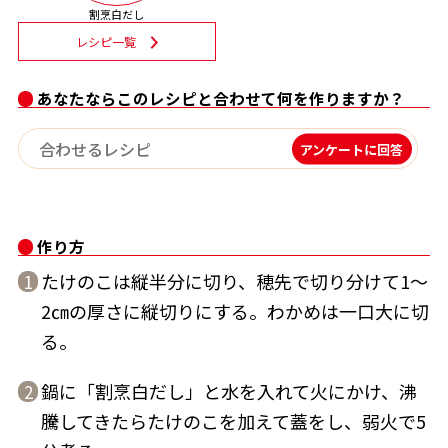
割烹白だし
割烹白だしレシピ特集
レシピ一覧
だし巻き卵特集
あなたならこのレシピと合わせて何を作りますか？
楽チン屋®
ストレートつゆ
アンケートに回答
かつおだしが決め手！簡単茶碗蒸し
作り方
たけのこは縦半分に切り、穂先で切り分けて1～
1
2㎝の厚さに縦切りにする。わかめは一口大に切
る。
新鮮一番
『氷熟®』
鍋に「割烹白だし」と水を入れて火にかけ、沸
2
騰してきたらたけのこを加えて蓋をし、弱火で5