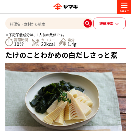
商品情報
詳細検索
※下記栄養成分は、1人前の数値です。
レシピ
調理時間
カロリー
塩分
10分
22kcal
1.4g
ブランド一覧
たけのことわかめの白だしさっと煮
かつお節・だしを楽しむ
おいしいレシピを探す
CM・キャンペーン
おいしいレシピトップ
かつお節・だしを知る
CM
企業・採用情報
主食レシピ
だしの取り方
ヤマキ『めんつゆ』
ヤマキ 割烹白だし
キャンペーン一覧
企業情報
お問い合わせ
主菜レシピ
かつお節の削り方
- 百年対話
ヤマキお客様相談室