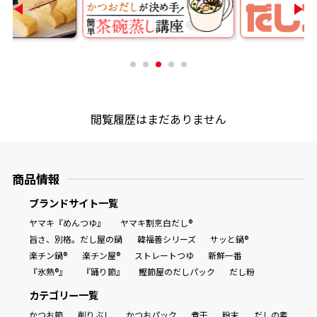
商品情報一覧
おすすめサイト
閲覧履歴はまだありません
新鮮一番
氷熟®︎
商品情報
ブランドサイト一覧
だしパック
ヤマキ『めんつゆ』
ヤマキ割烹白だし®
旨さ、別格。だし屋の鍋
韓福善シリーズ
サッと鍋®
楽チン鍋®
楽チン屋®
ストレートつゆ
新鮮一番
『氷熟®』
『踊り節』
鰹節屋のだしパック
だし粉
カテゴリー一覧
かつお節
削りぶし
かつおパック
煮干
粉末
だしの素